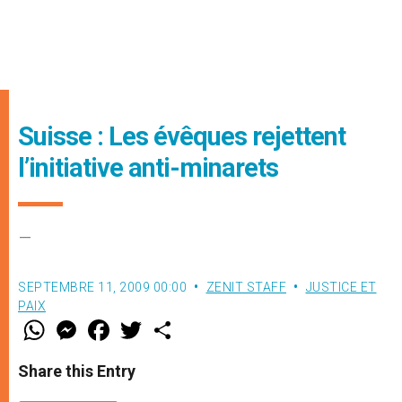
Suisse : Les évêques rejettent
l’initiative anti-minarets
–
SEPTEMBRE 11, 2009 00:00
ZENIT STAFF
JUSTICE ET
PAIX
W
M
F
T
S
h
e
a
w
h
a
s
c
i
a
t
s
e
t
r
Share this Entry
s
e
b
t
e
A
n
o
e