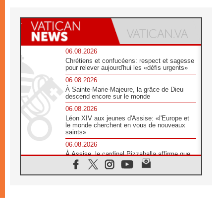
06.08.2026
Chrétiens et confucéens: respect et sagesse
pour relever aujourd'hui les «défis urgents»
06.08.2026
À Sainte-Marie-Majeure, la grâce de Dieu
descend encore sur le monde
06.08.2026
Léon XIV aux jeunes d'Assise: «l'Europe et
le monde cherchent en vous de nouveaux
saints»
06.08.2026
À Assise, le cardinal Pizzaballa affirme que
«les chrétiens veulent la paix»
06.08.2026
Au Mexique, le cardinal Parolin invite à être
aux côtés des marginalisées
06.08.2026
À Assise, le Pape invite les jeunes à
«construire la civilisation de l'amour»