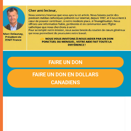
FAIRE UN DON
FAIRE UN DON EN DOLLARS
CANADIENS