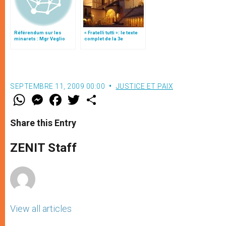
Référendum sur les
« Fratelli tutti »: le texte
minarets : Mgr Veglio
complet de la 3e
soutient la position des
encyclique du pape
évêques suisses
François
SEPTEMBRE 11, 2009 00:00
JUSTICE ET PAIX
W
M
F
T
S
h
e
a
w
h
a
s
c
i
a
t
s
e
t
r
Share this Entry
s
e
b
t
e
A
n
o
e
p
g
o
r
ZENIT Staff
p
e
k
r
View all articles