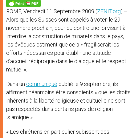
p
g
o
r
p
e
k
ROME, Vendredi 11 Septembre 2009 (
ZENIT.org
) –
r
Alors que les Suisses sont appelés à voter, le 29
novembre prochain, pour ou contre une loi visant à
interdire la construction de minarets dans le pays,
les évêques estiment que cela « fragiliserait les
efforts nécessaires pour établir une attitude
d’accueil réciproque dans le dialogue et le respect
mutuel ».
Dans un
communiqué
publié le 9 septembre, ils
affirment néanmoins être conscients « que les droits
inhérents à la liberté religieuse et cultuelle ne sont
pas respectés dans certains pays de religion
islamique ».
« Les chrétiens en particulier subissent des