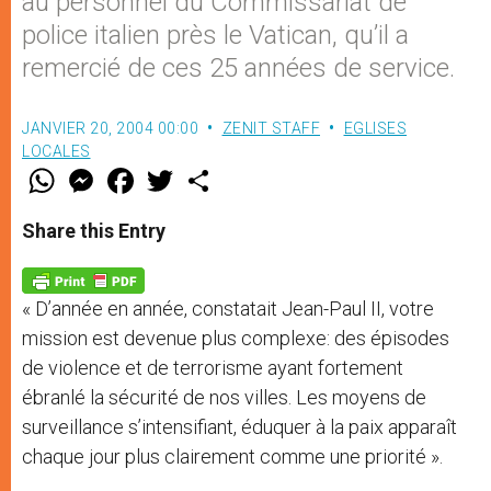
au personnel du Commissariat de
police italien près le Vatican, qu’il a
remercié de ces 25 années de service.
JANVIER 20, 2004 00:00
ZENIT STAFF
EGLISES
LOCALES
W
M
F
T
S
h
e
a
w
h
a
s
c
i
a
t
s
e
t
r
Share this Entry
s
e
b
t
e
A
n
o
e
p
g
o
r
p
e
k
« D’année en année, constatait Jean-Paul II, votre
r
mission est devenue plus complexe: des épisodes
de violence et de terrorisme ayant fortement
ébranlé la sécurité de nos villes. Les moyens de
surveillance s’intensifiant, éduquer à la paix apparaît
chaque jour plus clairement comme une priorité ».