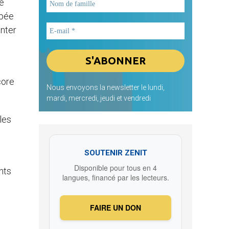
le
ppée
enter
core
Nous envoyons la newsletter le lundi,
mardi, mercredi, jeudi et vendredi
les
SOUTENIR ZENIT
Disponible pour tous en 4
nts
langues, financé par les lecteurs.
FAIRE UN DON