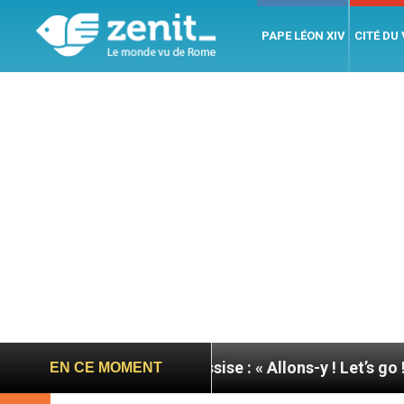
PAPE LÉON XIV
CITÉ DU
e du pape à Assise : « Allons-y ! Let’s go ! »
Nic
EN CE MOMENT