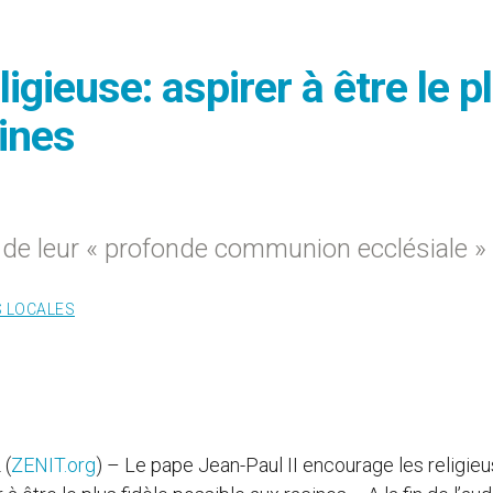
igieuse: aspirer à être le p
cines
s de leur « profonde communion ecclésiale »
S LOCALES
 (
ZENIT.org
) – Le pape Jean-Paul II encourage les religie