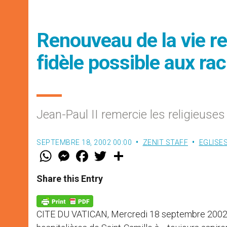
Renouveau de la vie rel
fidèle possible aux ra
Jean-Paul II remercie les religieuse
SEPTEMBRE 18, 2002 00:00
ZENIT STAFF
EGLISE
W
M
F
T
S
h
e
a
w
h
a
s
c
i
a
t
s
e
t
r
Share this Entry
s
e
b
t
e
A
n
o
e
p
g
o
r
p
e
k
CITE DU VATICAN, Mercredi 18 septembre 2002
r