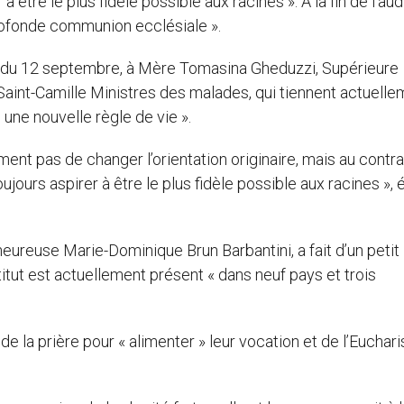
à être le plus fidèle possible aux racines ». A la fin de l’au
profonde communion ecclésiale ».
e du 12 septembre, à Mère Tomasina Gheduzzi, Supérieure
Saint-Camille Ministres des malades, qui tiennent actuelle
 une nouvelle règle de vie ».
nt pas de changer l’orientation originaire, mais au contrai
oujours aspirer à être le plus fidèle possible aux racines », é
nheureuse Marie-Dominique Brun Barbantini, a fait d’un petit
nstitut est actuellement présent « dans neuf pays et trois
e la prière pour « alimenter » leur vocation et de l’Eucharis