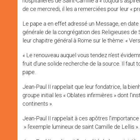
hospitalières de Saint-Camille à « toujours aspirer 
de ce mercredi, il les a remerciées pour leur « 
Le pape a en effet adressé un Message, en dat
générale de la congrégation des Religieuses de 
leur chapitre général à Rome sur le thème: « Vers
« Le renouveau auquel vous tendez n’est évidemme
fruit d’une solide recherche de la source. Il faut t
pape.
Jean-Paul II rappelait que leur fondatrice, la bie
groupe initial les « Oblates infirmières » dont l’i
continents ».
Jean-Paul II rappelait à ces apôtres l’importance d
» l’exemple lumineux de saint Camille de Lellis ».