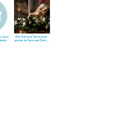
, il y a
«Du Ciel à la Terre pour
 mais
porter la Terre au Ciel»,
par Mgr Francesco Follo