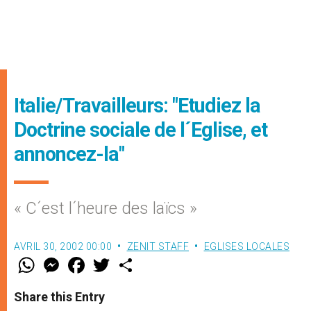
Italie/Travailleurs: "Etudiez la
Doctrine sociale de l´Eglise, et
annoncez-la"
« C´est l´heure des laïcs »
AVRIL 30, 2002 00:00
ZENIT STAFF
EGLISES LOCALES
W
M
F
T
S
h
e
a
w
h
a
s
c
i
a
t
s
e
t
r
Share this Entry
s
e
b
t
e