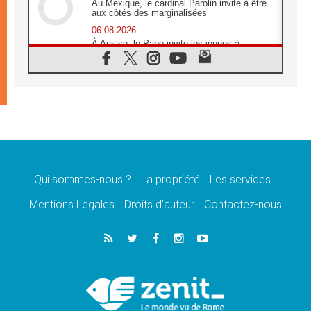
Au Mexique, le cardinal Parolin invite à être
aux côtés des marginalisées
06.08.2026
À Assise, le Pape invite les jeunes à
«construire la civilisation de l'amour»
05.08.2026
La visite du Pape en Argentine portera «un
message de paix et de dignité humaine»
05.08.2026
«La visite du Pape en Uruguay renforcera
l'espérance» affirme Mgr Tróccoli
05.08.2026
Le nonce en Ukraine: «Il est inquiétant
d'entendre ceux qui bénissent la guerre»
Qui sommes-nous ?
La propriété
Les services
05.08.2026
Mentions Legales
Droits d’auteur
Contactez-nous
Léon XIV au Pérou, une lueur d'espoir pour
un peuple en quête de paix
05.08.2026
SCEAM: L'Église en Afrique vers
l'Assemblée ecclésiale de 2028 depuis
Addis-Abeba
05.08.2026
Le Pape exprime ses condoléances suite au
décès du cardinal Júlio Langa