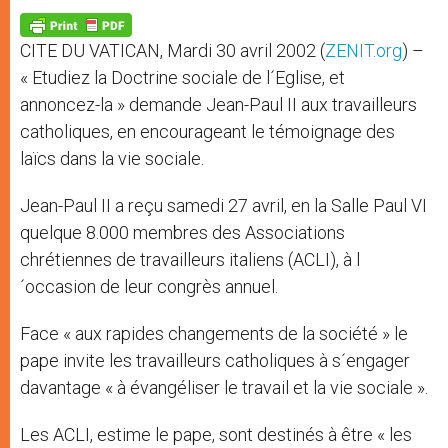
A
n
o
e
p
g
o
r
p
e
k
CITE DU VATICAN, Mardi 30 avril 2002 (
ZENIT.org
) –
r
« Etudiez la Doctrine sociale de l´Eglise, et
annoncez-la » demande Jean-Paul II aux travailleurs
catholiques, en encourageant le témoignage des
laïcs dans la vie sociale.
Jean-Paul II a reçu samedi 27 avril, en la Salle Paul VI
quelque 8.000 membres des Associations
chrétiennes de travailleurs italiens (ACLI), à l
´occasion de leur congrès annuel.
Face « aux rapides changements de la société » le
pape invite les travailleurs catholiques à s´engager
davantage « à évangéliser le travail et la vie sociale ».
Les ACLI, estime le pape, sont destinés à être « les