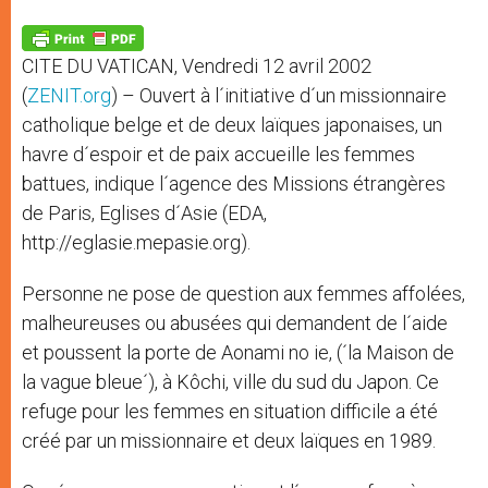
A
n
o
e
p
g
o
r
p
e
k
CITE DU VATICAN, Vendredi 12 avril 2002
r
(
ZENIT.org
) – Ouvert à l´initiative d´un missionnaire
catholique belge et de deux laïques japonaises, un
havre d´espoir et de paix accueille les femmes
battues, indique l´agence des Missions étrangères
de Paris, Eglises d´Asie (EDA,
http://eglasie.mepasie.org).
Personne ne pose de question aux femmes affolées,
malheureuses ou abusées qui demandent de l´aide
et poussent la porte de Aonami no ie, (´la Maison de
la vague bleue´), à Kôchi, ville du sud du Japon. Ce
refuge pour les femmes en situation difficile a été
créé par un missionnaire et deux laïques en 1989.