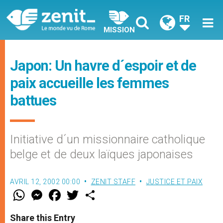
FR
MISSION
Japon: Un havre d´espoir et de
paix accueille les femmes
battues
Initiative d´un missionnaire catholique
belge et de deux laïques japonaises
AVRIL 12, 2002 00:00
ZENIT STAFF
JUSTICE ET PAIX
W
M
F
T
S
h
e
a
w
h
a
s
c
i
a
t
s
e
t
r
Share this Entry
s
e
b
t
e