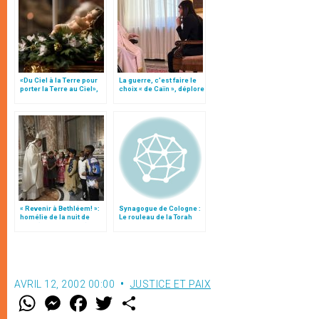
«Du Ciel à la Terre pour
La guerre, c’est faire le
porter la Terre au Ciel»,
choix « de Caïn », déplore
par Mgr Francesco Follo
le pape François
« Revenir à Bethléem! »:
Synagogue de Cologne :
homélie de la nuit de
Le rouleau de la Torah
Noël (texte complet)
sauvé des flammes par
un prêtre catholique
AVRIL 12, 2002 00:00
JUSTICE ET PAIX
W
M
F
T
S
h
e
a
w
h