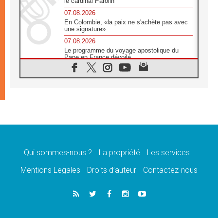
le cardinal Parolin
07.08.2026
En Colombie, «la paix ne s'achète pas avec
une signature»
07.08.2026
Le programme du voyage apostolique du
Pape en France dévoilé
07.08.2026
1ère Conférence continentale sur l'éducation
catholique en Afrique
07.08.2026
Un logo symbolique pour la venue du Pape
en France
07.08.2026
Cardinal Rossi: «La venue du Pape Léon en
Argentine est un hommage à François»
Qui sommes-nous ?
La propriété
Les services
07.08.2026
Hiroshima et Nagasaki, 81 ans après,
Mentions Legales
Droits d’auteur
Contactez-nous
lancement des «dix jours de prière pour la
paix»
06.08.2026
Préparatifs des JMJ 2027 à Séoul: «c'est
passionnant et l'impatience est immense!»
06.08.2026