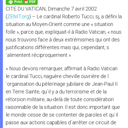
p
g
o
r
p
e
k
CITE DU VATICAN, Dimanche 7 avril 2002
r
(
ZENIT.org
) – Le cardinal Roberto Tucci, sj, a défini la
situation au Moyen-Orient comme une « situation
folle », parce que, expliquait-il à Radio Vatican, « nous
nous trouvons face à deux extrémismes qui ont des
justifications différentes mais qui, cependant, s
´alimentent réciproquement ».
« Nous devons remarquer, affirmait à Radio Vatican
le cardinal Tucci, naguère cheville ouvrière de l
´organisation du pèlerinage jubilaire de Jean-Paul II
en Terre Sainte, qu´il y a du terrorisme et de la
rétorsion militaire, au-delà de toute considération
raisonnable de la situation. Il est donc important que
le monde cesse de se contenter de paroles et qu´il
passe aux actions capables d´arrêter ce circuit de