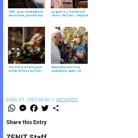
ONU : pour combattre le
La guerre, c’est faire le
terrorisme, priorité aux
choix « de Caïn », déplore
victimes
le pape François
«Du Ciel à la Terre pour
Répondre à la crise
porter la Terre au Ciel»,
migratoire, avec « le
par Mgr Francesco Follo
style de l’humanité »!
(texte complet)
AVRIL 07, 2002 00:00
ARCHIVES
W
M
F
T
S
h
e
a
w
h
a
s
c
i
a
t
s
e
t
r
Share this Entry
s
e
b
t
e
A
n
o
e
p
g
o
r
ZENIT Staff