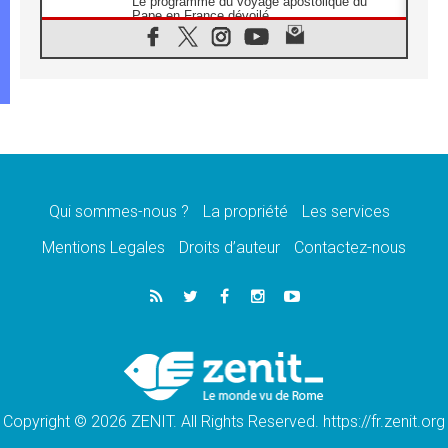
Le programme du voyage apostolique du
Pape en France dévoilé
07.08.2026
1ère Conférence continentale sur l'éducation
catholique en Afrique
07.08.2026
Un logo symbolique pour la venue du Pape
en France
07.08.2026
Cardinal Rossi: «La venue du Pape Léon en
Argentine est un hommage à François»
Qui sommes-nous ?
La propriété
Les services
07.08.2026
Hiroshima et Nagasaki, 81 ans après,
Mentions Legales
Droits d’auteur
Contactez-nous
lancement des «dix jours de prière pour la
paix»
06.08.2026
Préparatifs des JMJ 2027 à Séoul: «c'est
passionnant et l'impatience est immense!»
06.08.2026
Chrétiens et confucéens: respect et sagesse
pour relever les «défis urgents»
Copyright © 2026 ZENIT. All Rights Reserved. https://fr.zenit.org