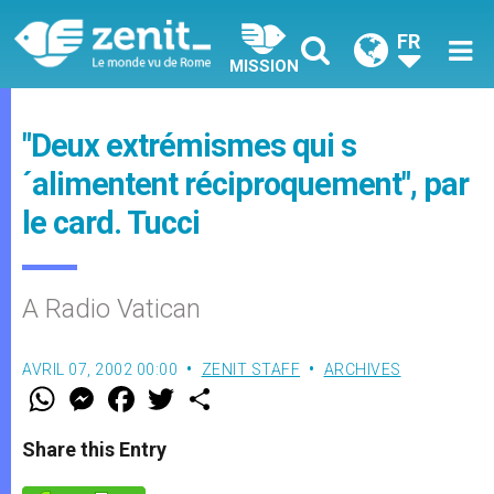
FR
MISSION
"Deux extrémismes qui s
´alimentent réciproquement", par
le card. Tucci
A Radio Vatican
AVRIL 07, 2002 00:00
ZENIT STAFF
ARCHIVES
W
M
F
T
S
h
e
a
w
h
a
s
c
i
a
t
s
e
t
r
Share this Entry
s
e
b
t
e
A
n
o
e