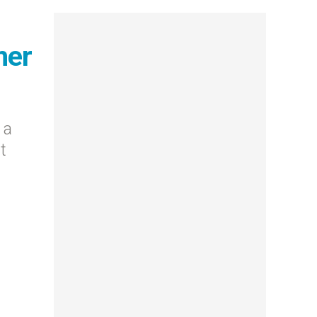
mer
 a
t