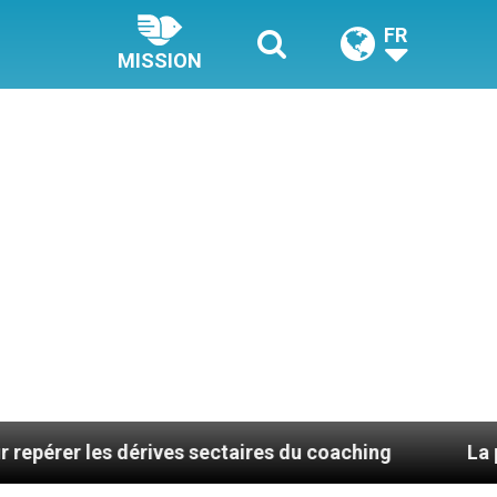
FR
MISSION
 dérives sectaires du coaching
La plus belle cho