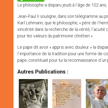
p
e
k
Le philosophe a disparu jeudi à l´âge de 102 ans,
r
Jean-Paul II souligne, dans son télégramme au p
Karl Lehmann, que le philosophe, « père de l´herm
sincérité dans la recherche de la vérité, l´acuité 
pour les valeurs du patrimoine chrétien ».
Le pape dit avoir « appris avec douleur » la disp
l´importance de la tradition pour une forme de con
pape, constituait pour lui la reconnaissance d´un 
Autres Publications :