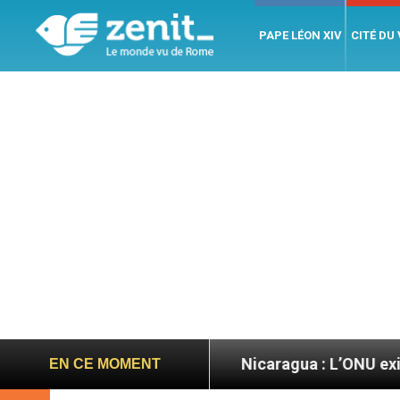
PAPE LÉON XIV
CITÉ DU
 Let’s go ! »
Nicaragua : L’ONU exige des nouv
EN CE MOMENT