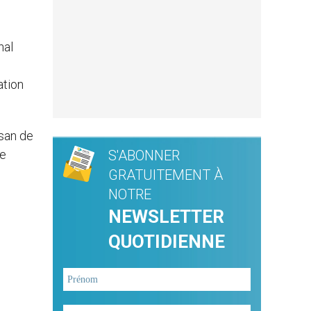
nal
ation
isan de
le
S'ABONNER
GRATUITEMENT À
NOTRE
NEWSLETTER
QUOTIDIENNE