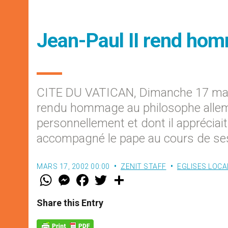
Jean-Paul II rend ho
CITE DU VATICAN, Dimanche 17 mars
rendu hommage au philosophe allem
personnellement et dont il appréciait 
accompagné le pape au cours de se
MARS 17, 2002 00:00
ZENIT STAFF
EGLISES LOCA
W
M
F
T
S
h
e
a
w
h
a
s
c
i
a
t
s
e
t
r
Share this Entry
s
e
b
t
e
A
n
o
e
p
g
o
r