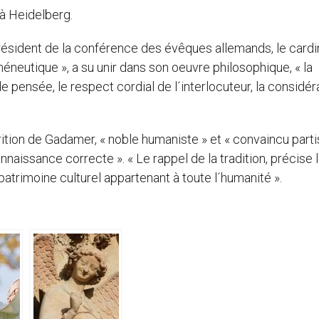
 à Heidelberg.
résident de la conférence des évêques allemands, le cardi
éneutique », a su unir dans son oeuvre philosophique, « la
de pensée, le respect cordial de l´interlocuteur, la considér
arition de Gadamer, « noble humaniste » et « convaincu part
naissance correcte ». « Le rappel de la tradition, précise 
patrimoine culturel appartenant à toute l´humanité ».