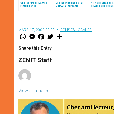
Une lecture croyante :
Les inscriptions de Tal
« Il ne pourra pas e
l’intelligence
Deir Alla (Jordanie)
d’Europe pacifique
typologique des deux
sans… »: l’Ukraine
Testaments
la vision de Jean-P
MARS 17, 2002 00:00
EGLISES LOCALES
W
M
F
T
S
h
e
a
w
h
a
s
c
i
a
t
s
e
t
r
Share this Entry
s
e
b
t
e
A
n
o
e
p
g
o
r
ZENIT Staff
p
e
k
r
View all articles