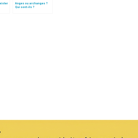
xister
Anges ou archanges ?
Qui sont-ils ?
, dans
aul II