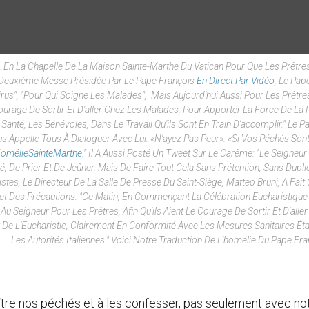
En La Chapelle De La Maison Sainte-Marthe Du Vatican Pour Que Les Prêtres
 Deuxième Messe Présidée Par Le Pape François
En Direct Par Vidéo
, Le Pap
us", "pour Qui Soigne Les Malades", Mais Aujourd'hui Aussi Pour Les Prêtres
Courage De Sortir Et D'aller Chez Les Malades, Pour Apporter La Force De La 
anté, Les Bénévoles, Dans Le Travail Qu'ils Sont En Train D'accomplir." Le Pa
us Appelle Tous À Dialoguer Avec Lui: «N'ayez Pas Peur». «Si Vos Péchés S
omélieSainteMarthe."
Il A Aussi Posté Un Tweet Sur Le Carême: "
Le Seigneur
 De Prier Et De Jeûner, Mais De Faire Tout Cela Sans Prétention, Sans Duplic
es, Le Directeur De La Salle De Presse Du Saint-Siège, Matteo Bruni, A Fait
ct Des Précautions: "Ce Matin, En Commençant La Célébration Eucharistique 
 Seigneur Pour Les Prêtres, Afin Qu'ils Aient Le Courage De Sortir Et D'aller
 De L'Eucharistie, Clairement En Conformité Avec Les Mesures Sanitaires Éta
Les Autorités Italiennes." Voici Notre Traduction De L'homélie Du Pape Fra
ître nos péchés et à les confesser, pas seulement avec no