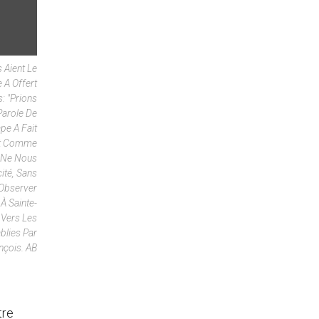
 Aient Le
e A Offert
: "Prions
Parole De
pe A Fait
ont Comme
 Ne Nous
ité, Sans
 Observer
À Sainte-
 Vers Les
blies Par
nçois. AB
tre