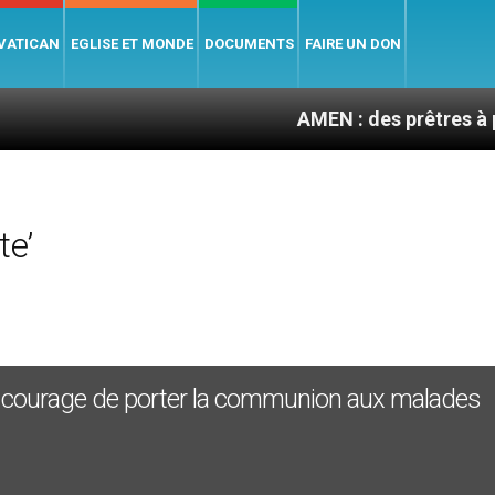
 VATICAN
EGLISE ET MONDE
DOCUMENTS
FAIRE UN DON
AMEN : des prêtres à portée de 
te’
 le courage de porter la communion aux malades