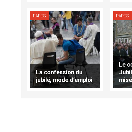
(traduction
complète)
PAPES
PAPES
Le c
La confession du
Jubil
jubilé, mode d’emploi
misé
robo
comp