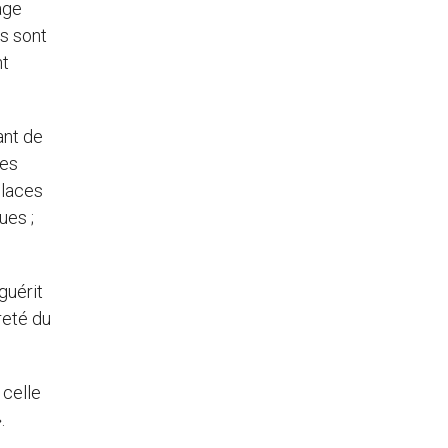
age
és sont
nt
lant de
res
places
ues ;
guérit
reté du
 celle
.