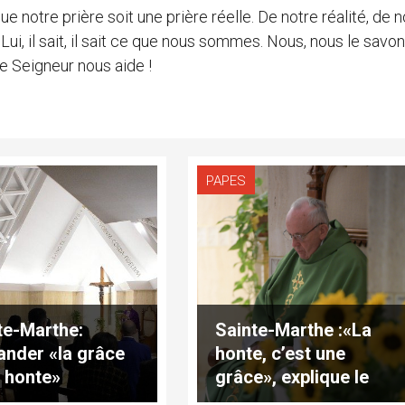
 notre prière soit une prière réelle. De notre réalité, de 
ui, il sait, il sait ce que nous sommes. Nous, nous le savon
le Seigneur nous aide !
PAPES
te-Marthe:
Sainte-Marthe :«La
nder «la grâce
honte, c’est une
a honte»
grâce», explique le
pape François