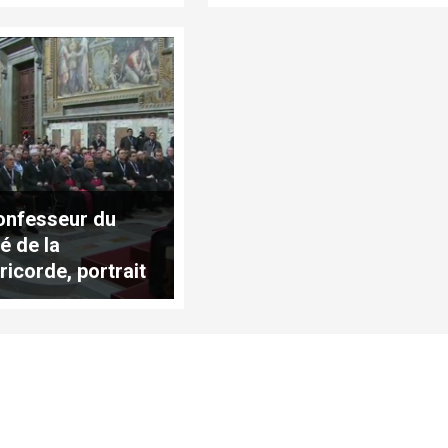
onfesseur du
é de la
ricorde, portrait
t (traduction
lète)