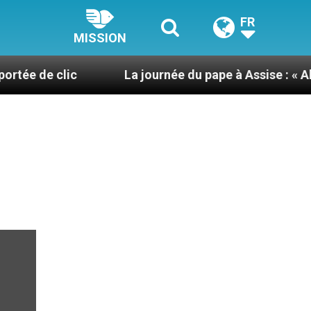
FR
MISSION
clic
La journée du pape à Assise : « Allons-y ! Let