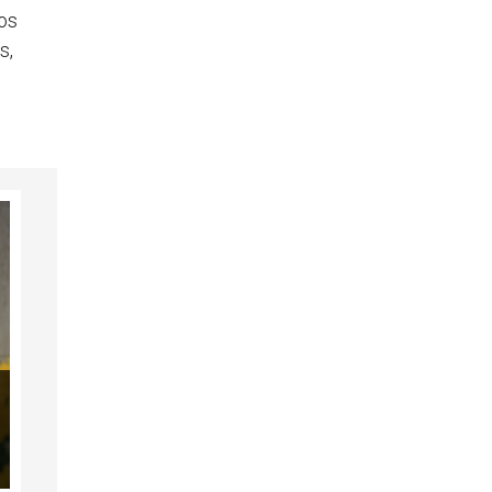
nos
s,