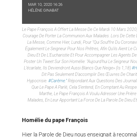
MAR 10, 2020 16:26
HÉLÈNE GINABAT
Le Pape François A Offert La Messe De Ce Mardi 10 Mars 2020, 
Courage De Porter La Communion Aux Malades. Lors De Cette
La Messe, Comme Hier, Lundi, Pour "qui Souffre Du Coronavir
Également Le Seigneur Pour Nos Prêtres, Afin Qu'ils Aient Le 
Dieu Et De L'Eucharistie Et Pour Accompagner Les Agents De S
Poster Un Tweet Sur Son Homélie: "
Aujourd'hui Le Seigneur No
L’écarlate, Ils Deviendront Aussi Blancs Que Neige»
(Is
1,18)
#H
Dit Pas Seulement D'accomplir Des Œuvres De Charité,
Hypocrisie.
#Carême."
Répondant Aux Questions Des Journalist
Que Le Pape A Parlé, Cela S'entend, En Comptant Au Respe
Marthe, Le Pape François A Voulu Adresser Une Prière Au
Malades, En Leur Apportant La Force De La Parole De Dieu Et
Homélie du pape François
Hier la Parole de Dieu nous enseignait à reconna