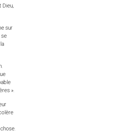
t Dieu,
me sur
s se
la
n.
que
pable
ères ».
neur
 colère
 chose.