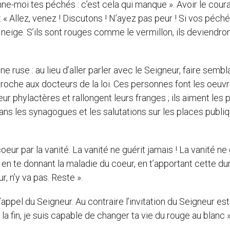
onne-moi tes péchés : c’est cela qui manque ». Avoir le cour
: « Allez, venez ! Discutons ! N’ayez pas peur ! Si vos péch
eige. S’ils sont rouges comme le vermillon, ils deviendro
 une ruse : au lieu d’aller parler avec le Seigneur, faire semb
proche aux docteurs de la loi. Ces personnes font les oeuv
eur phylactères et rallongent leurs franges ; ils aiment les 
ans les synagogues et les salutations sur les places publiq
oeur par la vanité. La vanité ne guérit jamais ! La vanité ne 
 en te donnant la maladie du coeur, en t’apportant cette du
r, n’y va pas. Reste ».
’appel du Seigneur. Au contraire l’invitation du Seigneur est
À la fin, je suis capable de changer ta vie du rouge au blanc »