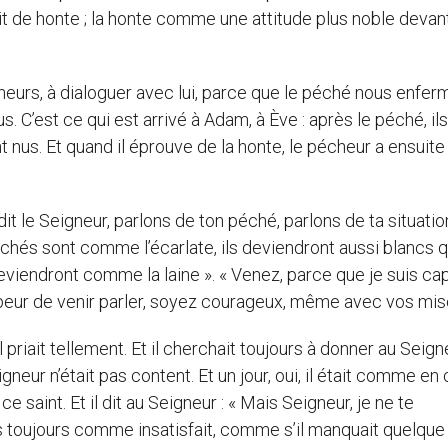
it de honte ; la honte comme une attitude plus noble devan
cheurs, à dialoguer avec lui, parce que le péché nous enfer
 C’est ce qui est arrivé à Adam, à Ève : après le péché, il
nt nus. Et quand il éprouve de la honte, le pécheur a ensuite 
 dit le Seigneur, parlons de ton péché, parlons de ta situatio
s péchés sont comme l’écarlate, ils deviendront aussi blancs 
deviendront comme la laine ». « Venez, parce que je suis ca
s peur de venir parler, soyez courageux, même avec vos mis
, il priait tellement. Et il cherchait toujours à donner au Seig
neur n’était pas content. Et un jour, oui, il était comme en
ce saint. Et il dit au Seigneur : « Mais Seigneur, je ne te
 es toujours comme insatisfait, comme s’il manquait quelque