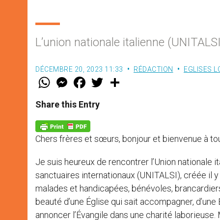
L’union nationale italienne (UNITALSI
DÉCEMBRE 20, 2023 11:33
RÉDACTION
EGLISES 
W
M
F
T
S
h
e
a
w
h
a
s
c
i
a
t
s
e
t
r
Share this Entry
s
e
b
t
e
A
n
o
e
p
g
o
r
p
e
k
Chers frères et sœurs, bonjour et bienvenue à tou
r
Je suis heureux de rencontrer l’Union nationale i
sanctuaires internationaux (UNITALSI), créée il
malades et handicapées, bénévoles, brancardiers,
beauté d’une Église qui sait accompagner, d’une Ég
annoncer l’Évangile dans une charité laborieuse.