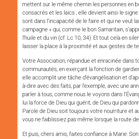
mettent sur le même chemin les personnes en bon
consacrés et les laïcs ; elle devient ainsi le sig
sont dans l’incapacité de le faire et qui ne veut l
campagne » qui, comme le bon Samaritain, s’app
l’huile et du vin (cf. Lc 10, 34). Et tout cela en s
laisser la place à la proximité et aux gestes de te
Votre Association, répandue et enracinée dans tout
communautés, en exerçant la fonction de gardien
elle accomplit une tâche d’évangélisation et d’apos
à-dire avec des faits, par l’exemple, avec une anno
parler à tous, comme nous le voyons dans l’Évangi
lui la force de Dieu qui guérit, de Dieu qui pardo
Parole de Dieu soit toujours votre nourriture et a
vous ne faiblissiez pas même lorsque la route de
Et puis, chers amis, faites confiance à Marie. Son