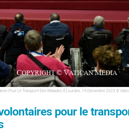
aires Pour Le Transport Des Malades À Lourdes, 14 Décembre 2023 © Vati
olontaires pour le transpo
s