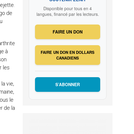
ejette.
Disponible pour tous en 4
ogo de
langues, financé par les lecteurs.
du
FAIRE UN DON
rthrite
ge à
FAIRE UN DON EN DOLLARS
CANADIENS
 son
r les
la vie,
S’ABONNER
maine,
nous le
r de la