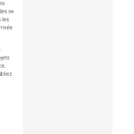
les
des se
s les
rrivée
 :
ojets
ce,
ubliez