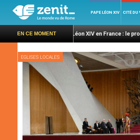
PAPE LÉON XIV
CITÉ DU
ires
Léon XIV en France : le programme détaillé 
EN CE MOMENT
EGLISES LOCALES