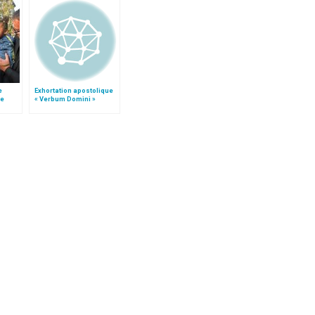
e
Exhortation apostolique
le
« Verbum Domini »
 »!