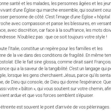
ne santé et les malades, les personnes âgées et les jeun
ne vivant d’une Église qui marche ensemble, qui soutient ceu
aisser personne de côté. C’est l’image d’une Église « hôpital
roche avec compassion et panse les blessures, en versan
ilence, avec discrétion, car face à la souffrance, les mots doi
ndresse. N’oubliez pas : que ce soit toujours votre style !
e l’Italie, constitue un repère pour les familles et les
ne de la vie dans des conditions de fragilité. En même te
tolat. Elle le fait sine glossa, comme dirait saint François,
nce qui a la saveur de la tangibilité. C’est un langage qui p
le, lorsque les gens cherchaient Jésus, parce qu’ils senta
nne, de Dieu qui console, de Dieu qui donne l’espérance. Que
ussi votre « bâton », qui vous soutient sur votre chemin, afi
vient ardue et que vos forces semblent s’épuiser.
 étreinte est souvent le point d’arrivée de vos pèlerinages.