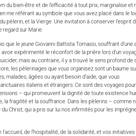
 du bien-être et de l’efficacité à tout prix, marginalise et r
 en me référant au symbole que vous avez placé dans le l
du pèlerin, et la Vierge. Une invitation à conserver l’esprit 
re regard sur Marie.
is que le jeune Giovanni Battista Tomassi, souffrant d’une a
avoir expérimenté le réconfort de la prière lors d’un voya
suicider, mais au contraire, il y a trouvé le sens profond de
i encore, les pèlerinages que vous organisez sont un baume su
, malades, âgées ou ayant besoin d’aide, que vous
ctuaires italiens et étrangers. Ce sont des voyages pour 
nsions – qui promeuvent la dignité de toute existence hu
e, la fragilité et la souffrance. Dans les pèlerins – comme 
 Christ, qui a pris sur lui nos infirmités pour les imprégne
accueil, de l’hospitalité, de la solidarité, et vos initiatives