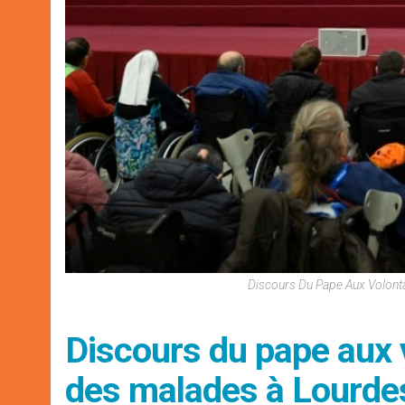
Discours Du Pape Aux Volont
Discours du pape aux v
des malades à Lourde