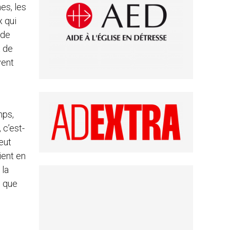
es, les
x qui
 de
t de
vent
mps,
 c’est-
eut
ient en
 la
n que