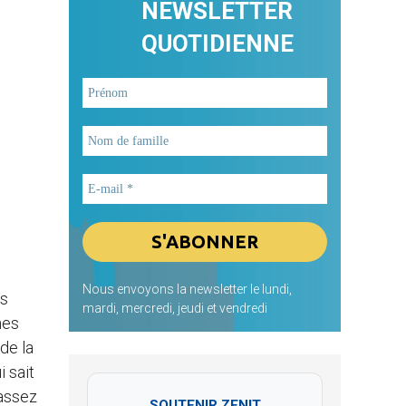
NEWSLETTER
QUOTIDIENNE
Nous envoyons la newsletter le lundi,
es
mardi, mercredi, jeudi et vendredi
nes
de la
i sait
lassez
SOUTENIR ZENIT