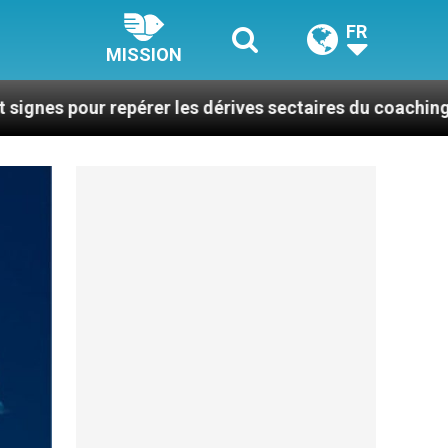
FR
MISSION
epérer les dérives sectaires du coaching
La plu