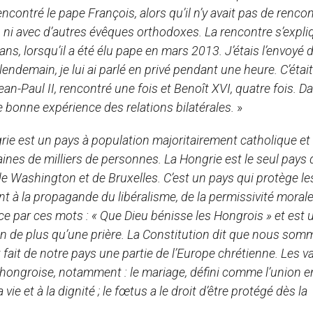
contré le pape François, alors qu’il n’y avait pas de renco
 ni avec d’autres évêques orthodoxes. La rencontre s’expli
ans, lorsqu’il a été élu pape en mars 2013. J’étais l’envoyé 
lendemain, je lui ai parlé en privé pendant une heure. C’était
an-Paul II, rencontré une fois et Benoît XVI, quatre fois. Da
ne bonne expérience des relations bilatérales.
»
rie est un pays à population majoritairement catholique et 
ines de milliers de personnes. La Hongrie est le seul pays 
e Washington et de Bruxelles. C’est un pays qui protège le
 à la propagande du libéralisme, de la permissivité morale
 par ces mots : « Que Dieu bénisse les Hongrois » et est 
rien de plus qu’une prière. La Constitution dit que nous so
ait fait de notre pays une partie de l’Europe chrétienne. Les v
hongroise, notamment : le mariage, défini comme l’union e
e et à la dignité ; le fœtus a le droit d’être protégé dès la