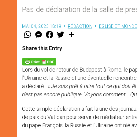
Pas de déclaration de la salle de pre
MAI 04, 2023 18:19
RÉDACTION
EGLISE ET MONDE
W
M
F
T
S
h
e
a
w
h
a
s
c
i
a
t
s
e
t
r
Share this Entry
s
e
b
t
e
A
n
o
e
p
g
o
r
p
e
k
Lors du vol de retour de Budapest à Rome, le pa
r
l’Ukraine et la Russie et une éventuelle rencontr
a déclaré : «
Je suis prêt à faire tout ce qui doit ê
n’est pas encore publique. Voyons comment… Quand
Cette simple déclaration a fait la une des journa
de paix du Vatican pour servir de médiateur entre
du pape François, la Russie et l’Ukraine ont nié a