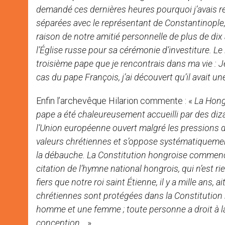
demandé ces dernières heures pourquoi j’avais ren
séparées avec le représentant de Constantinople,
raison de notre amitié personnelle de plus de dix 
l’Église russe pour sa cérémonie d’investiture. Le 
troisième pape que je rencontrais dans ma vie : Je
cas du pape François, j’ai découvert qu’il avait u
Enfin l’archevêque Hilarion commente : «
La Hong
pape a été chaleureusement accueilli par des diza
l’Union européenne ouvert malgré les pressions d
valeurs chrétiennes et s’oppose systématiquement
la débauche. La Constitution hongroise commence
citation de l’hymne national hongrois, qui n’est 
fiers que notre roi saint Étienne, il y a mille ans, 
chrétiennes sont protégées dans la Constitution 
homme et une femme ; toute personne a droit à la vi
conception…
»