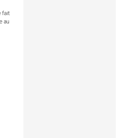
 fait
re au