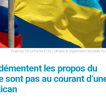
Drapeaux De La Russie Et De L’Ukraine © Organisation Mondiale Pou
e démentent les propos du
ne sont pas au courant d’un
tican