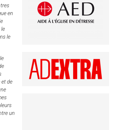
ntres
que en
de
 le
ns le
le
de
s
 et de
une
mmes
aleurs
ntre un