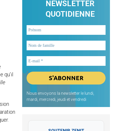
NEWSLETTER
QUOTIDIENNE
e
 qu’il
lle
Nous envoyons la newsletter le lundi,
mardi, mercredi, jeudi et vendredi
ssion
aration
quer.
SOUTENIR ZENIT