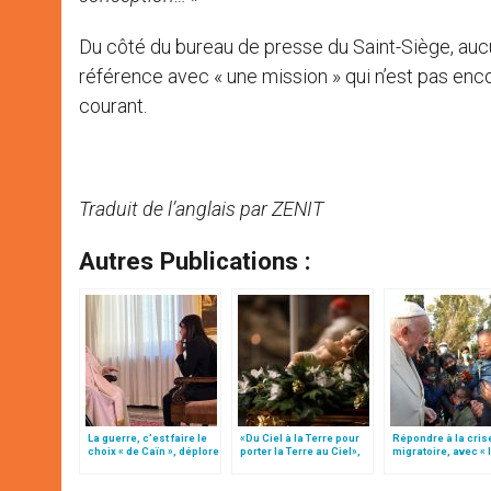
Du côté du bureau de presse du Saint-Siège, aucun
référence avec « une mission » qui n’est pas encor
courant.
Traduit de l’anglais par ZENIT
Autres Publications :
La guerre, c’est faire le
«Du Ciel à la Terre pour
Répondre à la cris
choix « de Caïn », déplore
porter la Terre au Ciel»,
migratoire, avec « 
le pape François
par Mgr Francesco Follo
style de l’humanité
(texte complet)