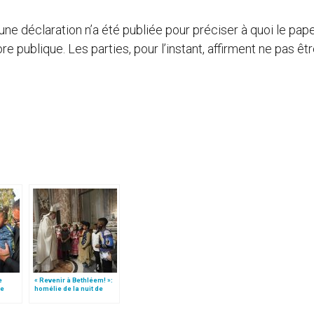
e déclaration n’a été publiée pour préciser à quoi le pape
e publique. Les parties, pour l’instant, affirment ne pas êt
e
« Revenir à Bethléem! »:
le
homélie de la nuit de
 »!
Noël (texte complet)