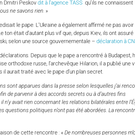
lin Dmitri Peskov
dit à l’agence TASS
qu’ils ne connaissent
ous ne savons rien
. »
edisait le pape. L’Ukraine a également affirmé ne pas avoir
ton était d’autant plus vif que, depuis Kiev, ils ont assuré
lenski, selon une source gouvernementale –
déclaration à C
 déclarations. Depuis que le pape a rencontré à Budapest, 
se orthodoxe russe, l’archevêque Hilarion, il a publié une 
l aurait traité avec le pape d’un plan secret.
ns sont apparues dans la presse selon lesquelles j’ai renco
in de parvenir à des accords secrets ou à d’autres fins
l n’y avait rien concernant les relations bilatérales entre l’É
es questions politiques n’ont pas été abordées. La rencontr
aison de cette rencontre : «
De nombreuses personnes m’