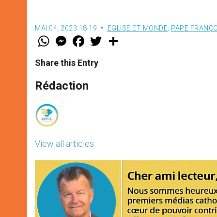
MAI 04, 2023 18:19
EGLISE ET MONDE
,
PAPE FRANÇO
W
M
F
T
S
h
e
a
w
h
a
s
c
i
a
t
s
e
t
r
Share this Entry
s
e
b
t
e
A
n
o
e
p
g
o
r
Rédaction
p
e
k
r
View all articles