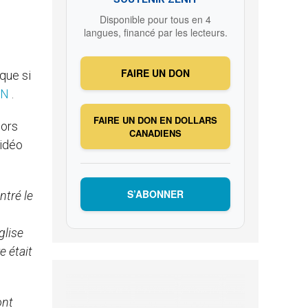
Disponible pour tous en 4
langues, financé par les lecteurs.
FAIRE UN DON
 que si
NN
.
FAIRE UN DON EN DOLLARS
hors
CANADIENS
vidéo
S’ABONNER
ntré le
glise
e était
ont