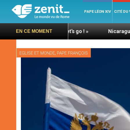
PAPE LÉON XIV
CITÉ DU
 Allons-y ! Let’s go ! »
Nicaragua : l’ONU exige
EN CE MOMENT
,
EGLISE ET MONDE
PAPE FRANÇOIS