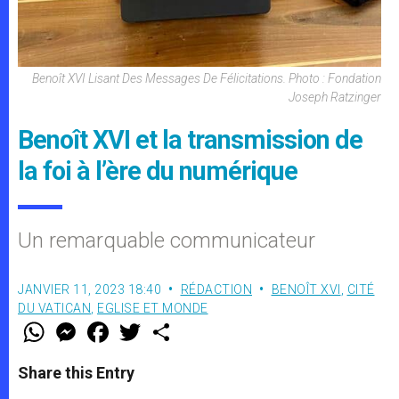
Benoît XVI Lisant Des Messages De Félicitations. Photo : Fondation
Joseph Ratzinger
Benoît XVI et la transmission de
la foi à l’ère du numérique
Un remarquable communicateur
JANVIER 11, 2023 18:40
RÉDACTION
BENOÎT XVI
,
CITÉ
DU VATICAN
,
EGLISE ET MONDE
W
M
F
T
S
h
e
a
w
h
a
s
c
i
a
t
s
e
t
r
Share this Entry
s
e
b
t
e
A
n
o
e