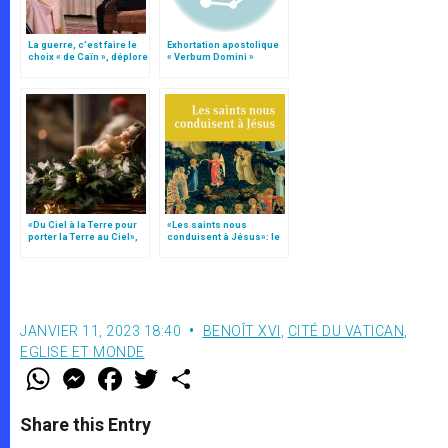
La guerre, c’est faire le
Exhortation apostolique
choix « de Caïn », déplore
« Verbum Domini »
le pape François
«Du Ciel à la Terre pour
«Les saints nous
porter la Terre au Ciel»,
conduisent à Jésus»: le
par Mgr Francesco Follo
p. Léthel et la fin du
pontificat de Benoît XVI
JANVIER 11, 2023 18:40
BENOÎT XVI
,
CITÉ DU VATICAN
,
EGLISE ET MONDE
W
M
F
T
S
h
e
a
w
h
a
s
c
i
a
t
s
e
t
r
Share this Entry
s
e
b
t
e