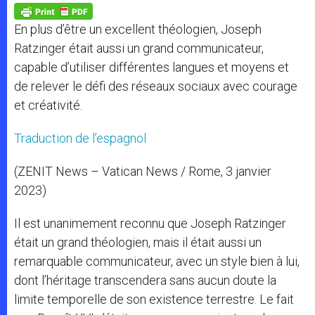
p
g
o
r
p
e
k
En plus d’être un excellent théologien, Joseph
r
Ratzinger était aussi un grand communicateur,
capable d’utiliser différentes langues et moyens et
de relever le défi des réseaux sociaux avec courage
et créativité.
Traduction de l’espagnol
(ZENIT News – Vatican News / Rome, 3 janvier
2023)
Il est unanimement reconnu que Joseph Ratzinger
était un grand théologien, mais il était aussi un
remarquable communicateur, avec un style bien à lui,
dont l’héritage transcendera sans aucun doute la
limite temporelle de son existence terrestre. Le fait