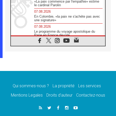
«La paix commence par l'empathie» estime
le cardinal Parolin
07.08.2026
En Colombie, «la paix ne s'achète pas avec
une signature»
07.08.2026
Le programme du voyage apostolique du
Pape en France dévoilé
07.08.2026
1ère Conférence continentale sur l'éducation
catholique en Afrique
07.08.2026
Un logo symbolique pour la venue du Pape
en France
07.08.2026
Cardinal Rossi: «La venue du Pape Léon en
Argentine est un hommage à François»
Qui sommes-nous ?
La propriété
Les services
07.08.2026
Hiroshima et Nagasaki, 81 ans après,
Mentions Legales
Droits d’auteur
Contactez-nous
lancement des «dix jours de prière pour la
paix»
06.08.2026
Préparatifs des JMJ 2027 à Séoul: «c'est
passionnant et l'impatience est immense!»