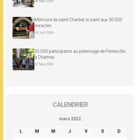
28 Mai 2026
Mémoire de saint Charbel, le saint aux 30 000
miracles
24 Juil 2026
20 000 participants au pèlerinage de Pentecôte
à Chartres
22 Mai 2026
CALENDRIER
mars 2022
L
M
M
J
V
S
D