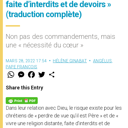
faite d’interdits et de devoirs »
(traduction complète)
Non pas des commandements, mais
une « nécessité du cœur »
MARS 28, 2022 17:54
HÉLÈNE GINABAT
ANGÉLUS
,
PAPE FRANÇOIS
W
M
F
T
S
h
e
a
w
h
a
s
c
i
a
t
s
e
t
r
Share this Entry
s
e
b
t
e
A
n
o
e
p
g
o
r
p
e
k
Dans leur relation avec Dieu, le risque existe pour les
r
chrétiens de « perdre de vue qu’il est Père » et de «
vivre une religion distante, faite d’interdits et de