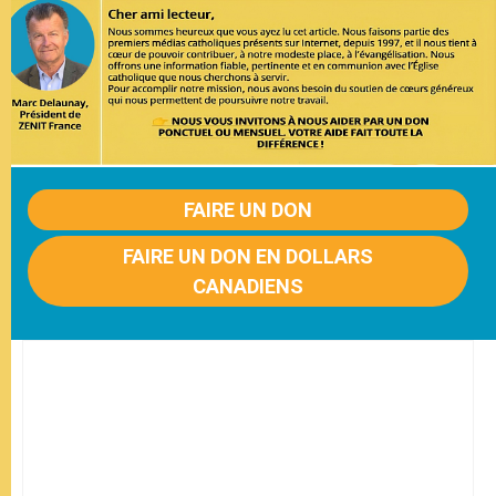
FAIRE UN DON
FAIRE UN DON EN DOLLARS
CANADIENS