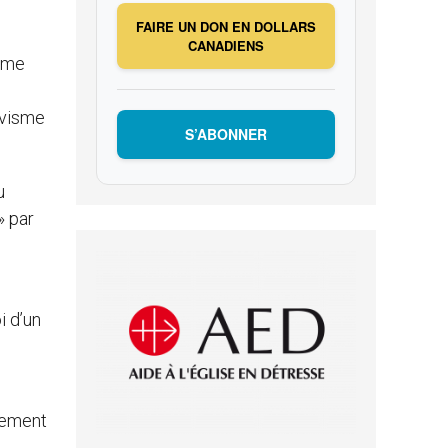
FAIRE UN DON EN DOLLARS
CANADIENS
isme
ivisme
S’ABONNER
u
» par
i d’un
alement