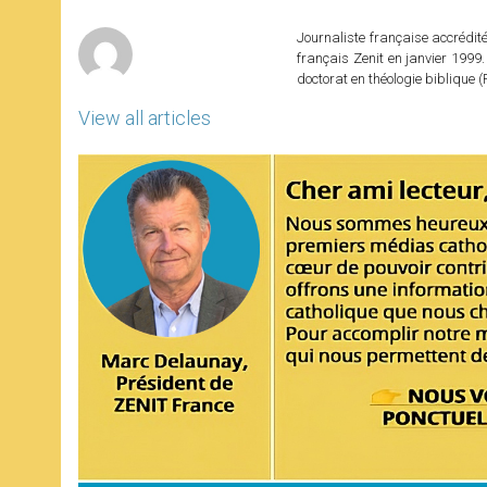
p
e
k
r
Journaliste française accréditée
français Zenit en janvier 1999.
doctorat en théologie bibliqu
View all articles