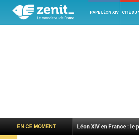
PAPE LÉON XIV
CITÉ DU
toires
Léon XIV en France : le programme détail
EN CE MOMENT