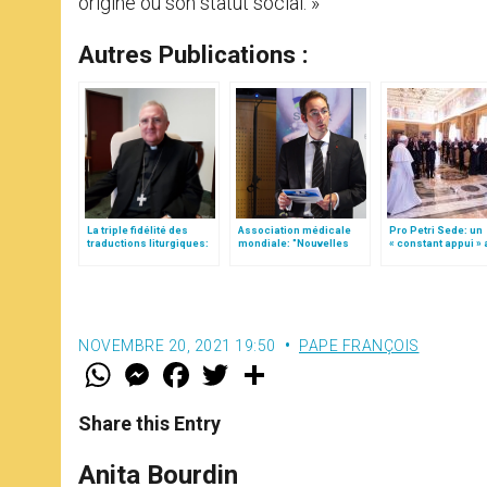
origine ou son statut social. »
Autres Publications :
La triple fidélité des
Association médicale
Pro Petri Sede: un
traductions liturgiques:
mondiale: "Nouvelles
« constant appui » 
modifications
menaces sur la clause
Successeur de Pie
de conscience"
(texte complet)
NOVEMBRE 20, 2021 19:50
PAPE FRANÇOIS
W
M
F
T
S
h
e
a
w
h
a
s
c
i
a
t
s
e
t
r
Share this Entry
s
e
b
t
e
A
n
o
e
p
g
o
r
Anita Bourdin