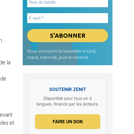
en
Nous envoyons la newsletter le lundi,
mardi, mercredi, jeudi et vendredi
de la
 de
.
SOUTENIR ZENIT
Disponible pour tous en 4
langues, financé par les lecteurs.
Devant
FAIRE UN DON
ples et