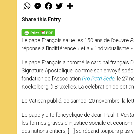
W
M
F
T
S
h
e
a
w
h
a
s
c
i
a
t
s
e
t
r
Share this Entry
s
e
b
t
e
A
n
o
e
p
g
o
r
p
e
k
Le pape François salue les 150 ans de l’oeuvre
P
r
réponse à l’indifférence » et à « l’individualisme ».
Le pape François a nommé le cardinal français D
Signature Apostolique, comme son envoyé spécial
fondation de l’Association
Pro Petri Sede
, le 27 
Koekelberg, à Bruxelles. La célébration de cet an
Le Vatican publié, ce samedi 20 novembre, la lett
Le pape y cite l’encyclique de Jean-Paul II,
Verit
les formes graves d’injustice sociale et économi
des nations entiers, [… ] se répand toujours plus