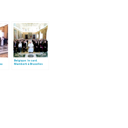
Belgique: le card.
au
Mamberti à Bruxelles
rre
pour les 150 ans de « Pro
Petri Sede »