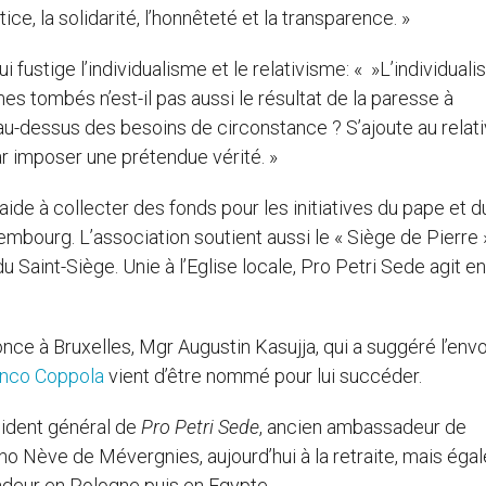
ice, la solidarité, l’honnêteté et la transparence. »
ui fustige l’individualisme et le relativisme: « »L’individual
s tombés n’est-il pas aussi le résultat de la paresse à
 au-dessus des besoins de circonstance ? S’ajoute au relat
par imposer une prétendue vérité. »
aide à collecter des fonds pour les initiatives du pape et d
mbourg. L’association soutient aussi le « Siège de Pierre 
du Saint-Siège. Unie à l’Eglise locale, Pro Petri Sede agit en
nonce à Bruxelles, Mgr Augustin Kasujja, qui a suggéré l’envo
nco Coppola
vient d’être nommé pour lui succéder.
sident général de
Pro Petri Sede
, ancien ambassadeur de
no Nève de Mévergnies, aujourd’hui à la retraite, mais ég
adeur en Pologne puis en Egypte.