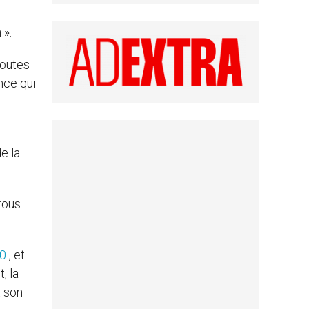
 ».
toutes
nce qui
e la
tous
20
, et
, la
t son