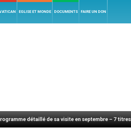
 VATICAN
EGLISE ET MONDE
DOCUMENTS
FAIRE UN DON
lé de sa visite en septembre – 7 titres, vendredi 7 aoû