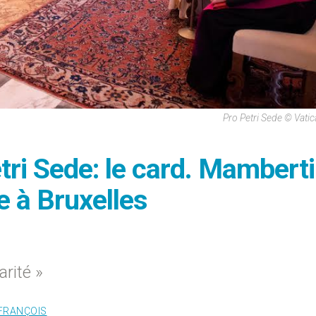
Pro Petri Sede © Vati
tri Sede: le card. Mamberti
e à Bruxelles
arité »
FRANÇOIS