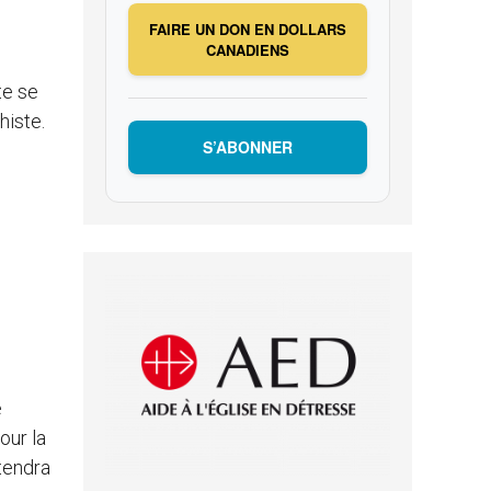
FAIRE UN DON EN DOLLARS
CANADIENS
te se
histe.
S’ABONNER
e
our la
étendra