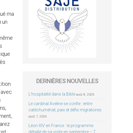
nué ma
i un
n même
s
gique
rès
DERNIÈRES NOUVELLES
ition
, avec
L’hospitalité dans la Bible
août 8, 2026
«
Le cardinal Aveline se confie : entre
ns,
catéchuménat, paix et défis migratoires
ement,
août 7, 2026
parez
Léon XIV en France : le programme
ist,
détaillé de sa visite en septembre – 7