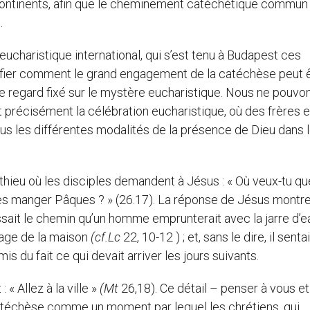
continents, afin que le cheminement catéchétique commun
.
eucharistique international, qui s’est tenu à Budapest ces
érifier comment le grand engagement de la catéchèse peut 
 le regard fixé sur le mystère eucharistique. Nous ne pouvo
st précisément la célébration eucharistique, où des frères e
us les différentes modalités de la présence de Dieu dans 
thieu où les disciples demandent à Jésus : « Où veux-tu q
isses manger Pâques ? » (26.17). La réponse de Jésus montr
issait le chemin qu’un homme emprunterait avec la jarre d’eau
tage de la maison
(cf.Lc
22, 10-12 ) ; et, sans le dire, il sentai
s du fait ce qui devait arriver les jours suivants.
« Allez à la ville »
(Mt
26,18). Ce détail – penser à vous et
 catéchèse comme un moment par lequel les chrétiens, qui