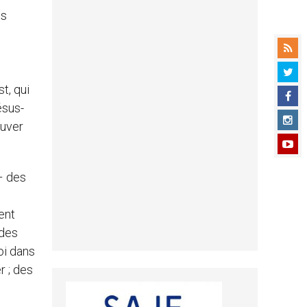
es
t, qui
ésus-
ouver
 – des
ent
 des
oi dans
r ; des