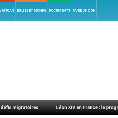
 VATICAN
EGLISE ET MONDE
DOCUMENTS
FAIRE UN DON
res
Léon XIV en France : le programme détaillé 