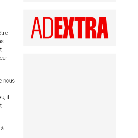
être
ns
t
leur
ue nous
e
, il
t
 à