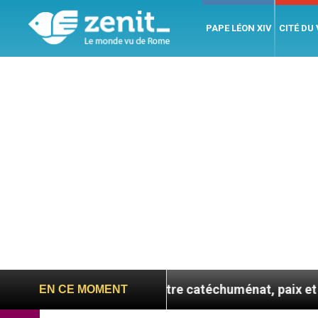
PAPE LÉON XIV
CITÉ DU
 se confie : entre catéchuménat, paix et défis migratoi
EN CE MOMENT