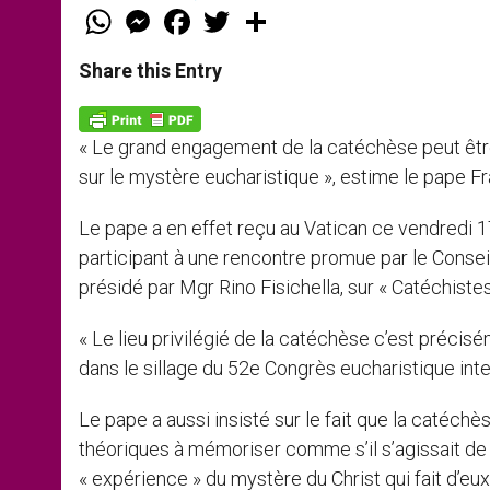
W
M
F
T
S
h
e
a
w
h
a
s
c
i
a
t
s
e
t
r
Share this Entry
s
e
b
t
e
A
n
o
e
p
g
o
r
p
e
k
« Le grand engagement de la catéchèse peut être 
r
sur le mystère eucharistique », estime le pape Fr
Le pape a en effet reçu au Vatican ce vendredi
participant à une rencontre promue par le Conseil
présidé par Mgr Rino Fisichella, sur « Catéchistes
« Le lieu privilégié de la catéchèse c’est précis
dans le sillage du 52e Congrès eucharistique int
Le pape a aussi insisté sur le fait que la catéc
théoriques à mémoriser comme s’il s’agissait d
« expérience » du mystère du Christ qui fait d’eux