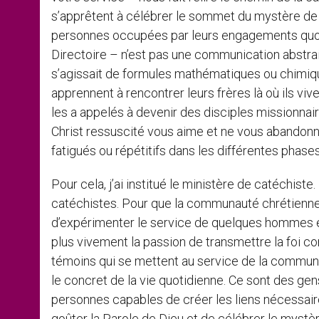
s’apprêtent à célébrer le sommet du mystère de la f
personnes occupées par leurs engagements quot
Directoire – n’est pas une communication abstr
s’agissait de formules mathématiques ou chimiqu
apprennent à rencontrer leurs frères là où ils viv
les a appelés à devenir des disciples missionnaire
Christ ressuscité vous aime et ne vous abandonn
fatigués ou répétitifs dans les différentes pha
Pour cela, j’ai institué le ministère de catéchiste.
catéchistes. Pour que la communauté chrétienne 
d’expérimenter le service de quelques hommes et
plus vivement la passion de transmettre la foi c
témoins qui se mettent au service de la communa
le concret de la vie quotidienne. Ce sont des gen
personnes capables de créer les liens nécessair
goûter la Parole de Dieu et de célébrer le mystè