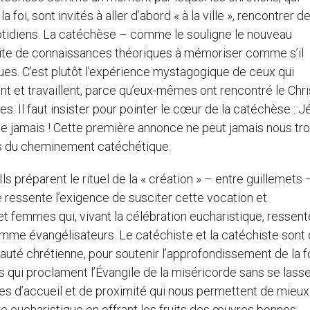
oi, sont invités à aller d’abord « à la ville », rencontrer d
idiens. La catéchèse – comme le souligne le nouveau
aite de connaissances théoriques à mémoriser comme s’il
es. C’est plutôt l’expérience mystagogique de ceux qui
ent et travaillent, parce qu’eux-mêmes ont rencontré le Chris
s. Il faut insister pour pointer le cœur de la catéchèse : J
e jamais ! Cette première annonce ne peut jamais nous tr
ses du cheminement catéchétique.
 Ils préparent le rituel de la « création » – entre guillemets
ressente l’exigence de susciter cette vocation et
 femmes qui, vivant la célébration eucharistique, ressent
omme évangélisateurs. Le catéchiste et la catéchiste sont
uté chrétienne, pour soutenir l’approfondissement de la f
s qui proclament l’Évangile de la miséricorde sans se lasse
es d’accueil et de proximité qui nous permettent de mieux
re eucharistique en offrant les fruits des œuvres bonnes.