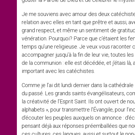
Je me souviens avec amour des deux catéchistes 
relation avec elles en tant que prêtre et aussi, av
grand respect, et même un sentiment de gratitude
vénération. Pourquoi? Parce que c’étaient les 
temps qu’une religieuse. Je veux vous raconter c
accompagner jusqu’à la fin de leur vie, toutes les d
de la communion : elle est décédée, et j’étais là, 
important avec les catéchistes.
Comme je l’ai dit lundi dernier dans la cathédrale 
du passé. Les grands saints évangélisateurs, co
la créativité de l’Esprit Saint. Ils ont ouvert de
alphabets », pour transmettre l’Évangile, pour l’i
d’écouter les peuples auxquels on annonce : d’écou
pensant déjà aux réponses préemballées que nou
ces cultures, ces langues, aussi et surtout le non