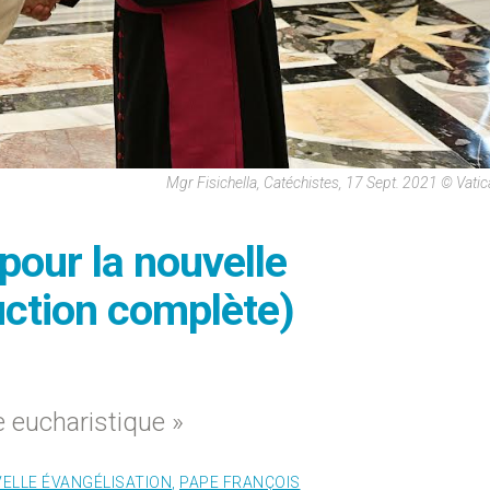
Mgr Fisichella, Catéchistes, 17 Sept. 2021 © Vati
pour la nouvelle
uction complète)
e eucharistique »
ELLE ÉVANGÉLISATION
,
PAPE FRANÇOIS