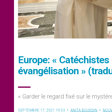
Europe: « Catéchistes 
évangélisation » (trad
« Garder le regard fixé sur le mystèr
SEPTEMBRE 17, 2021 19:53
ANITA BOURDIN
NOUV