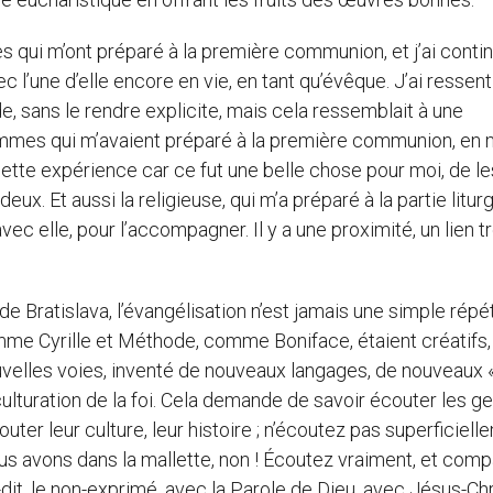
qui m’ont préparé à la première communion, et j’ai conti
ec l’une d’elle encore en vie, en tant qu’évêque. J’ai ressent
, sans le rendre explicite, mais cela ressemblait à une
femmes qui m’avaient préparé à la première communion, e
ette expérience car ce fut une belle chose pour moi, de le
eux. Et aussi la religieuse, qui m’a préparé à la partie litur
avec elle, pour l’accompagner. Il y a une proximité, un lien t
de Bratislava, l’évangélisation n’est jamais une simple répét
mme Cyrille et Méthode, comme Boniface, étaient créatifs
 nouvelles voies, inventé de nouveaux langages, de nouveaux 
nculturation de la foi. Cela demande de savoir écouter les ge
ter leur culture, leur histoire ; n’écoutez pas superficiell
s avons dans la mallette, non ! Écoutez vraiment, et com
-dit, le non-exprimé, avec la Parole de Dieu, avec Jésus-Chr