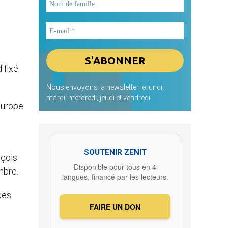
 fixé
Nous envoyons la newsletter le lundi,
mardi, mercredi, jeudi et vendredi
Europe
SOUTENIR ZENIT
nçois
Disponible pour tous en 4
mbre.
langues, financé par les lecteurs.
ces
FAIRE UN DON