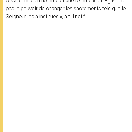
c’est « entre un homme et une femme ». « L’Église n’a
pas le pouvoir de changer les sacrements tels que le
Seigneur les a institués », a-t-il noté.