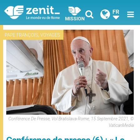
FR
MISSION
,
PAPE FRANÇOIS
VOYAGES
Conférence De Presse, Vol Bratislava-Rome, 15 Septembre 2021, ©
VaticanMedia