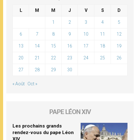
L
M
M
J
V
S
D
1
2
3
4
5
6
7
8
9
10
11
12
13
14
15
16
17
18
19
20
21
22
23
24
25
26
27
28
29
30
« Août
Oct »
PAPE LÉON XIV
Les prochains grands
rendez-vous du pape Léon
XIV