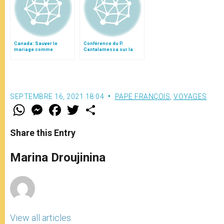
Canada: Sauver le
Conférence du P.
mariage comme
Cantalamessa sur la
institution fondamentale
famille
reconnue par l'État
SEPTEMBRE 16, 2021 18:04
PAPE FRANÇOIS
,
VOYAGES
W
M
F
T
S
h
e
a
w
h
a
s
c
i
a
t
s
e
t
r
Share this Entry
s
e
b
t
e
A
n
o
e
p
g
o
r
Marina Droujinina
p
e
k
r
View all articles