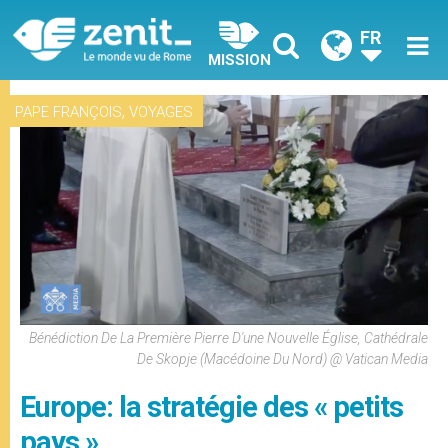
FR
MISSION
,
PAPE FRANÇOIS
VOYAGES
Bénédiction De La Première Pierre D'une Nouvelle Église, Cathédrale
De Skopje (Macédoine Du Nord) @ Vatican Media
Europe: la stratégie des « petits
pays »