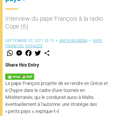
Interview du pape François à la radio
Cope (6)
SEPTEMBRE 02, 2021 20:15
ANITA BOURDIN
PAPE
FRANÇOIS
,
VOYAGES
W
M
F
T
S
h
e
a
w
h
a
s
c
i
a
t
s
e
t
r
Share this Entry
s
e
b
t
e
A
n
o
e
p
g
o
r
p
e
k
Le pape François projette de se rendre en Grèce et
r
à Chypre dans le cadre d’une tournée en
Méditerranée, qui le conduirait aussi à Malte,
éventuellement à l’automne: une stratégie des
« petits pays », explique-t-il.