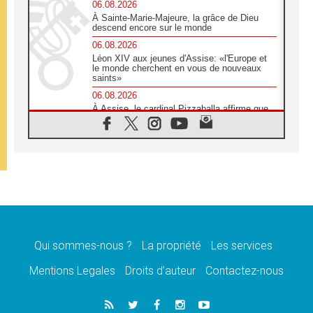
06.08.2026
À Sainte-Marie-Majeure, la grâce de Dieu
descend encore sur le monde
06.08.2026
Léon XIV aux jeunes d'Assise: «l'Europe et
le monde cherchent en vous de nouveaux
saints»
06.08.2026
À Assise, le cardinal Pizzaballa affirme que
«les chrétiens veulent la paix»
06.08.2026
Au Mexique, le cardinal Parolin invite à être
aux côtés des marginalisées
06.08.2026
À Assise, le Pape invite les jeunes à
«construire la civilisation de l'amour»
05.08.2026
La visite du Pape en Argentine portera «un
message de paix et de dignité humaine»
Qui sommes-nous ?
La propriété
Les services
05.08.2026
Mentions Legales
Droits d’auteur
Contactez-nous
«La visite du Pape en Uruguay renforcera
l'espérance» affirme Mgr Tróccoli
05.08.2026
Le nonce en Ukraine: «Il est inquiétant