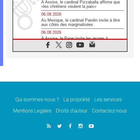
À Assise, le cardinal Pizzaballa affirme que
«les chrétiens veulent la paix»
06.08.2026
Au Mexique, le cardinal Parolin invite à être
aux côtés des marginalisées
06.08.2026
À Assise, le Pape invite les jeunes à
«construire la civilisation de l'amour»
05.08.2026
La visite du Pape en Argentine portera «un
message de paix et de dignité humaine»
05.08.2026
«La visite du Pape en Uruguay renforcera
l'espérance» affirme Mgr Tróccoli
05.08.2026
Le nonce en Ukraine: «Il est inquiétant
d'entendre ceux qui bénissent la guerre»
Qui sommes-nous ?
La propriété
Les services
05.08.2026
Mentions Legales
Droits d’auteur
Contactez-nous
Léon XIV au Pérou, une lueur d'espoir pour
un peuple en quête de paix
05.08.2026
SCEAM: L'Église en Afrique vers
l'Assemblée ecclésiale de 2028 depuis
Addis-Abeba