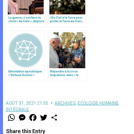
La guerre, c’est faire le
«Du Ciel à la Terre pour
choix « de Caïn », déplore
porter la Terre au Ciel»,
le pape François
par Mgr Francesco Follo
Exhortation apostolique
Répondre à la crise
« Verbum Domini »
migratoire, avec « le
style de l’humanité »!
(texte complet)
AOÛT 31, 2021 21:55
ARCHIVES
,
ECOLOGIE HUMAINE
INTÉGRALE
W
M
F
T
S
h
e
a
w
h
a
s
c
i
a
t
s
e
t
r
Share this Entry