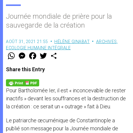
Journée mondiale de prière pour la
sauvegarde de la création
AOÛT 31, 2021 21:55
HÉLÈNE GINABAT
ARCHIVES
,
ECOLOGIE HUMAINE INTÉGRALE
W
M
F
T
S
h
e
a
w
h
a
s
c
i
a
t
s
e
t
r
Share this Entry
s
e
b
t
e
A
n
o
e
p
g
o
r
p
e
k
Pour Bartholomée Ier, il est « inconcevable de rester
r
inactifs » devant les souffrances et la destruction de
la création : ce serait un « outrage » fait à Dieu.
Le patriarche œcuménique de Constantinople a
publié son message pour la Journée mondiale de