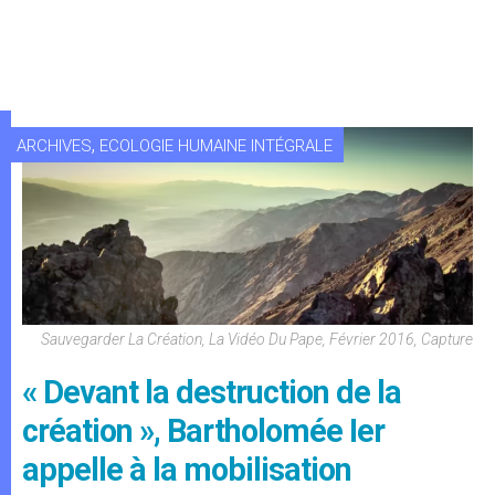
,
ARCHIVES
ECOLOGIE HUMAINE INTÉGRALE
Sauvegarder La Création, La Vidéo Du Pape, Février 2016, Capture
« Devant la destruction de la
création », Bartholomée Ier
appelle à la mobilisation