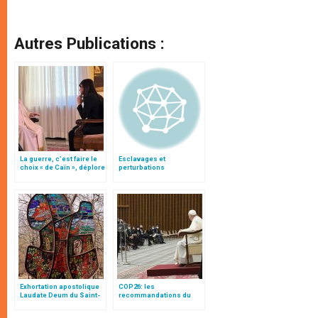
Autres Publications :
La guerre, c’est faire le
Esclavages et
choix « de Caïn », déplore
perturbations
le pape François
climatiques : à affronter
collectivement
Exhortation apostolique
COP26: les
Laudate Deum du Saint-
recommandations du
Père
pape François aux
parlementaires