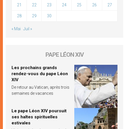
21
22
23
24
25
26
27
28
29
30
« Mai
Juil »
PAPE LÉON XIV
Les prochains grands
rendez-vous du pape Léon
XIV
De retour au Vatican, après trois
semaines de vacances
Le pape Léon XIV poursuit
ses haltes spirituelles
estivales