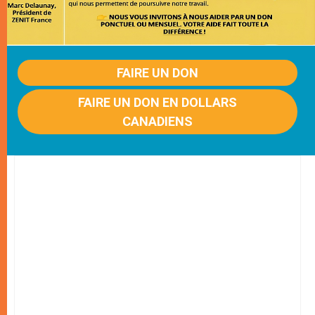
FAIRE UN DON
FAIRE UN DON EN DOLLARS
CANADIENS