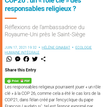
COP26 : un « rôle clé » des
responsables religieux ?
Réflexions de l’ambassadrice du
Royaume-Uni près le Saint-Siège
JUIN 17, 2021 19:32
HÉLÈNE GINABAT
ECOLOGIE
HUMAINE INTÉGRALE
W
M
F
T
S
h
e
a
w
h
a
s
c
i
a
t
s
e
t
r
Share this Entry
s
e
b
t
e
A
n
o
e
p
g
o
r
p
e
k
Les responsables religieux pourraient jouer « un rôle
r
clé » à la COP 26, comme cela a été le cas lors de la
COP21, dans l’élan créé par l’encyclique du pape
François
Laudato si’
: tel est l’espoir exprimé par