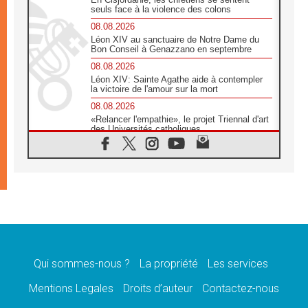
seuls face à la violence des colons
08.08.2026
Léon XIV au sanctuaire de Notre Dame du
Bon Conseil à Genazzano en septembre
08.08.2026
Léon XIV: Sainte Agathe aide à contempler
la victoire de l'amour sur la mort
08.08.2026
«Relancer l'empathie», le projet Triennal d'art
des Universités catholiques
08.08.2026
Signis 2026, donner la parole aux religieuses
catholiques
08.08.2026
Au Bangladesh, l'Église accompagne les
Dalits sur le chemin de la dignité
07.08.2026
Philippines: le vicariat apostolique de
Calapan devient un diocèse
Qui sommes-nous ?
La propriété
Les services
07.08.2026
Congo-Brazzaville: le 15 août, entre solennité
Mentions Legales
Droits d’auteur
Contactez-nous
de l'Assomption et mémoire nationale
07.08.2026