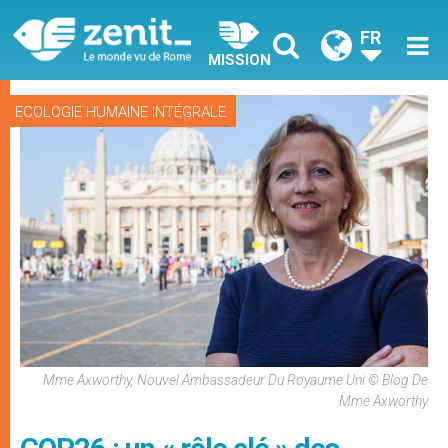
FR
MISSION
ECOLOGIE HUMAINE INTÉGRALE
Mme Axworthy, Nouvel Ambassadeur Du Royaume Uni © Blog De
Mme Axworthy