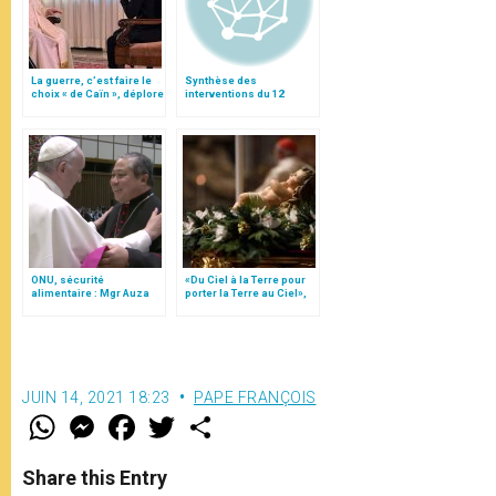
La guerre, c’est faire le
Synthèse des
choix « de Caïn », déplore
interventions du 12
le pape François
octobre (ap-midi)
ONU, sécurité
«Du Ciel à la Terre pour
alimentaire : Mgr Auza
porter la Terre au Ciel»,
tire la sonnette d’alarme
par Mgr Francesco Follo
JUIN 14, 2021 18:23
PAPE FRANÇOIS
W
M
F
T
S
h
e
a
w
h
a
s
c
i
a
t
s
e
t
r
Share this Entry
s
e
b
t
e