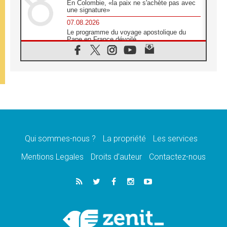
En Colombie, «la paix ne s'achète pas avec
une signature»
07.08.2026
Le programme du voyage apostolique du
Pape en France dévoilé
07.08.2026
1ère Conférence continentale sur l'éducation
catholique en Afrique
07.08.2026
Un logo symbolique pour la venue du Pape
en France
07.08.2026
Cardinal Rossi: «La venue du Pape Léon en
Argentine est un hommage à François»
Qui sommes-nous ?
La propriété
Les services
07.08.2026
Hiroshima et Nagasaki, 81 ans après,
Mentions Legales
Droits d’auteur
Contactez-nous
lancement des «dix jours de prière pour la
paix»
06.08.2026
Préparatifs des JMJ 2027 à Séoul: «c'est
passionnant et l'impatience est immense!»
06.08.2026
Chrétiens et confucéens: respect et sagesse
pour relever les «défis urgents»