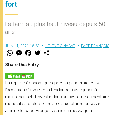
fort
La faim au plus haut niveau depuis 50
ans
JUIN 14, 2021 18:23
HÉLÈNE GINABAT
PAPE FRANÇOIS
W
M
F
T
S
h
e
a
w
h
a
s
c
i
a
t
s
e
t
r
Share this Entry
s
e
b
t
e
A
n
o
e
p
g
o
r
p
e
k
La reprise économique après la pandémie est «
r
l’occasion d’inverser la tendance suivie jusqu’à
maintenant et d’investir dans un système alimentaire
mondial capable de résister aux futures crises »,
affirme le pape François dans un message à