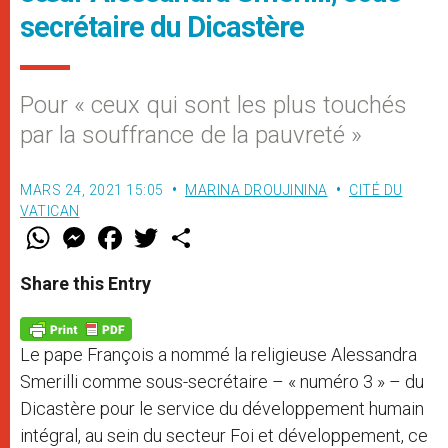
secrétaire du Dicastère
Pour « ceux qui sont les plus touchés
par la souffrance de la pauvreté »
MARS 24, 2021 15:05
MARINA DROUJININA
CITÉ DU
VATICAN
W
M
F
T
S
h
e
a
w
h
a
s
c
i
a
t
s
e
t
r
Share this Entry
s
e
b
t
e
A
n
o
e
p
g
o
r
p
e
k
Le pape François a nommé la religieuse Alessandra
r
Smerilli comme sous-secrétaire – « numéro 3 » – du
Dicastère pour le service du développement humain
intégral, au sein du secteur Foi et développement, ce