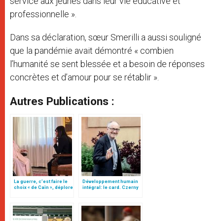
service aux jeunes dans leur vie éducative et
professionnelle ».
Dans sa déclaration, sœur Smerilli a aussi souligné
que la pandémie avait démontré « combien
l’humanité se sent blessée et a besoin de réponses
concrètes et d’amour pour se rétablir ».
Autres Publications :
La guerre, c’est faire le
Développement humain
choix « de Caïn », déplore
intégral: le card. Czerny
le pape François
préfet par intérim