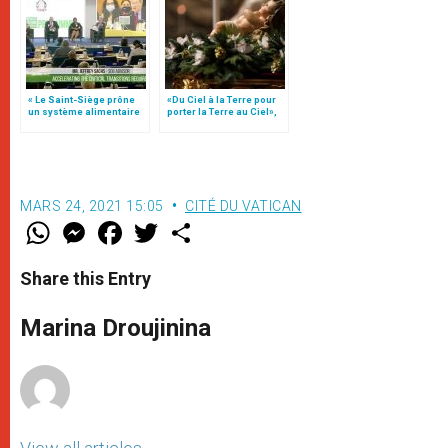
« Le Saint-Siège prône
«Du Ciel à la Terre pour
un système alimentaire
porter la Terre au Ciel»,
inclusif », explique sr
par Mgr Francesco Follo
Smerilli
MARS 24, 2021 15:05
CITÉ DU VATICAN
W
M
F
T
S
h
e
a
w
h
a
s
c
i
a
t
s
e
t
r
Share this Entry
s
e
b
t
e
A
n
o
e
p
g
o
r
Marina Droujinina
p
e
k
r