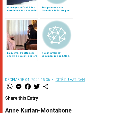
«L’évêque et l’unité des
Programme de la
chrétiens»: texte complet
Semaine de Prière pour
du C.P. pour la promotion
l'Unité des Chrétiens
de l’unité
2003
La guerre, c’est faire le
« Le mouvement
choix « de Caïn », déplore
œcuménique au XXIe s.
le pape François
», par le card. Kasper
DÉCEMBRE 04, 2020 15:36
CITÉ DU VATICAN
W
M
F
T
S
h
e
a
w
h
a
s
c
i
a
t
s
e
t
r
Share this Entry
s
e
b
t
e
A
n
o
e
p
g
o
r
Anne Kurian-Montabone
p
e
k