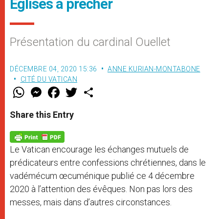
Eglises à prêcher
Présentation du cardinal Ouellet
DÉCEMBRE 04, 2020 15:36
ANNE KURIAN-MONTABONE
CITÉ DU VATICAN
W
M
F
T
S
h
e
a
w
h
a
s
c
i
a
t
s
e
t
r
Share this Entry
s
e
b
t
e
A
n
o
e
p
g
o
r
p
e
k
Le Vatican encourage les échanges mutuels de
r
prédicateurs entre confessions chrétiennes, dans le
vadémécum œcuménique publié ce 4 décembre
2020 à l’attention des évêques. Non pas lors des
messes, mais dans d’autres circonstances.