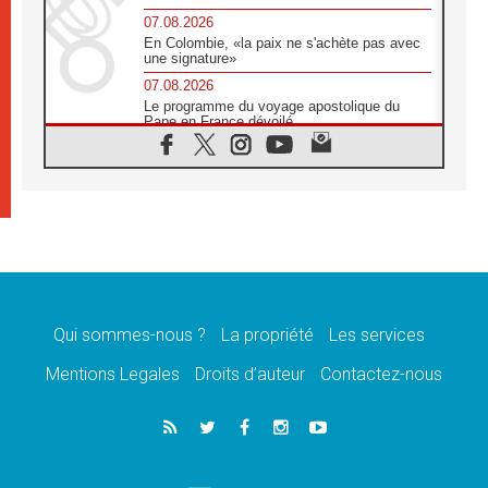
07.08.2026
En Colombie, «la paix ne s'achète pas avec
une signature»
07.08.2026
Le programme du voyage apostolique du
Pape en France dévoilé
07.08.2026
1ère Conférence continentale sur l'éducation
catholique en Afrique
07.08.2026
Un logo symbolique pour la venue du Pape
en France
07.08.2026
Cardinal Rossi: «La venue du Pape Léon en
Argentine est un hommage à François»
Qui sommes-nous ?
La propriété
Les services
07.08.2026
Hiroshima et Nagasaki, 81 ans après,
Mentions Legales
Droits d’auteur
Contactez-nous
lancement des «dix jours de prière pour la
paix»
06.08.2026
Préparatifs des JMJ 2027 à Séoul: «c'est
passionnant et l'impatience est immense!»
06.08.2026