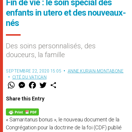
Fin de vie : le soin spécial des
enfants in utero et des nouveaux-
nés
Des soins personnalisés, des
douceurs, la famille
SEPTEMBRE 22, 2020 15:05
ANNE KURIAN-MONTABONE
CITÉ DU VATICAN
W
M
F
T
S
h
e
a
w
h
a
s
c
i
a
t
s
e
t
r
Share this Entry
s
e
b
t
e
A
n
o
e
p
g
o
r
p
e
k
« Samaritanus bonus », le nouveau document de la
r
Congrégation pour la doctrine de la foi (CDF) publié