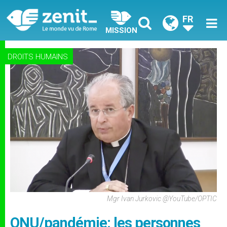
FR
MISSION
DROITS HUMAINS
Mgr Ivan Jurkovic @YouTube/OPTIC
ONU/pandémie: les personnes