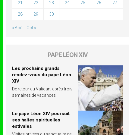
21
22
23
24
25
26
27
28
29
30
« Août
Oct »
PAPE LÉON XIV
Les prochains grands
rendez-vous du pape Léon
XIV
De retour au Vatican, après trois
semaines de vacances
Le pape Léon XIV poursuit
ses haltes spirituelles
estivales
Visites privées du sanctuaire de