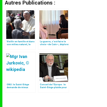
Autres Publications :
Vieillir en famille et dans
La guerre, c’est faire le
son milieu naturel, le
choix « de Caïn », déplore
plaidoyer du Vatican
le pape François
ONU: le Saint-Siège
Conseil de l'Europe : le
demande de mieux
Saint-Siège plaide pour
protéger les droits des
"une affirmation ferme du
personnes âgées
droit à la liberté
religieuse"