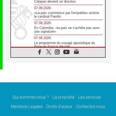
Calapan devient un diocèse
07.08.2026
«La paix commence par l'empathie» estime
le cardinal Parolin
07.08.2026
En Colombie, «la paix ne s'achète pas avec
une signature»
07.08.2026
Le programme du voyage apostolique du
Pape en France dévoilé
07.08.2026
1ère Conférence continentale sur l'éducation
catholique en Afrique
07.08.2026
Un logo symbolique pour la venue du Pape
en France
07.08.2026
Cardinal Rossi: «La venue du Pape Léon en
Argentine est un hommage à François»
Qui sommes-nous ?
La propriété
Les services
07.08.2026
Hiroshima et Nagasaki, 81 ans après,
Mentions Legales
Droits d’auteur
Contactez-nous
lancement des «dix jours de prière pour la
paix»