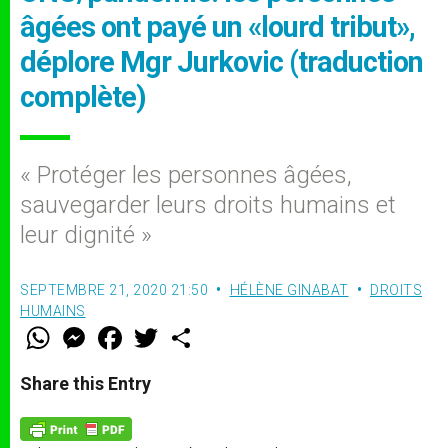
âgées ont payé un «lourd tribut»,
déplore Mgr Jurkovic (traduction
complète)
« Protéger les personnes âgées,
sauvegarder leurs droits humains et
leur dignité »
SEPTEMBRE 21, 2020 21:50
HÉLÈNE GINABAT
DROITS
HUMAINS
W
M
F
T
S
h
e
a
w
h
a
s
c
i
a
t
s
e
t
r
Share this Entry
s
e
b
t
e
A
n
o
e
p
g
o
r
p
e
k