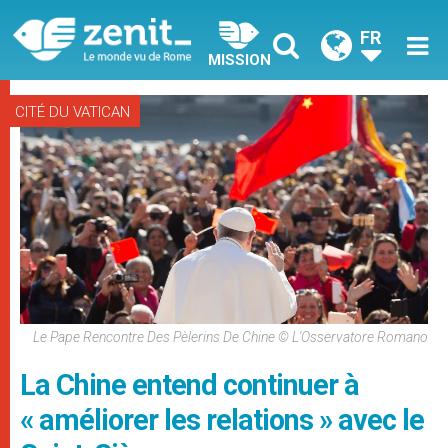
FR
MISSION
CITÉ DU VATICAN
Le Pape Rencontre Des Pèlerins De Chine © L'Osservatore Romano
La Chine entend continuer à
« améliorer les relations » avec le