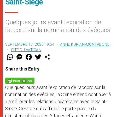
Saint-Siège
Quelques jours avant l’expiration de
l’accord sur la nomination des évêques
SEPTEMBRE 17, 2020 19:54
ANNE KURIAN-MONTABONE
CITÉ DU VATICAN
W
M
F
T
S
h
e
a
w
h
a
s
c
i
a
t
s
e
t
r
Share this Entry
s
e
b
t
e
A
n
o
e
p
g
o
r
p
e
k
Quelques jours avant l’expiration de l’accord sur la
r
nomination des évêques, la Chine entend continuer à
« améliorer les relations » bilatérales avec le Saint-
Siège. C’est ce qu’a affirmé le porte-parole du
ministère chinois des Affaires étrangères Wang