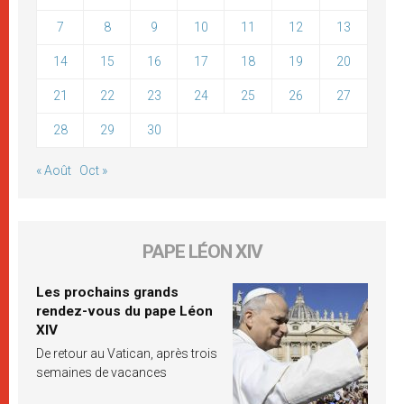
7
8
9
10
11
12
13
14
15
16
17
18
19
20
21
22
23
24
25
26
27
28
29
30
« Août
Oct »
PAPE LÉON XIV
Les prochains grands
rendez-vous du pape Léon
XIV
De retour au Vatican, après trois
semaines de vacances