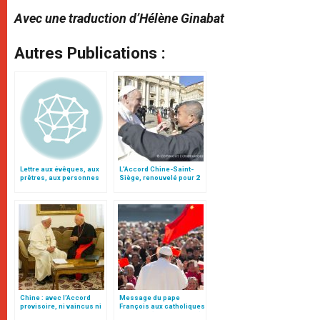
Avec une traduction d’Hélène Ginabat
Autres Publications :
Lettre aux évêques, aux
L’Accord Chine-Saint-
prêtres, aux personnes
Siège, renouvelé pour 2
consacrées et aux
ans: un point de départ
fidèles de l'Église
(traduction complète)
catholique en Chine
Chine : avec l’Accord
Message du pape
provisoire, ni vaincus ni
François aux catholiques
vainqueurs, par le card.
de Chine (texte complet)