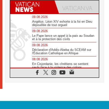
09.08.2026
Angélus: Léon XIV exhorte à la foi en Dieu
dépouillée de tout orgueil
09.08.2026
Le Pape lance un appel à la paix au Soudan
et à la protection des civils
09.08.2026
Déclaration d'Addis-Abeba du SCEAM sur
l'Éducation Catholique en Afrique
08.08.2026
En Cisjordanie, les chrétiens se sentent
seuls face à la violence des colons
08.08.2026
Léon XIV au sanctuaire de Notre Dame du
Bon Conseil à Genazzano en septembre
08.08.2026
Léon XIV: Sainte Agathe aide à contempler
la victoire de l'amour sur la mort
08.08.2026
«Relancer l'empathie», le projet Triennal d'art