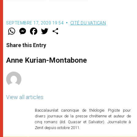
Filoni
SEPTEMBRE 17, 2020 19:54
CITÉ DU VATICAN
W
M
F
T
S
h
e
a
w
h
a
s
c
i
a
t
s
e
t
r
Share this Entry
s
e
b
t
e
A
n
o
e
p
g
o
r
Anne Kurian-Montabone
p
e
k
r
View all articles
Baccalauréat canonique de théologie. Pigiste pour
divers journaux de la presse chrétienne et auteur de
cinq romans (éd. Quasar et Salvator). Journaliste à
Zenit depuis octobre 2011.