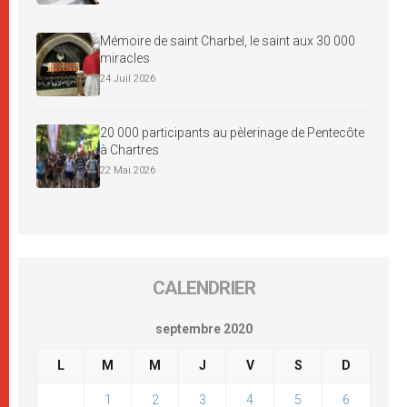
Mémoire de saint Charbel, le saint aux 30 000
miracles
24 Juil 2026
20 000 participants au pèlerinage de Pentecôte
à Chartres
22 Mai 2026
CALENDRIER
septembre 2020
L
M
M
J
V
S
D
1
2
3
4
5
6