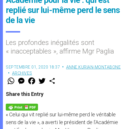
replié sur lui-même perd le sens
de la vie
Les profondes inégalités sont
« inacceptables », affirme Mgr Paglia
SEPTEMBRE 01, 2020 18:37
ANNE KURIAN-MONTABONE
ARCHIVES
W
M
F
T
S
h
e
a
w
h
a
s
c
i
a
t
s
e
t
r
Share this Entry
s
e
b
t
e
A
n
o
e
p
g
o
r
p
e
k
« Celui qui vit replié sur lui-même perd le véritable
r
sens de la vie », a averti le président de l’Académie