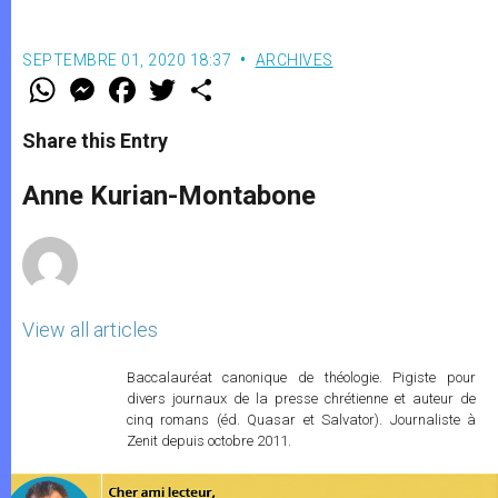
SEPTEMBRE 01, 2020 18:37
ARCHIVES
W
M
F
T
S
h
e
a
w
h
a
s
c
i
a
t
s
e
t
r
Share this Entry
s
e
b
t
e
A
n
o
e
p
g
o
r
Anne Kurian-Montabone
p
e
k
r
View all articles
Baccalauréat canonique de théologie. Pigiste pour
divers journaux de la presse chrétienne et auteur de
cinq romans (éd. Quasar et Salvator). Journaliste à
Zenit depuis octobre 2011.