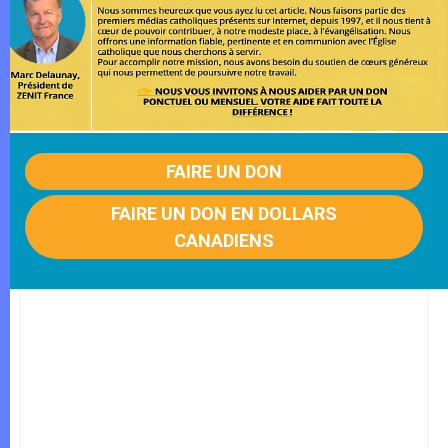
FAIRE UN DON
FAIRE UN DON EN DOLLARS
CANADIENS