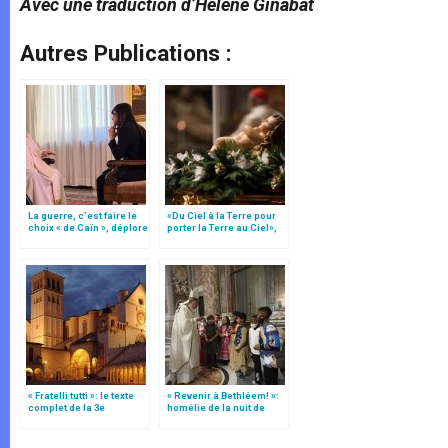
Avec une traduction d’Hélène Ginabat
Autres Publications :
La guerre, c’est faire le
«Du Ciel à la Terre pour
choix « de Caïn », déplore
porter la Terre au Ciel»,
le pape François
par Mgr Francesco Follo
« Fratelli tutti »: le texte
« Revenir à Bethléem! »:
complet de la 3e
homélie de la nuit de
encyclique du pape
Noël (texte complet)
François