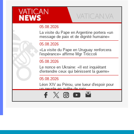
05.08.2026
La visite du Pape en Argentine portera «un
message de paix et de dignité humaine»
05.08.2026
«La visite du Pape en Uruguay renforcera
l'espérance» affirme Mgr Tróccoli
05.08.2026
Le nonce en Ukraine: «Il est inquiétant
d'entendre ceux qui bénissent la guerre»
05.08.2026
Léon XIV au Pérou, une lueur d'espoir pour
un peuple en quête de paix
05.08.2026
SCEAM: L'Église en Afrique vers
l'Assemblée ecclésiale de 2028 depuis
Addis-Abeba
05.08.2026
Le Pape exprime ses condoléances suite au
décès du cardinal Júlio Langa