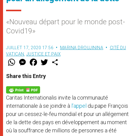
«Nouveau départ pour le monde post-
Covid19»
JUILLET 17, 2020 17:56
MARINA DROUJININA
CITÉ DU
VATICAN
,
JUSTICE ET PAIX
W
M
F
T
S
h
e
a
w
h
a
s
c
i
a
t
s
e
t
r
Share this Entry
s
e
b
t
e
A
n
o
e
p
g
o
r
p
e
k
Caritas Internationalis invite la communauté
r
internationale à se joindre à
l’appel
du pape François
pour un cessez-le-feu mondial et pour un allégement
de la dette des pays en développement au moment
où la souffrance de millions de personnes a été