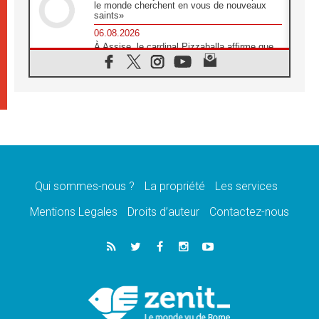
le monde cherchent en vous de nouveaux
saints»
06.08.2026
À Assise, le cardinal Pizzaballa affirme que
«les chrétiens veulent la paix»
06.08.2026
Au Mexique, le cardinal Parolin invite à être
aux côtés des marginalisées
06.08.2026
À Assise, le Pape invite les jeunes à
«construire la civilisation de l'amour»
05.08.2026
La visite du Pape en Argentine portera «un
message de paix et de dignité humaine»
Qui sommes-nous ?
La propriété
Les services
05.08.2026
Mentions Legales
Droits d’auteur
Contactez-nous
«La visite du Pape en Uruguay renforcera
l'espérance» affirme Mgr Tróccoli
05.08.2026
Le nonce en Ukraine: «Il est inquiétant
d'entendre ceux qui bénissent la guerre»
05.08.2026
Léon XIV au Pérou, une lueur d'espoir pour
un peuple en quête de paix