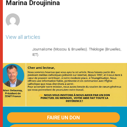
p
g
o
r
Marina Droujinina
p
e
k
r
View all articles
Journalisme (Moscou & Bruxelles). Théologie (Bruxelles,
IET).
FAIRE UN DON