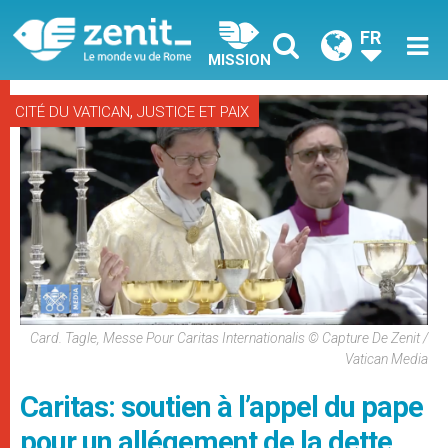
FR
MISSION
,
CITÉ DU VATICAN
JUSTICE ET PAIX
Card. Tagle, Messe Pour Caritas Internationalis © Capture De Zenit /
Vatican Media
Caritas: soutien à l’appel du pape
pour un allégement de la dette