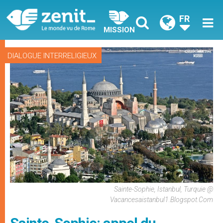
FR
MISSION
DIALOGUE INTERRELIGIEUX
Sainte-Sophie, Istanbul, Turquie @
Vacancesaistanbul1.blogspot.com