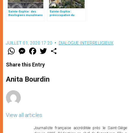
Sainte-Sophie : des
Sainte-Sophie :
théologiens musulmans
préoccupation du
contestent la décision
patriarche Cyrille
JUILLET 01, 2020 17:20
DIALOGUE INTERRELIGIEUX
W
M
F
T
S
h
e
a
w
h
a
s
c
i
a
t
s
e
t
r
Share this Entry
s
e
b
t
e
A
n
o
e
p
g
o
r
Anita Bourdin
p
e
k
r
View all articles
Journaliste française accréditée près le Saint-Siège