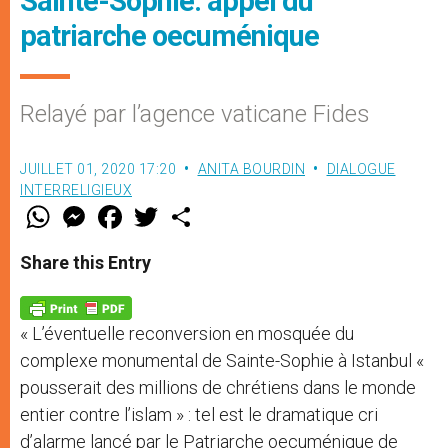
Sainte-Sophie: appel du
patriarche oecuménique
Relayé par l’agence vaticane Fides
JUILLET 01, 2020 17:20
ANITA BOURDIN
DIALOGUE
INTERRELIGIEUX
W
M
F
T
S
h
e
a
w
h
a
s
c
i
a
t
s
e
t
r
Share this Entry
s
e
b
t
e
A
n
o
e
p
g
o
r
p
e
k
« L’éventuelle reconversion en mosquée du
r
complexe monumental de Sainte-Sophie à Istanbul «
pousserait des millions de chrétiens dans le monde
entier contre l’islam » : tel est le dramatique cri
d’alarme lancé par le Patriarche oecuménique de