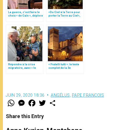
La guerre, c’est faire le
«Du Ciel à la Terre pour
choix « de Caïn », déplore
porter la Terre au Ciel»,
le pape François
par Mgr Francesco Follo
Répondre à la crise
« Fratelli tutti »: le texte
migratoire, avec « le
complet de la 3e
style de l’humanité »!
encyclique du pape
(texte complet)
François
JUIN 29, 2020 18:36
ANGÉLUS
,
PAPE FRANÇOIS
W
M
F
T
S
h
e
a
w
h
a
s
c
i
a
t
s
e
t
r
Share this Entry
s
e
b
t
e
A
n
o
e
p
g
o
r