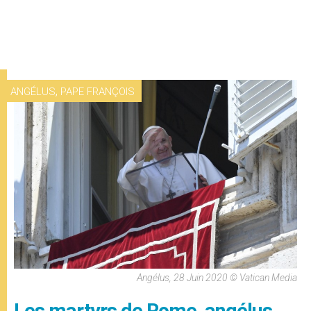
,
ANGÉLUS
PAPE FRANÇOIS
Angélus, 28 Juin 2020 © Vatican Media
Les martyrs de Rome, angélus