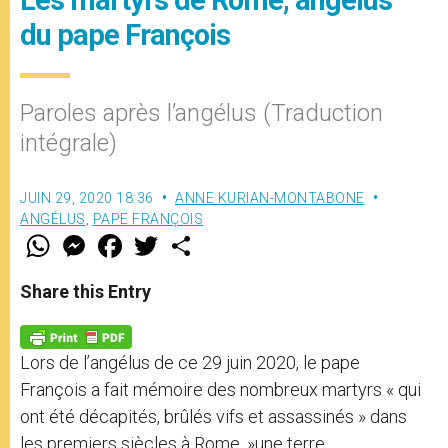
du pape François
Paroles après l’angélus (Traduction
intégrale)
JUIN 29, 2020 18:36
ANNE KURIAN-MONTABONE
ANGÉLUS
,
PAPE FRANÇOIS
W
M
F
T
S
h
e
a
w
h
a
s
c
i
a
t
s
e
t
r
Share this Entry
s
e
b
t
e
A
n
o
e
p
g
o
r
p
e
k
Lors de l’angélus de ce 29 juin 2020, le pape
r
François a fait mémoire des nombreux martyrs « qui
ont été décapités, brûlés vifs et assassinés » dans
les premiers siècles à Rome, »une terre