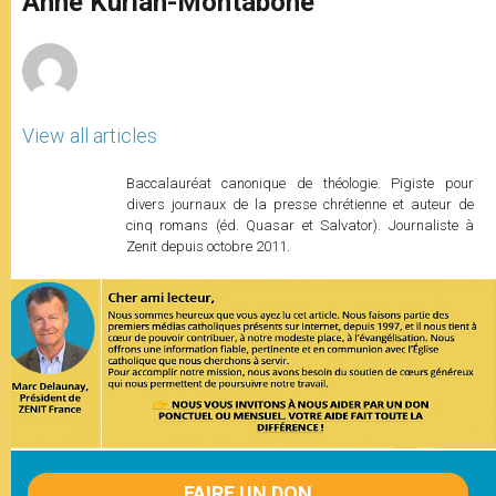
Anne Kurian-Montabone
p
e
k
r
View all articles
Baccalauréat canonique de théologie. Pigiste pour
divers journaux de la presse chrétienne et auteur de
cinq romans (éd. Quasar et Salvator). Journaliste à
Zenit depuis octobre 2011.
FAIRE UN DON