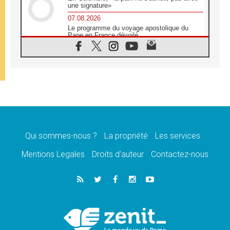
une signature»
07.08.2026
Le programme du voyage apostolique du
Pape en France dévoilé
07.08.2026
1ère Conférence continentale sur l'éducation
catholique en Afrique
07.08.2026
Un logo symbolique pour la venue du Pape
en France
07.08.2026
Cardinal Rossi: «La venue du Pape Léon en
Argentine est un hommage à François»
Qui sommes-nous ?
La propriété
Les services
07.08.2026
Hiroshima et Nagasaki, 81 ans après,
Mentions Legales
Droits d’auteur
Contactez-nous
lancement des «dix jours de prière pour la
paix»
06.08.2026
Préparatifs des JMJ 2027 à Séoul: «c'est
passionnant et l'impatience est immense!»
06.08.2026
Chrétiens et confucéens: respect et sagesse
pour relever les «défis urgents»