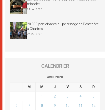
miracles
24 Juil 2026
20 000 participants au pèlerinage de Pentecôte
à Chartres
22 Mai 2026
CALENDRIER
avril 2020
L
M
M
J
V
S
D
1
2
3
4
5
6
7
8
9
10
11
12