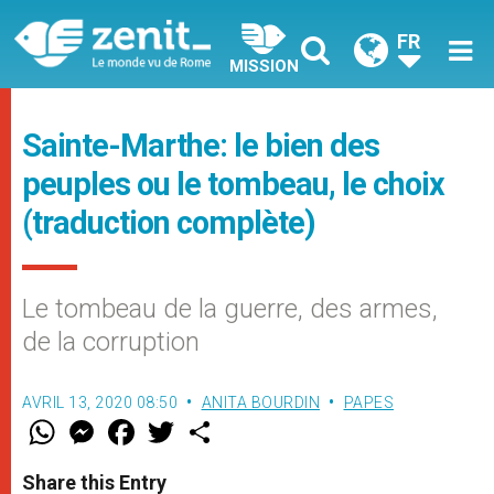
FR
MISSION
Sainte-Marthe: le bien des
peuples ou le tombeau, le choix
(traduction complète)
Le tombeau de la guerre, des armes,
de la corruption
AVRIL 13, 2020 08:50
ANITA BOURDIN
PAPES
W
M
F
T
S
h
e
a
w
h
a
s
c
i
a
t
s
e
t
r
Share this Entry
s
e
b
t
e