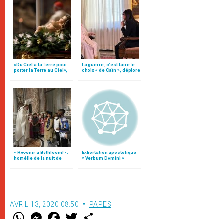
«Du Ciel à la Terre pour
La guerre, c’est faire le
porter la Terre au Ciel»,
choix « de Caïn », déplore
par Mgr Francesco Follo
le pape François
« Revenir à Bethléem! »:
Exhortation apostolique
homélie de la nuit de
« Verbum Domini »
Noël (texte complet)
AVRIL 13, 2020 08:50
PAPES
W
M
F
T
S