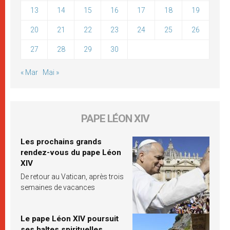
13
14
15
16
17
18
19
20
21
22
23
24
25
26
27
28
29
30
« Mar
Mai »
PAPE LÉON XIV
Les prochains grands
rendez-vous du pape Léon
XIV
De retour au Vatican, après trois
semaines de vacances
Le pape Léon XIV poursuit
ses haltes spirituelles