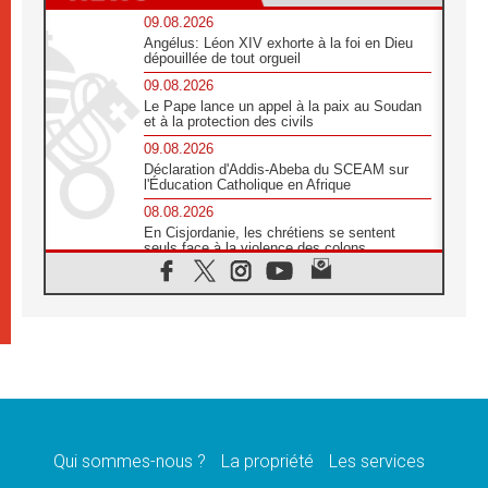
09.08.2026
Angélus: Léon XIV exhorte à la foi en Dieu
dépouillée de tout orgueil
09.08.2026
Le Pape lance un appel à la paix au Soudan
et à la protection des civils
09.08.2026
Déclaration d'Addis-Abeba du SCEAM sur
l'Éducation Catholique en Afrique
08.08.2026
En Cisjordanie, les chrétiens se sentent
seuls face à la violence des colons
08.08.2026
Léon XIV au sanctuaire de Notre Dame du
Bon Conseil à Genazzano en septembre
08.08.2026
Léon XIV: Sainte Agathe aide à contempler
la victoire de l'amour sur la mort
08.08.2026
«Relancer l'empathie», le projet Triennal d'art
des Universités catholiques
Qui sommes-nous ?
La propriété
Les services
08.08.2026
Signis 2026, donner la parole aux religieuses