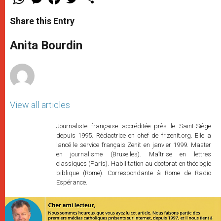
h
e
a
w
h
a
s
c
i
a
t
s
e
t
r
Share this Entry
s
e
b
t
e
A
n
o
e
p
g
o
r
Anita Bourdin
p
e
k
r
View all articles
Journaliste française accréditée près le Saint-Siège
depuis 1995. Rédactrice en chef de fr.zenit.org. Elle a
lancé le service français Zenit en janvier 1999. Master
en journalisme (Bruxelles). Maîtrise en lettres
classiques (Paris). Habilitation au doctorat en théologie
biblique (Rome). Correspondante à Rome de Radio
Espérance.