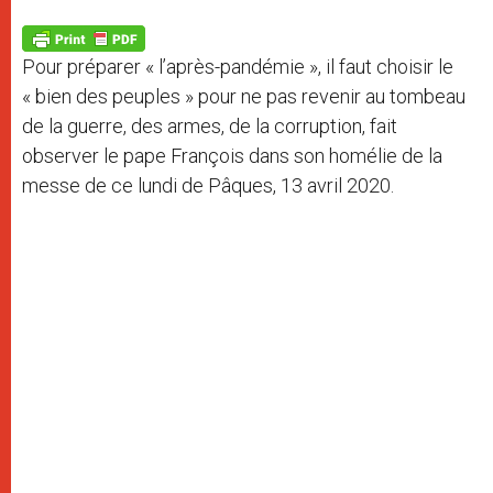
A
n
o
e
p
g
o
r
p
e
k
Pour préparer « l’après-pandémie », il faut choisir le
r
« bien des peuples » pour ne pas revenir au tombeau
de la guerre, des armes, de la corruption, fait
observer le pape François dans son homélie de la
messe de ce lundi de Pâques, 13 avril 2020.