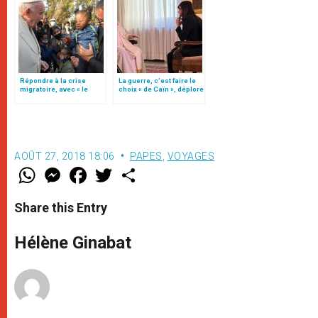
Répondre à la crise
La guerre, c’est faire le
migratoire, avec « le
choix « de Caïn », déplore
style de l’humanité »!
le pape François
(texte complet)
AOÛT 27, 2018 18:06
PAPES
,
VOYAGES
W
M
F
T
S
h
e
a
w
h
a
s
c
i
a
t
s
e
t
r
Share this Entry
s
e
b
t
e
A
n
o
e
p
g
o
r
Hélène Ginabat
p
e
k
r