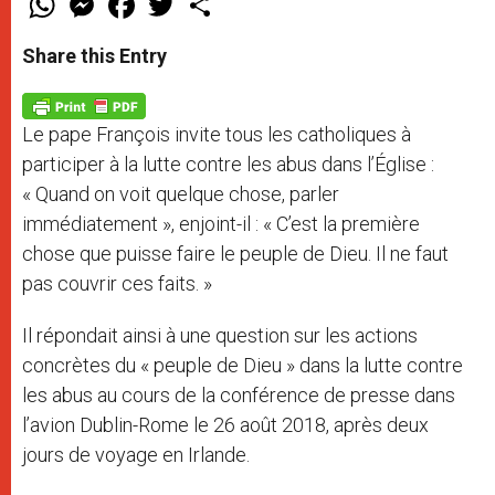
h
e
a
w
h
a
s
c
i
a
t
s
e
t
r
Share this Entry
s
e
b
t
e
A
n
o
e
p
g
o
r
p
e
k
Le pape François invite tous les catholiques à
r
participer à la lutte contre les abus dans l’Église :
« Quand on voit quelque chose, parler
immédiatement », enjoint-il : « C’est la première
chose que puisse faire le peuple de Dieu. Il ne faut
pas couvrir ces faits. »
Il répondait ainsi à une question sur les actions
concrètes du « peuple de Dieu » dans la lutte contre
les abus au cours de la conférence de presse dans
l’avion Dublin-Rome le 26 août 2018, après deux
jours de voyage en Irlande.