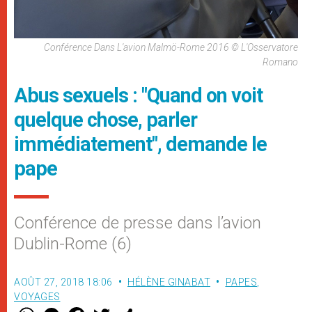
Conférence Dans L'avion Malmö-Rome 2016 © L'Osservatore
Romano
Abus sexuels : "Quand on voit
quelque chose, parler
immédiatement", demande le
pape
Conférence de presse dans l’avion
Dublin-Rome (6)
AOÛT 27, 2018 18:06
HÉLÈNE GINABAT
PAPES
,
VOYAGES
W
M
F
T
S