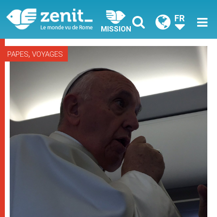
FR
MISSION
,
PAPES
VOYAGES