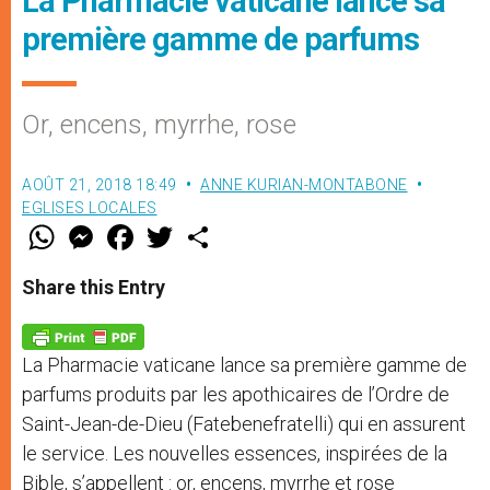
La Pharmacie vaticane lance sa
première gamme de parfums
Or, encens, myrrhe, rose
AOÛT 21, 2018 18:49
ANNE KURIAN-MONTABONE
EGLISES LOCALES
W
M
F
T
S
h
e
a
w
h
a
s
c
i
a
t
s
e
t
r
Share this Entry
s
e
b
t
e
A
n
o
e
p
g
o
r
p
e
k
La Pharmacie vaticane lance sa première gamme de
r
parfums produits par les apothicaires de l’Ordre de
Saint-Jean-de-Dieu (Fatebenefratelli) qui en assurent
le service. Les nouvelles essences, inspirées de la
Bible, s’appellent : or, encens, myrrhe et rose