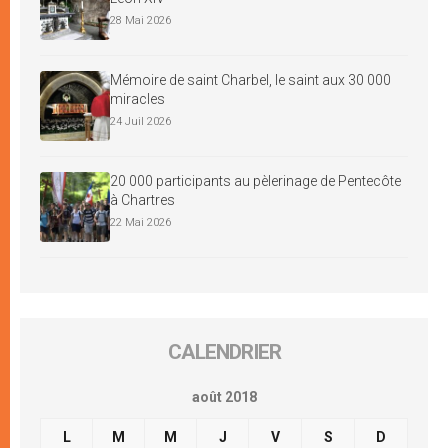
28 Mai 2026
Mémoire de saint Charbel, le saint aux 30 000
miracles
24 Juil 2026
20 000 participants au pèlerinage de Pentecôte
à Chartres
22 Mai 2026
CALENDRIER
août 2018
L
M
M
J
V
S
D