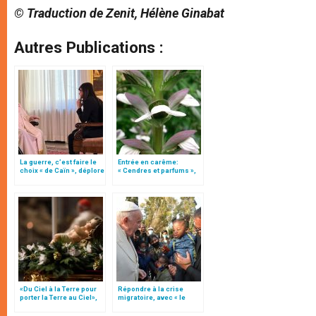
© Traduction de Zenit, Hélène Ginabat
Autres Publications :
La guerre, c’est faire le
Entrée en carême:
choix « de Caïn », déplore
« Cendres et parfums »,
le pape François
par Ysabel de Andia
«Du Ciel à la Terre pour
Répondre à la crise
porter la Terre au Ciel»,
migratoire, avec « le
par Mgr Francesco Follo
style de l’humanité »!
(texte complet)