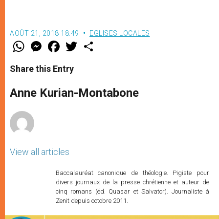
AOÛT 21, 2018 18:49
EGLISES LOCALES
W
M
F
T
S
h
e
a
w
h
a
s
c
i
a
t
s
e
t
r
Share this Entry
s
e
b
t
e
A
n
o
e
p
g
o
r
Anne Kurian-Montabone
p
e
k
r
View all articles
Baccalauréat canonique de théologie. Pigiste pour
divers journaux de la presse chrétienne et auteur de
cinq romans (éd. Quasar et Salvator). Journaliste à
Zenit depuis octobre 2011.