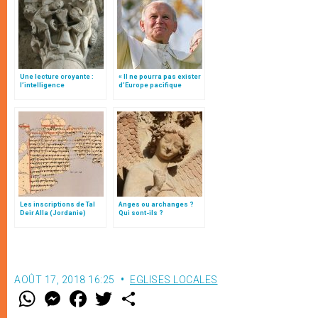
Une lecture croyante :
« Il ne pourra pas exister
l’intelligence
d’Europe pacifique
typologique des deux
sans… »: l’Ukraine, dans
Testaments
la vision de Jean-Paul II
Les inscriptions de Tal
Anges ou archanges ?
Deir Alla (Jordanie)
Qui sont-ils ?
AOÛT 17, 2018 16:25
EGLISES LOCALES
W
M
F
T
S
h
e
a
w
h
a
s
c
i
a