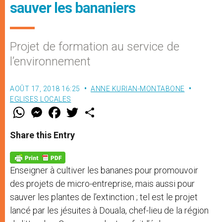
sauver les bananiers
Projet de formation au service de
l’environnement
AOÛT 17, 2018 16:25
ANNE KURIAN-MONTABONE
EGLISES LOCALES
W
M
F
T
S
h
e
a
w
h
a
s
c
i
a
t
s
e
t
r
Share this Entry
s
e
b
t
e
A
n
o
e
p
g
o
r
p
e
k
Enseigner à cultiver les bananes pour promouvoir
r
des projets de micro-entreprise, mais aussi pour
sauver les plantes de l’extinction ; tel est le projet
lancé par les jésuites à Douala, chef-lieu de la région