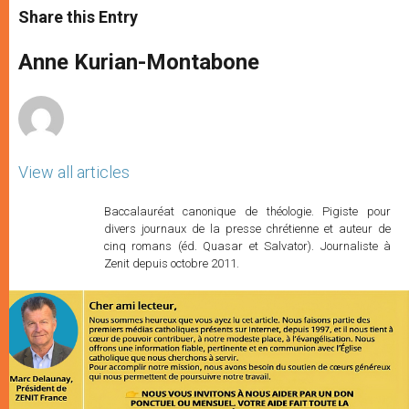
t
s
e
t
r
Share this Entry
s
e
b
t
e
A
n
o
e
p
g
o
r
Anne Kurian-Montabone
p
e
k
r
View all articles
Baccalauréat canonique de théologie. Pigiste pour
divers journaux de la presse chrétienne et auteur de
cinq romans (éd. Quasar et Salvator). Journaliste à
Zenit depuis octobre 2011.