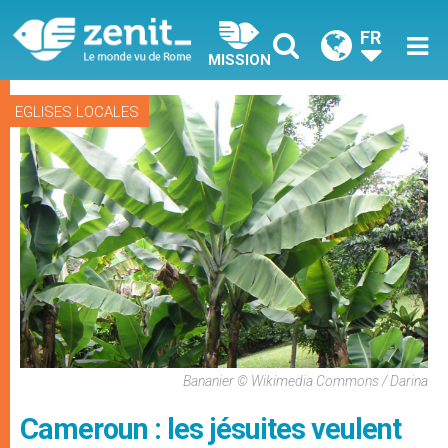
FR
MISSION
EGLISES LOCALES
Bananier © Wikimedia Commons / Darina
Cameroun : les jésuites veulent