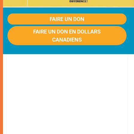
FAIRE UN DON
FAIRE UN DON EN DOLLARS
CANADIENS