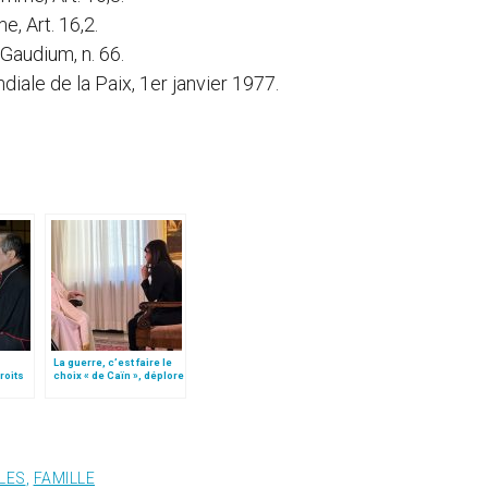
e, Art. 16,2.
Gaudium, n. 66.
ale de la Paix, 1er janvier 1977.
La guerre, c’est faire le
roits
choix « de Caïn », déplore
gr
le pape François
LES
,
FAMILLE