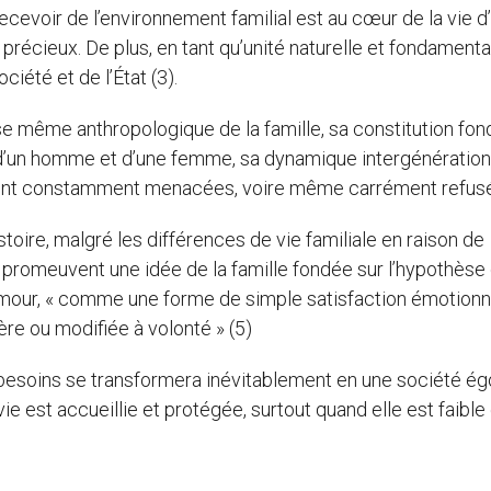
evoir de l’environnement familial est au cœur de la vie d
 précieux. De plus, en tant qu’unité naturelle et fondament
ociété et de l’État (3).
e même anthropologique de la famille, sa constitution fo
) d’un homme et d’une femme, sa dynamique intergénération
vie, sont constamment menacées, voire même carrément refus
toire, malgré les différences de vie familiale en raison de
 promeuvent une idée de la famille fondée sur l’hypothèse 
’amour, « comme une forme de simple satisfaction émotionn
ère ou modifiée à volonté » (5)
besoins se transformera inévitablement en une société égo
ie est accueillie et protégée, surtout quand elle est faible 