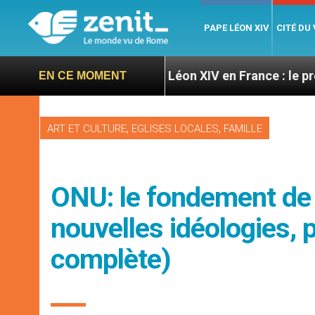
PAPE LÉON XIV
CITÉ DU
igratoires
Léon XIV en France : le programme dét
EN CE MOMENT
,
,
ART ET CULTURE
EGLISES LOCALES
FAMILLE
ONU: le fondement de 
nouvelles idéologies, 
complète)