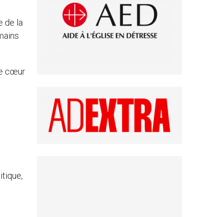
 de la
umains
 le cœur
itique,