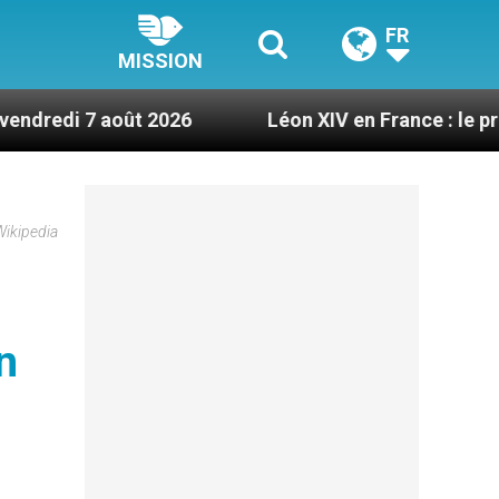
FR
MISSION
 août 2026
Léon XIV en France : le programme dé
Wikipedia
n