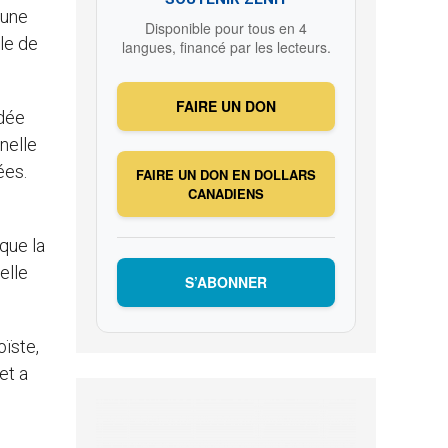
’une
Disponible pour tous en 4
ale de
langues, financé par les lecteurs.
FAIRE UN DON
ndée
nelle
ées.
FAIRE UN DON EN DOLLARS
CANADIENS
que la
elle
S’ABONNER
ïste,
et a