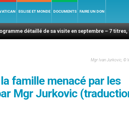
 VATICAN
EGLISE ET MONDE
DOCUMENTS
FAIRE UN DON
aillé de sa visite en septembre – 7 titres, vendredi 7
Mgr Ivan Jurkovic, © 
la famille menacé par les
par Mgr Jurkovic (traductio