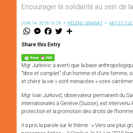
Encourager la solidarité au sein de la
JUIN 14, 2018 16:29
HÉLÈNE GINABAT
ART ET CU
W
M
F
T
S
h
e
a
w
h
a
s
c
i
a
t
s
e
t
r
Share this Entry
s
e
b
t
e
A
n
o
e
p
g
o
r
p
e
k
Mgr Jurkovic a averti que la base anthropologique
r
“libre et complet” d’un homme et d’une femme, sa 
et chérir la vie » sont menacées « voire carrémen
Mgr Ivan Jurkovič, observateur permanent du Sai
internationales à Genève (Suisse), est intervenu lo
protection et la promotion des droits de l’homm
Il a pris la parole sur le thème : « Vers une plus