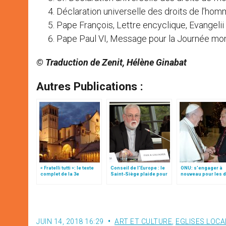
Déclaration universelle des droits de l’homm
Pape François, Lettre encyclique, Evangelii 
Pape Paul VI, Message pour la Journée mondi
© Traduction de Zenit, Hélène Ginabat
Autres Publications :
« Fratelli tutti »: le texte
Conseil de l'Europe : le
ONU: s'engager à
complet de la 3e
Saint-Siège plaide pour
nouveau pour les d
encyclique du pape
"une affirmation ferme du
de l’homme, par M
François
droit à la liberté
Auza (traduction
religieuse"
complète)
JUIN 14, 2018 16:29
ART ET CULTURE
,
EGLISES LOCA