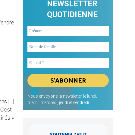
NEWSLETTER
QUOTIDIENNE
éfendre
Nous envoyons la newsletter le lundi,
ons […]
mardi, mercredi, jeudi et vendredi
 C’est
aînés »
SOUTENIR ZENIT