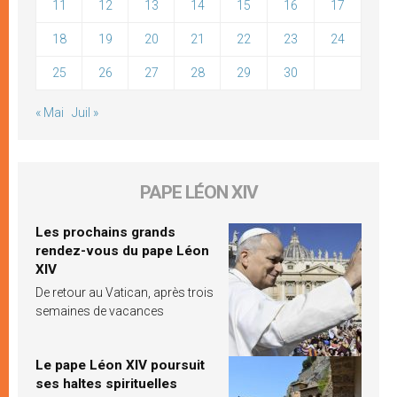
11
12
13
14
15
16
17
18
19
20
21
22
23
24
25
26
27
28
29
30
« Mai
Juil »
PAPE LÉON XIV
Les prochains grands
rendez-vous du pape Léon
XIV
De retour au Vatican, après trois
semaines de vacances
Le pape Léon XIV poursuit
ses haltes spirituelles