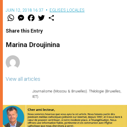
JUIN 12, 2018 16:37
EGLISES LOCALES
W
M
F
T
S
h
e
a
w
h
a
s
c
i
a
t
s
e
t
r
Share this Entry
s
e
b
t
e
A
n
o
e
p
g
o
r
Marina Droujinina
p
e
k
r
View all articles
Journalisme (Moscou & Bruxelles). Théologie (Bruxelles,
IET).