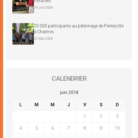
miracles
24 Juil 2026
20 000 participants au pèlerinage de Pentecôte
à Chartres
22 Mai 2026
CALENDRIER
juin 2018
L
M
M
J
V
S
D
1
2
3
4
5
6
7
8
9
10