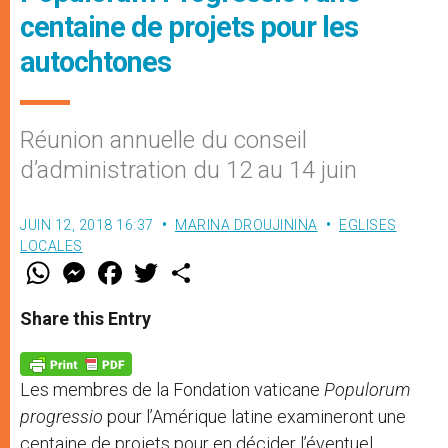
centaine de projets pour les
autochtones
Réunion annuelle du conseil
d’administration du 12 au 14 juin
JUIN 12, 2018 16:37
MARINA DROUJININA
EGLISES
LOCALES
W
M
F
T
S
h
e
a
w
h
a
s
c
i
a
t
s
e
t
r
Share this Entry
s
e
b
t
e
A
n
o
e
p
g
o
r
p
e
k
Les membres de la Fondation vaticane
Populorum
r
progressio
pour l’Amérique latine examineront une
centaine de projets pour en décider l’éventuel