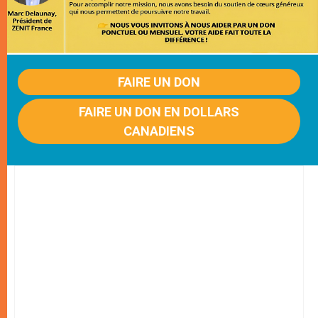
FAIRE UN DON
FAIRE UN DON EN DOLLARS
CANADIENS