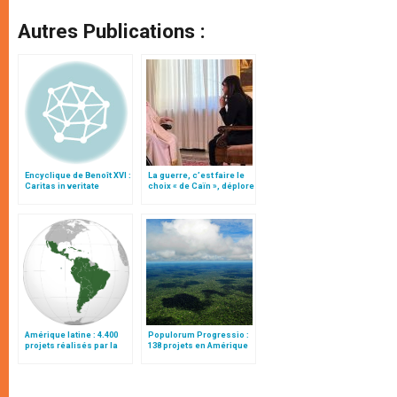
Autres Publications :
Encyclique de Benoît XVI :
La guerre, c’est faire le
Caritas in veritate
choix « de Caïn », déplore
le pape François
Amérique latine : 4.400
Populorum Progressio :
projets réalisés par la
138 projets en Amérique
fondation Populorum
latine et aux Caraïbes
Progressio