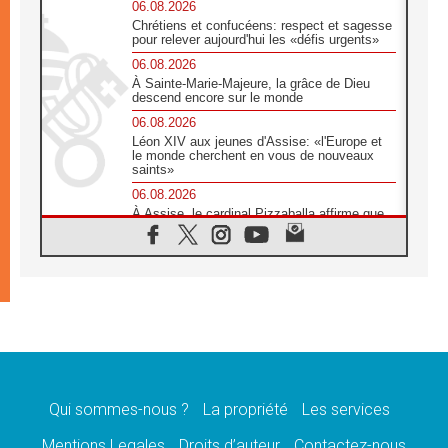
06.08.2026
Chrétiens et confucéens: respect et sagesse
pour relever aujourd'hui les «défis urgents»
06.08.2026
À Sainte-Marie-Majeure, la grâce de Dieu
descend encore sur le monde
06.08.2026
Léon XIV aux jeunes d'Assise: «l'Europe et
le monde cherchent en vous de nouveaux
saints»
06.08.2026
À Assise, le cardinal Pizzaballa affirme que
«les chrétiens veulent la paix»
06.08.2026
Au Mexique, le cardinal Parolin invite à être
aux côtés des marginalisées
06.08.2026
À Assise, le Pape invite les jeunes à
«construire la civilisation de l'amour»
05.08.2026
La visite du Pape en Argentine portera «un
message de paix et de dignité humaine»
Qui sommes-nous ?
La propriété
Les services
05.08.2026
Mentions Legales
Droits d’auteur
Contactez-nous
«La visite du Pape en Uruguay renforcera