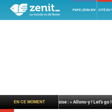
PAPE LÉON XIV
CITÉ DU
 du pape à Assise : « Allons-y ! Let’s go ! »
Nica
EN CE MOMENT