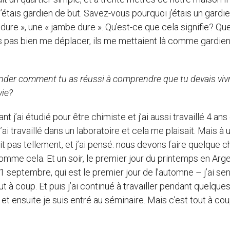
J’étais gardien de but. Savez-vous pourquoi j’étais un gardi
 dure », une « jambe dure ». Qu’est-ce que cela signifie? Que
is pas bien me déplacer, ils me mettaient là comme gardie
ander comment tu as réussi à comprendre que tu devais vivr
vie?
t j’ai étudié pour être chimiste et j’ai aussi travaillé 4 ans
’ai travaillé dans un laboratoire et cela me plaisait. Mais à 
t pas tellement, et j’ai pensé: nous devons faire quelque 
mme cela. Et un soir, le premier jour du printemps en Arge
1 septembre, qui est le premier jour de l’automne – j’ai sen
 à coup. Et puis j’ai continué à travailler pendant quelque
 et ensuite je suis entré au séminaire. Mais c’est tout à co