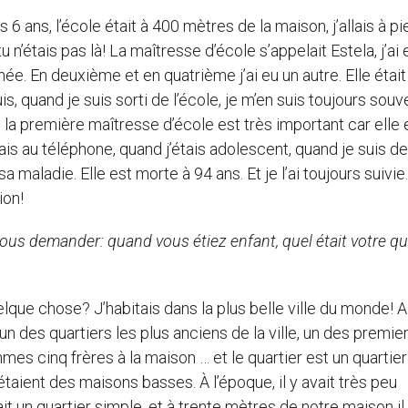
s 6 ans, l’école était à 400 mètres de la maison, j’allais à pi
u n’étais pas là! La maîtresse d’école s’appelait Estela, j’ai 
. En deuxième et en quatrième j’ai eu un autre. Elle était 
puis, quand je suis sorti de l’école, je m’en suis toujours souv
 la première maîtresse d’école est très important car elle e
elais au téléphone, quand j’étais adolescent, quand je suis 
sa maladie. Elle est morte à 94 ans. Et je l’ai toujours suivie
ion!
 vous demander: quand vous étiez enfant, quel était votre qu
que chose? J’habitais dans la plus belle ville du monde! A
’un des quartiers les plus anciens de la ville, un des premie
mmes cinq frères à la maison … et le quartier est un quartier
c’étaient des maisons basses. À l’époque, il y avait très peu
it un quartier simple, et à trente mètres de notre maison il 