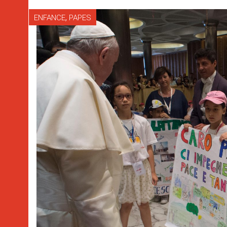
,
ENFANCE
PAPES