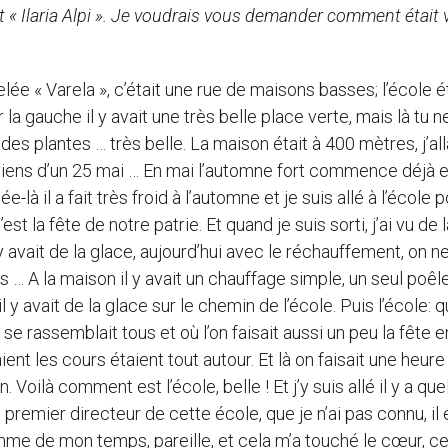
itut « Ilaria Alpi ». Je voudrais vous demander comment était 
ée « Varela », c’était une rue de maisons basses; l’école é
a gauche il y avait une très belle place verte, mais là tu n
des plantes … très belle. La maison était à 400 mètres, j’all
uviens d’un 25 mai … En mai l’automne fort commence déjà 
-là il a fait très froid à l’automne et je suis allé à l’école 
 la fête de notre patrie. Et quand je suis sorti, j’ai vu de l
y avait de la glace, aujourd’hui avec le réchauffement, on ne
… A la maison il y avait un chauffage simple, un seul poêl
l y avait de la glace sur le chemin de l’école. Puis l’école: 
 se rassemblait tous et où l’on faisait aussi un peu la fête e
aient les cours étaient tout autour. Et là on faisait une heure
 Voilà comment est l’école, belle ! Et j’y suis allé il y a qu
premier directeur de cette école, que je n’ai pas connu, il 
comme de mon temps, pareille, et cela m’a touché le cœur, ce