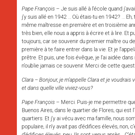
Pape François
– Je suis allé à l’école quand j’avai
j’y suis allé en 1942 … Où étais-tu en 1942? … Eh, t
même maîtresse en première et en troisième année
très bien, elle nous a appris à écrire et à lire. Et 
toujours, car se souvenir du premier maître ou de
première à te faire entrer dans la vie. Et je l’app
prêtre. Et puis, une fois évêque, je l’ai aidée dans 
n’oublie jamais ce souvenir. Merci de cette quest
Clara – Bonjour, je m’appelle Clara et je voudrais
et dans quelle ville viviez-vous?
Pape François
– Merci. Puis-je me permettre quel
Buenos Aires, dans le quartier de Flores, qui est l
quartiers. Et j’y ai vécu avec ma famille, nous so
populaire, il n’y avait pas d’édifices élevés, non, 
d’édifices élevés, peu. Ils sont venus après… C’éta