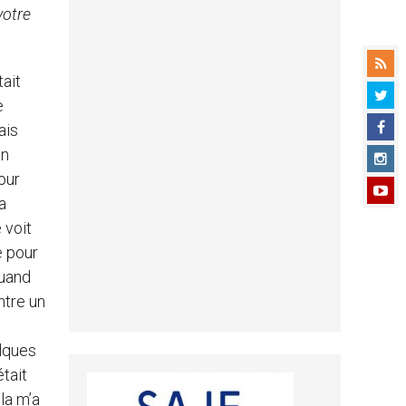
votre
tait
e
ais
en
pour
a
 voit
e pour
quand
ntre un
elques
était
la m’a