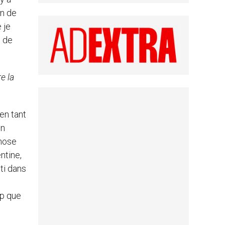
en de
 je
n de
e la
 en tant
un
chose
ntine,
ti dans
s
up que