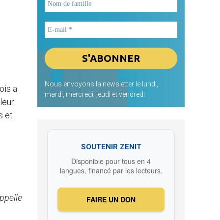
Nous envoyons la newsletter le lundi,
ois a
mardi, mercredi, jeudi et vendredi
leur
s et
SOUTENIR ZENIT
Disponible pour tous en 4
langues, financé par les lecteurs.
appelle
FAIRE UN DON