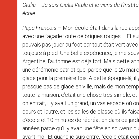
Giulia – Je suis Giulia Vitale et je viens de l’Inst
école.
Pape François
– Mon école était dans la rue appel
avec une façade toute de briques rouges … Et sur l
pouvais pas jouer au foot car tout était vert avec 
toujours à pied. Une belle expérience, je me so
Argentine, l’automne est déjà fort. Mais cette année
une cérémonie patriotique, parce que le 25 mai c’est
glace pour la première fois. A cette époque-là, il 
presque pas de glace en ville, mais de mon temps 
toute la maison, c’était une chose très simple, et i
on entrait, il y avait un grand, un vas espace où on
cours et l’autre, et les salles de classe où ils fais
d’école et 10 minutes de récréation dans ce jardin.
années parce qu’il y avait une fête en souvenir du 
avant moi. Et quand je suis entré, l’école était 