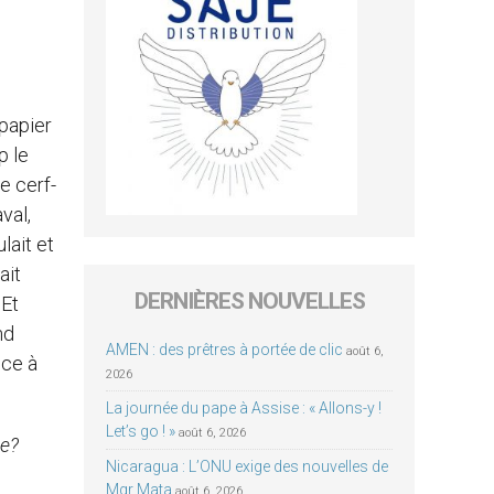
 papier
p le
e cerf-
val,
lait et
ait
DERNIÈRES NOUVELLES
 Et
nd
AMEN : des prêtres à portée de clic
août 6,
 ce à
2026
La journée du pape à Assise : « Allons-y !
Let’s go ! »
août 6, 2026
pe?
Nicaragua : L’ONU exige des nouvelles de
Mgr Mata
août 6, 2026