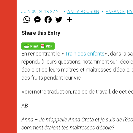
JUIN 09, 2018 22:21
ANITA BOURDIN
ENFANCE
,
PA
W
M
F
T
S
h
e
a
w
h
a
s
c
i
a
t
s
e
t
r
Share this Entry
s
e
b
t
e
A
n
o
e
p
g
o
r
p
e
k
En rencontrant le «
Train des enfants
« , dans la s
r
répondu à leurs questions, notamment sur l’école
école et de leurs maîtres et maîtresses d’école, 
des fruits pendant leur vie.
Voici notre traduction, rapide de travail, de cet é
AB
Anna – Je m’appelle Anna Greta et je suis de l’éco
comment étaient tes maîtresses d’école?