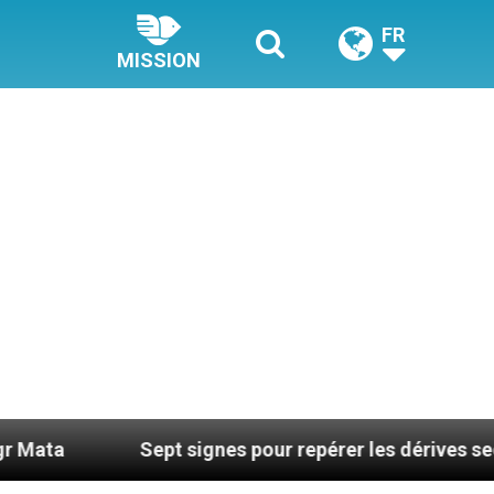
FR
MISSION
Sept signes pour repérer les dérives sectaires du coa