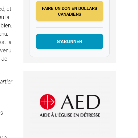
FAIRE UN DON EN DOLLARS
ed, et
CANADIENS
eu la
bien,
enu,
S’ABONNER
st la
devenu
. Je
artier
rs
y a