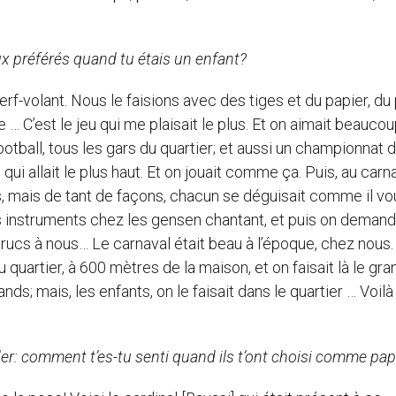
ux préférés quand tu étais un enfant?
-volant. Nous le faisions avec des tiges et du papier, du
 … C’est le jeu qui me plaisait le plus. Et on aimait beaucou
otball, tous les gars du quartier; et aussi un championnat d
i qui allait le plus haut. Et on jouait comme ça. Puis, au carna
s, mais de tant de façons, chacun se déguisait comme il vou
s instruments chez les gensen chantant, et puis on demand
ucs à nous… Le carnaval était beau à l’époque, chez nous.
u quartier, à 600 mètres de la maison, et on faisait là le gra
rands; mais, les enfants, on le faisait dans le quartier … Voilà
er: comment t’es-tu senti quand ils t’ont choisi comme pa