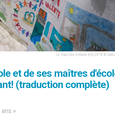
Le Train Des Enfants 9/6/2018 © Vati
le et de ses maîtres d'écol
ant! (traduction complète)
6 ans »