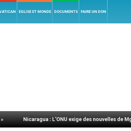
 VATICAN
EGLISE ET MONDE
DOCUMENTS
FAIRE UN DON
ragua : L’ONU exige des nouvelles de Mgr Mata