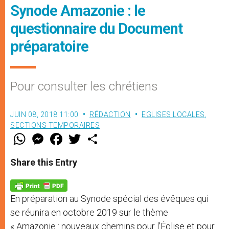
Synode Amazonie : le
questionnaire du Document
préparatoire
Pour consulter les chrétiens
JUIN 08, 2018 11:00
RÉDACTION
EGLISES LOCALES
,
SECTIONS TEMPORAIRES
W
M
F
T
S
h
e
a
w
h
a
s
c
i
a
t
s
e
t
r
Share this Entry
s
e
b
t
e
A
n
o
e
p
g
o
r
p
e
k
En préparation au Synode spécial des évêques qui
r
se réunira en octobre 2019 sur le thème
« Amazonie : nouveaux chemins pour l’Église et pour