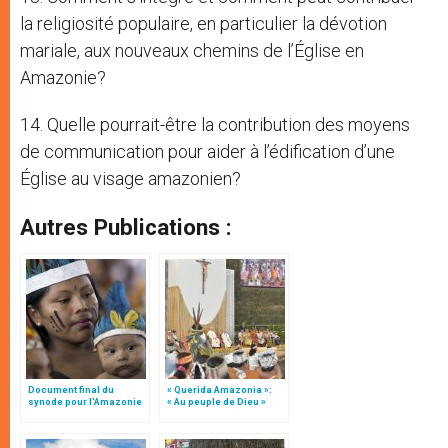
la religiosité populaire, en particulier la dévotion
mariale, aux nouveaux chemins de l’Église en
Amazonie?
14. Quelle pourrait-être la contribution des moyens
de communication pour aider à l’édification d’une
Église au visage amazonien?
Autres Publications :
Document final du
« Querida Amazonia »:
synode pour l'Amazonie
« Au peuple de Dieu »
en français: traduction
(texte complet)
non officielle