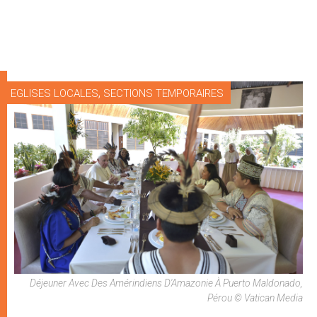
,
EGLISES LOCALES
SECTIONS TEMPORAIRES
Déjeuner Avec Des Amérindiens D'Amazonie À Puerto Maldonado,
Pérou © Vatican Media