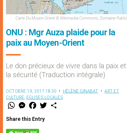
Carte Du Moyen-Orient © Wikimedia Commons, Domaine Public
ONU : Mgr Auza plaide pour la
paix au Moyen-Orient
Le don précieux de vivre dans la paix et
la sécurité (Traduction intégrale)
OCTOBRE 19, 2017 18:30
HÉLÈNE GINABAT
ART ET
CULTURE
,
EGLISES LOCALES
W
M
F
T
S
h
e
a
w
h
a
s
c
i
a
t
s
e
t
r
Share this Entry
s
e
b
t
e
A
n
o
e
p
g
o
r