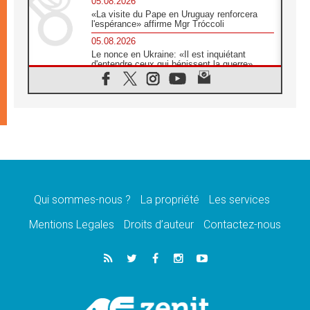
05.08.2026
«La visite du Pape en Uruguay renforcera
l'espérance» affirme Mgr Tróccoli
05.08.2026
Le nonce en Ukraine: «Il est inquiétant
d'entendre ceux qui bénissent la guerre»
05.08.2026
Léon XIV au Pérou, une lueur d'espoir pour
un peuple en quête de paix
05.08.2026
SCEAM: L'Église en Afrique vers
l'Assemblée ecclésiale de 2028 depuis
Addis-Abeba
05.08.2026
Le Pape exprime ses condoléances suite au
décès du cardinal Júlio Langa
Qui sommes-nous ?
La propriété
Les services
05.08.2026
Mentions Legales
Droits d’auteur
Contactez-nous
Le Pape attendu en novembre en Uruguay,
en Argentine et au Pérou
05.08.2026
Audience générale: la prière est un acte
d'espérance
04.08.2026
Léon XIV invite les Chevaliers de Colomb à