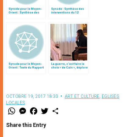
Synode pour le Moyen-
Synode : Synthèse des
Orient : Synthèse des
interventions du 12
interventions du 11
octobre (matin)
octobre
Synode pour le Moyen-
La guerre, c’est faire le
Orient : Texte du Rapport
choix « de Caïn », déplore
après le débat général
le pape François
OCTOBRE 19, 2017 18:30
ART ET CULTURE
,
EGLISES
LOCALES
W
M
F
T
S
h
e
a
w
h
a
s
c
i
a
t
s
e
t
r
Share this Entry
s
e
b
t
e
A
n
o
e