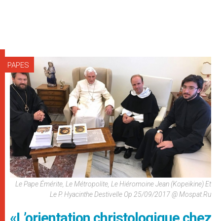
PAPES
Le Pape Émérite, Le Métropolite, Le Hiéromoine Jean (Kopeïkine) Et
Le P. Hyacinthe Destivelle Op 25/09/2017 @ Mospat.ru
«L’orientation christologique chez