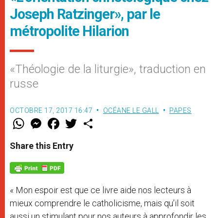
Joseph Ratzinger», par le
métropolite Hilarion
«Théologie de la liturgie», traduction en
russe
OCTOBRE 17, 2017 16:47
OCÉANE LE GALL
PAPES
W
M
F
T
S
h
e
a
w
h
a
s
c
i
a
t
s
e
t
r
Share this Entry
s
e
b
t
e
A
n
o
e
p
g
o
r
p
e
k
r
« Mon espoir est que ce livre aide nos lecteurs à
mieux comprendre le catholicisme, mais qu’il soit
aussi un stimulant pour nos auteurs à approfondir les