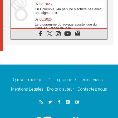
07.08.2026
En Colombie, «la paix ne s'achète pas avec
une signature»
07.08.2026
Le programme du voyage apostolique du
Pape en France dévoilé
07.08.2026
1ère Conférence continentale sur l'éducation
catholique en Afrique
07.08.2026
Un logo symbolique pour la venue du Pape
en France
07.08.2026
Cardinal Rossi: «La venue du Pape Léon en
Argentine est un hommage à François»
Qui sommes-nous ?
La propriété
Les services
07.08.2026
Hiroshima et Nagasaki, 81 ans après,
Mentions Legales
Droits d’auteur
Contactez-nous
lancement des «dix jours de prière pour la
paix»
06.08.2026
Préparatifs des JMJ 2027 à Séoul: «c'est
passionnant et l'impatience est immense!»
06.08.2026