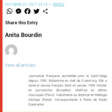
OCTOBRE 07, 2017 23:15
PAPES
W
M
F
T
S
h
e
a
w
h
a
s
c
i
a
t
s
e
t
r
Share this Entry
s
e
b
t
e
A
n
o
e
p
g
o
r
Anita Bourdin
p
e
k
r
View all articles
Journaliste française accréditée près le Saint-Siège
depuis 1995. Rédactrice en chef de fr.zenit.org. Elle a
lancé le service français Zenit en janvier 1999. Master
en journalisme (Bruxelles). Maîtrise en lettres
classiques (Paris). Habilitation au doctorat en théologie
biblique (Rome). Correspondante à Rome de Radio
Espérance.