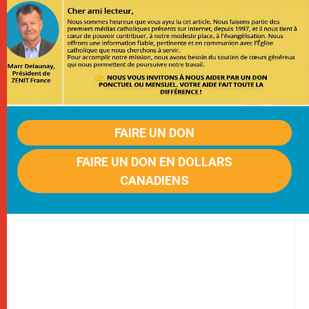
FAIRE UN DON
FAIRE UN DON EN DOLLARS
CANADIENS