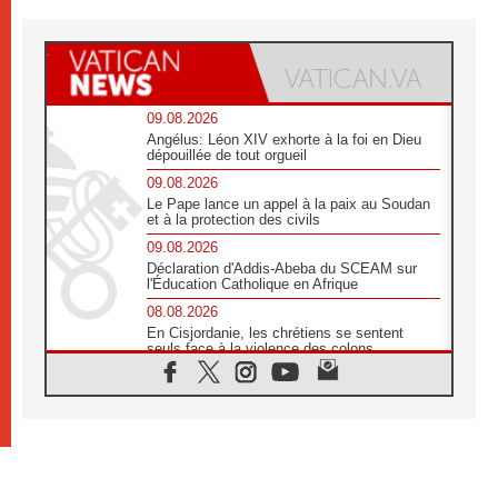
09.08.2026
Angélus: Léon XIV exhorte à la foi en Dieu
dépouillée de tout orgueil
09.08.2026
Le Pape lance un appel à la paix au Soudan
et à la protection des civils
09.08.2026
Déclaration d'Addis-Abeba du SCEAM sur
l'Éducation Catholique en Afrique
08.08.2026
En Cisjordanie, les chrétiens se sentent
seuls face à la violence des colons
08.08.2026
Léon XIV au sanctuaire de Notre Dame du
Bon Conseil à Genazzano en septembre
08.08.2026
Léon XIV: Sainte Agathe aide à contempler
la victoire de l'amour sur la mort