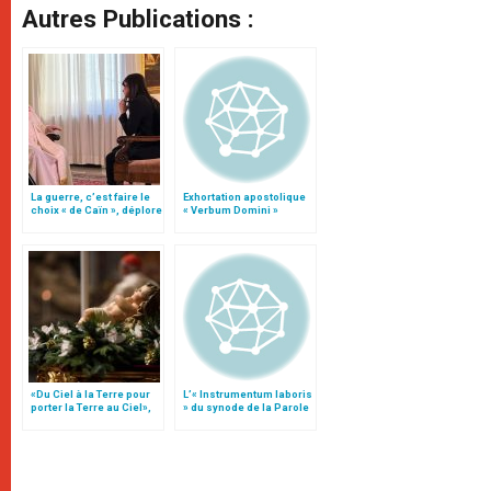
Autres Publications :
La guerre, c’est faire le
Exhortation apostolique
choix « de Caïn », déplore
« Verbum Domini »
le pape François
«Du Ciel à la Terre pour
L’« Instrumentum laboris
porter la Terre au Ciel»,
» du synode de la Parole
par Mgr Francesco Follo
de Dieu