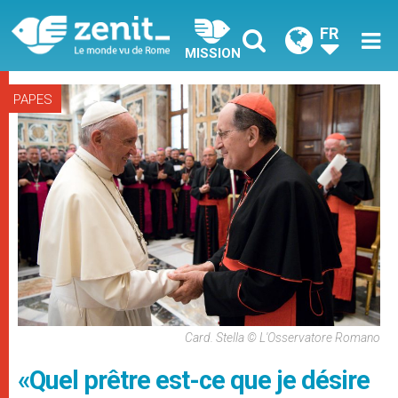
FR
MISSION
PAPES
Card. Stella © L'Osservatore Romano
«Quel prêtre est-ce que je désire