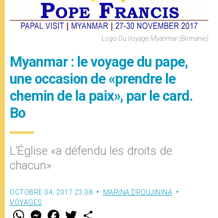
Logo Du Voyage Myanmar (Birmanie)
Myanmar : le voyage du pape,
une occasion de «prendre le
chemin de la paix», par le card.
Bo
L’Église «a défendu les droits de
chacun»
OCTOBRE 04, 2017 23:08
MARINA DROUJININA
VOYAGES
W
M
F
T
S