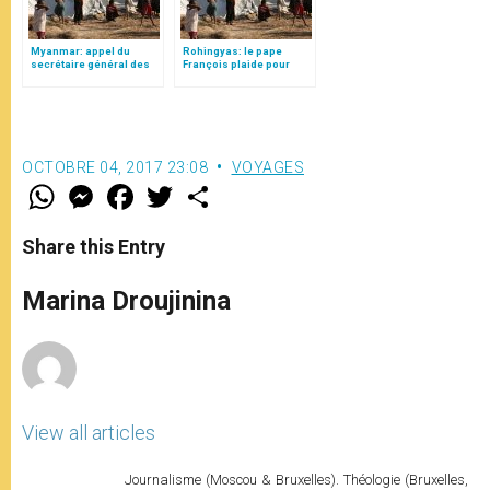
Myanmar: appel du
Rohingyas: le pape
secrétaire général des
François plaide pour
Nations Unies pour les
leurs pleins droits
Rohingyas
OCTOBRE 04, 2017 23:08
VOYAGES
W
M
F
T
S
h
e
a
w
h
a
s
c
i
a
t
s
e
t
r
Share this Entry
s
e
b
t
e
A
n
o
e
p
g
o
r
Marina Droujinina
p
e
k
r
View all articles
Journalisme (Moscou & Bruxelles). Théologie (Bruxelles,