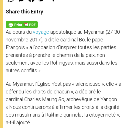
h
e
a
w
h
a
s
c
i
a
t
s
e
t
r
Share this Entry
s
e
b
t
e
A
n
o
e
p
g
o
r
p
e
k
Au cours du
voyage
apostolique au Myanmar (27-30
r
novembre 2017), a dit le cardinal Bo, le pape
François « a l’occasion d’inspirer toutes les parties
prenantes à prendre le chemin de la paix, non
seulement avec les Rohingyas, mais aussi dans les
autres conflits ».
Au Myanmar, l’Église n’est pas « silencieuse », elle « a
défendu les droits de chacun », a déclaré le
cardinal Charles Maung
Bo
, archevêque de Yangon.
« Nous continuerons à affirmer les droits à la dignité
des musulmans à Rakhine qui inclut la citoyenneté »,
a-t-il ajouté.