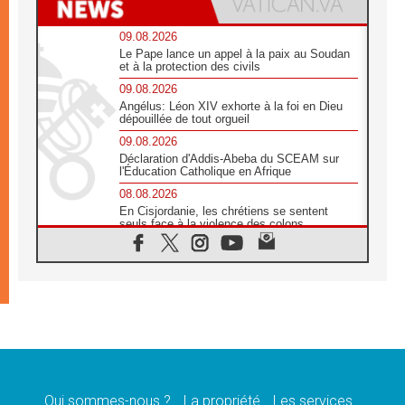
09.08.2026
Le Pape lance un appel à la paix au Soudan
et à la protection des civils
09.08.2026
Angélus: Léon XIV exhorte à la foi en Dieu
dépouillée de tout orgueil
09.08.2026
Déclaration d'Addis-Abeba du SCEAM sur
l'Éducation Catholique en Afrique
08.08.2026
En Cisjordanie, les chrétiens se sentent
seuls face à la violence des colons
08.08.2026
Léon XIV au sanctuaire de Notre Dame du
Bon Conseil à Genazzano en septembre
08.08.2026
Léon XIV: Sainte Agathe aide à contempler
la victoire de l'amour sur la mort
08.08.2026
«Relancer l'empathie», le projet Triennal d'art
des Universités catholiques
Qui sommes-nous ?
La propriété
Les services
08.08.2026