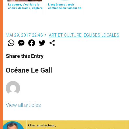
La guerre, c’est faire le
L‘espérance : avoir
choix « de Caïn », déplore
confiance en l’amour de
le pape François
Dieu
MAI 29, 2017 22:48
ART ET CULTURE
,
EGLISES LOCALES
W
M
F
T
S
h
e
a
w
h
a
s
c
i
a
t
s
e
t
r
Share this Entry
s
e
b
t
e
A
n
o
e
p
g
o
r
Océane Le Gall
p
e
k
r
View all articles