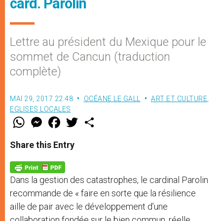
card. Parolin
Lettre au président du Mexique pour le
sommet de Cancun (traduction
complète)
MAI 29, 2017 22:48
OCÉANE LE GALL
ART ET CULTURE
,
EGLISES LOCALES
W
M
F
T
S
h
e
a
w
h
a
s
c
i
a
t
s
e
t
r
Share this Entry
s
e
b
t
e
A
n
o
e
p
g
o
r
p
e
k
Dans la gestion des catastrophes, le cardinal Parolin
r
recommande de « faire en sorte que la résilience
aille de pair avec le développement d’une
collaboration fondée sur le bien commun, réelle,