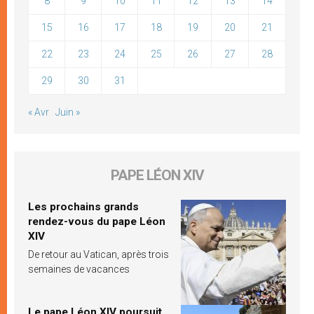
8
9
10
11
12
13
14
15
16
17
18
19
20
21
22
23
24
25
26
27
28
29
30
31
« Avr
Juin »
PAPE LÉON XIV
Les prochains grands
rendez-vous du pape Léon
XIV
De retour au Vatican, après trois
semaines de vacances
Le pape Léon XIV poursuit