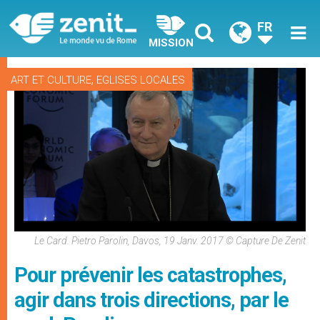
FR
MISSION
,
ART ET CULTURE
EGLISES LOCALES
Le Card. Pietro Parolin, Davos, 19 Janv. 2017 © Capture De Zenit
Pour prévenir les catastrophes,
agir dans trois directions, par le