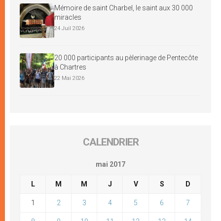
Mémoire de saint Charbel, le saint aux 30 000
miracles
24 Juil 2026
20 000 participants au pèlerinage de Pentecôte
à Chartres
22 Mai 2026
CALENDRIER
mai 2017
L
M
M
J
V
S
D
1
2
3
4
5
6
7