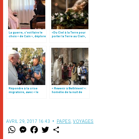
La guerre, c’est faire le
«Du Ciel à la Terre pour
choix « de Caïn », déplore
porter la Terre au Ciel»,
le pape François
par Mgr Francesco Follo
Répondre à la crise
« Revenir à Bethléem! »:
migratoire, avec « le
homélie de la nuit de
style de l’humanité »!
Noël (texte complet)
(texte complet)
AVRIL 29, 2017 16:43
PAPES
,
VOYAGES
W
M
F
T
S
h
e
a
w
h
a
s
c
i
a