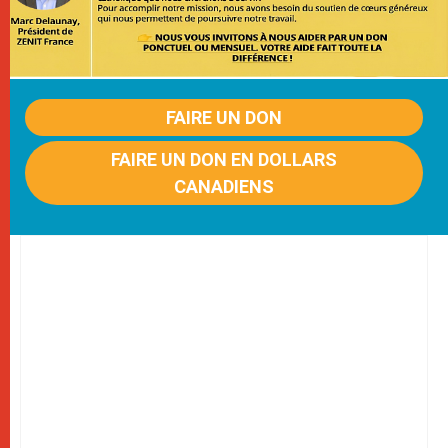
FAIRE UN DON
FAIRE UN DON EN DOLLARS
CANADIENS