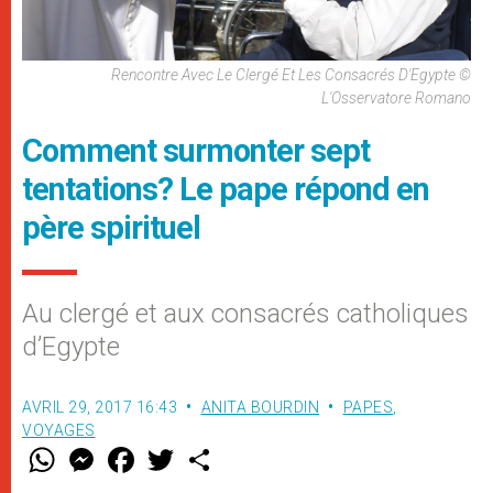
Rencontre Avec Le Clergé Et Les Consacrés D'Egypte ©
L'Osservatore Romano
Comment surmonter sept
tentations? Le pape répond en
père spirituel
Au clergé et aux consacrés catholiques
d’Egypte
AVRIL 29, 2017 16:43
ANITA BOURDIN
PAPES
,
VOYAGES
W
M
F
T
S
h
e
a
w
h
a
s
c
i
a