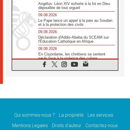
Angélus: Léon XIV exhorte à la foi en Dieu
dépouillée de tout orgueil
09.08.2026
Le Pape lance un appel à la paix au Soudan
et à la protection des civils
09.08.2026
Déclaration d'Addis-Abeba du SCEAM sur
l'Éducation Catholique en Afrique
08.08.2026
En Cisjordanie, les chrétiens se sentent
seuls face à la violence des colons
08.08.2026
Léon XIV au sanctuaire de Notre Dame du
Bon Conseil à Genazzano en septembre
08.08.2026
Léon XIV: Sainte Agathe aide à contempler
la victoire de l'amour sur la mort
08.08.2026
«Relancer l'empathie», le projet Triennal d'art
des Universités catholiques
Qui sommes-nous ?
La propriété
Les services
08.08.2026
Signis 2026, donner la parole aux religieuses
Mentions Legales
Droits d’auteur
Contactez-nous
catholiques