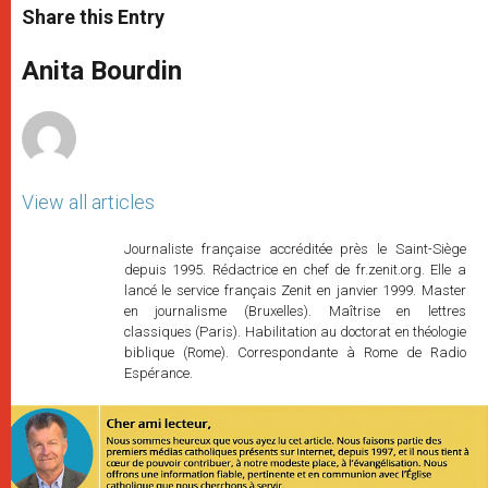
t
s
e
t
r
Share this Entry
s
e
b
t
e
A
n
o
e
p
g
o
r
Anita Bourdin
p
e
k
r
View all articles
Journaliste française accréditée près le Saint-Siège
depuis 1995. Rédactrice en chef de fr.zenit.org. Elle a
lancé le service français Zenit en janvier 1999. Master
en journalisme (Bruxelles). Maîtrise en lettres
classiques (Paris). Habilitation au doctorat en théologie
biblique (Rome). Correspondante à Rome de Radio
Espérance.