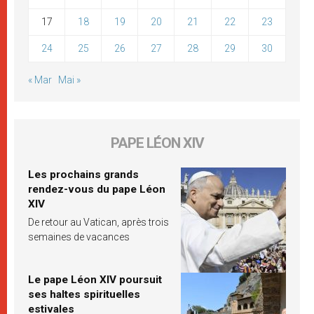
17
18
19
20
21
22
23
24
25
26
27
28
29
30
« Mar
Mai »
PAPE LÉON XIV
Les prochains grands
rendez-vous du pape Léon
XIV
De retour au Vatican, après trois
semaines de vacances
Le pape Léon XIV poursuit
ses haltes spirituelles
estivales