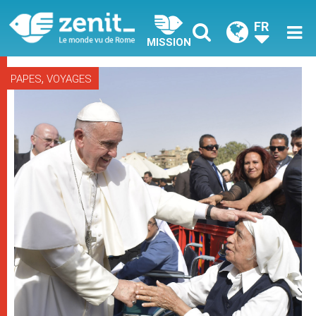
FR
MISSION
,
PAPES
VOYAGES