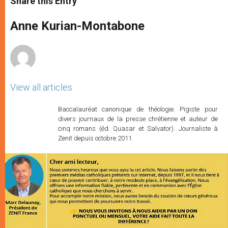
Share this Entry
s
e
b
t
e
A
n
o
e
p
g
o
r
Anne Kurian-Montabone
p
e
k
r
View all articles
Baccalauréat canonique de théologie. Pigiste pour
divers journaux de la presse chrétienne et auteur de
cinq romans (éd. Quasar et Salvator). Journaliste à
Zenit depuis octobre 2011.