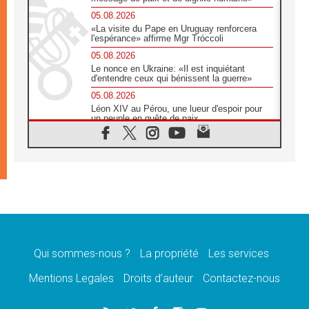
05.08.2026
«La visite du Pape en Uruguay renforcera
l'espérance» affirme Mgr Tróccoli
05.08.2026
Le nonce en Ukraine: «Il est inquiétant
d'entendre ceux qui bénissent la guerre»
05.08.2026
Léon XIV au Pérou, une lueur d'espoir pour
un peuple en quête de paix
05.08.2026
SCEAM: L'Église en Afrique vers
l'Assemblée ecclésiale de 2028 depuis
Addis-Abeba
05.08.2026
Le Pape exprime ses condoléances suite au
décès du cardinal Júlio Langa
05.08.2026
Le Pape attendu en novembre en Uruguay,
en Argentine et au Pérou
Qui sommes-nous ?
La propriété
Les services
05.08.2026
Mentions Legales
Droits d’auteur
Contactez-nous
Audience générale: la prière est un acte
d'espérance
04.08.2026