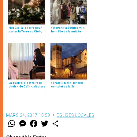
«Du Ciel à la Terre pour
« Revenir à Bethléem! »:
porter la Terre au Ciel»,
homélie de la nuit de
par Mgr Francesco Follo
Noël (texte complet)
La guerre, c’est faire le
« Fratelli tutti »: le texte
choix « de Caïn », déplore
complet de la 3e
le pape François
encyclique du pape
François
MARS 24, 2017 10:59
EGLISES LOCALES
W
M
F
T
S
h
e
a
w
h
a
s
c
i
a
t
s
e
t
r