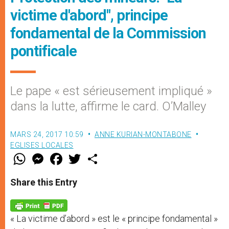
victime d'abord", principe
fondamental de la Commission
pontificale
Le pape « est sérieusement impliqué »
dans la lutte, affirme le card. O’Malley
MARS 24, 2017 10:59
ANNE KURIAN-MONTABONE
EGLISES LOCALES
W
M
F
T
S
h
e
a
w
h
a
s
c
i
a
t
s
e
t
r
Share this Entry
s
e
b
t
e
A
n
o
e
p
g
o
r
p
e
k
« La victime d’abord » est le « principe fondamental »
r