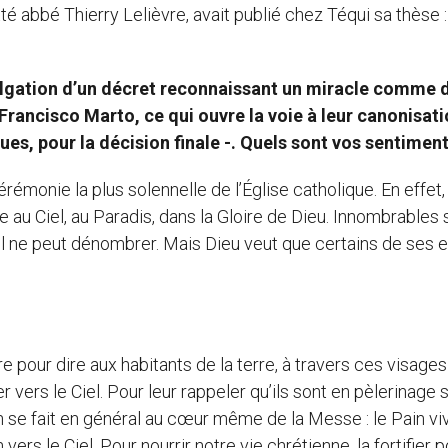
tté abbé Thierry Lelièvre, avait publié chez Téqui sa thèse :
lgation d’un décret reconnaissant un miracle comme d
Francisco Marto, ce qui ouvre la voie à leur canonisati
ues, pour la décision finale -. Quels sont vos sentiment
érémonie la plus solennelle de l’Église catholique. En effet,
uve au Ciel, au Paradis, dans la Gloire de Dieu. Innombrables 
ul ne peut dénombrer. Mais Dieu veut que certains de ses 
erre pour dire aux habitants de la terre, à travers ces visage
ers le Ciel. Pour leur rappeler qu’ils sont en pèlerinage s
tion se fait en général au cœur même de la Messe : le Pain vi
rs le Ciel. Pour nourrir notre vie chrétienne, la fortifier p