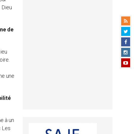
e Dieu
gne de
Dieu
oire.
the une
ilité
me à un
« Les