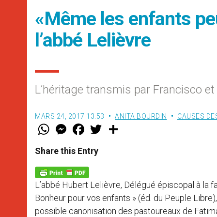
«Même les enfants peu
l’abbé Lelièvre
L’héritage transmis par Francisco et
MARS 24, 2017 13:53
ANITA BOURDIN
CAUSES DE
W
M
F
T
S
h
e
a
w
h
a
s
c
i
a
t
s
e
t
r
Share this Entry
s
e
b
t
e
A
n
o
e
p
g
o
r
p
e
k
L’abbé Hubert Lelièvre, Délégué épiscopal à la fam
r
Bonheur pour vos enfants » (éd. du Peuple Libre), e
possible canonisation des pastoureaux de Fatima