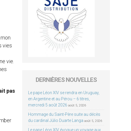
, mon
s vies
ne vie.
unes
DERNIÈRES NOUVELLES
ait pas
Le pape Léon XIV se rendra en Uruguay,
en Argentine et au Pérou – 6 titres,
mercredi 5 août 2026
août 5, 2026
Hommage du Saint-Père suite au décès
tomber
du cardinal Júlio Duarte Langa
août 5, 2026
Le pape Léon XIV évoque un voyage aux