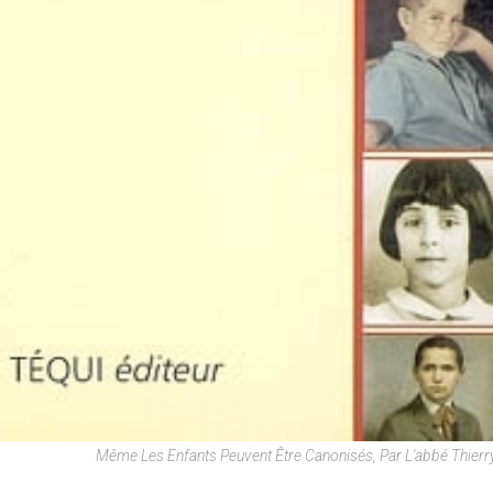
Même Les Enfants Peuvent Être Canonisés, Par L'abbé Thierry