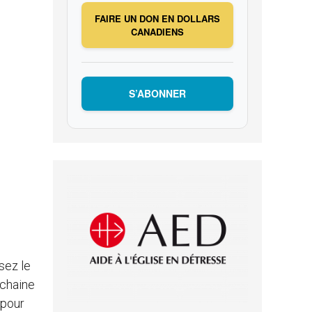
FAIRE UN DON EN DOLLARS
CANADIENS
S’ABONNER
sez le
ochaine
 pour