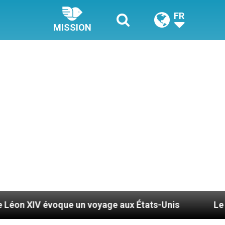
FR
MISSION
un voyage aux États-Unis
Le pape Léon XIV se 