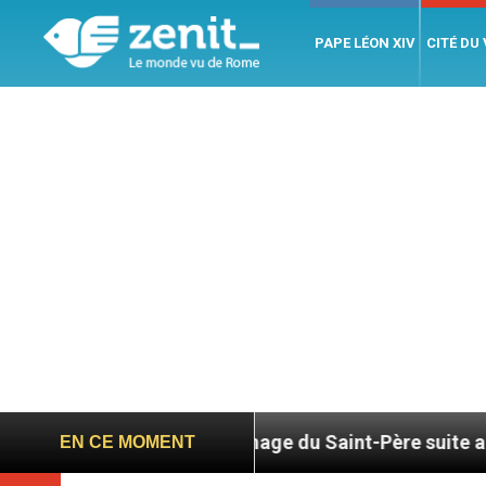
PAPE LÉON XIV
CITÉ DU
Hommage du Saint-Père suite au décès du cardina
EN CE MOMENT