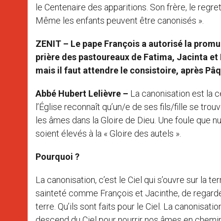
le Centenaire des apparitions. Son frère, le regre
Même les enfants peuvent être canonisés ».
ZENIT – Le pape François a autorisé la promu
prière des pastoureaux de Fatima, Jacinta et 
mais il faut attendre le consistoire, après Pâq
Abbé Hubert Lelièvre –
La canonisation est la c
l’Église reconnaît qu’un/e de ses fils/fille se tro
les âmes dans la Gloire de Dieu. Une foule que n
soient élevés à la « Gloire des autels ».
Pourquoi ?
La canonisation, c’est le Ciel qui s’ouvre sur la t
sainteté comme François et Jacinthe, de regarder v
terre. Qu’ils sont faits pour le Ciel. La canonisa
descend du Ciel pour nourrir nos âmes en chemin ve