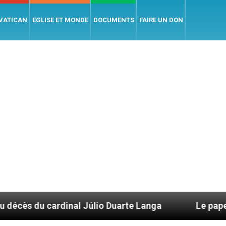
 VATICAN
EGLISE ET MONDE
DOCUMENTS
FAIRE UN DON
l Júlio Duarte Langa
Le pape Léon XIV évoque 