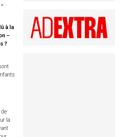
 «
û à la
on –
s ?
sont
enfants
s de
ur la
vant
our