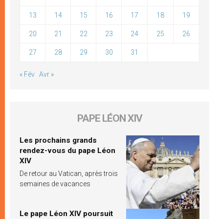
13
14
15
16
17
18
19
20
21
22
23
24
25
26
27
28
29
30
31
« Fév
Avr »
PAPE LÉON XIV
Les prochains grands
rendez-vous du pape Léon
XIV
De retour au Vatican, après trois
semaines de vacances
Le pape Léon XIV poursuit