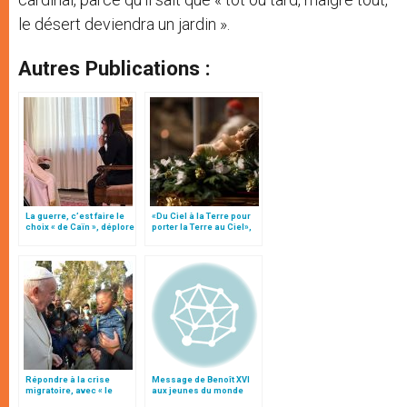
le désert deviendra un jardin ».
Autres Publications :
La guerre, c’est faire le
«Du Ciel à la Terre pour
choix « de Caïn », déplore
porter la Terre au Ciel»,
le pape François
par Mgr Francesco Follo
Répondre à la crise
Message de Benoît XVI
migratoire, avec « le
aux jeunes du monde
style de l’humanité »!
entier