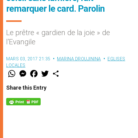
remarquer le card. Parolin
Le prêtre « gardien de la joie » de
l’Evangile
MARS 03, 2017 21:35
MARINA DROUJININA
EGLISES
LOCALES
W
M
F
T
S
h
e
a
w
h
a
s
c
i
a
t
s
e
t
r
Share this Entry
s
e
b
t
e
A
n
o
e
p
g
o
r
p
e
k
r