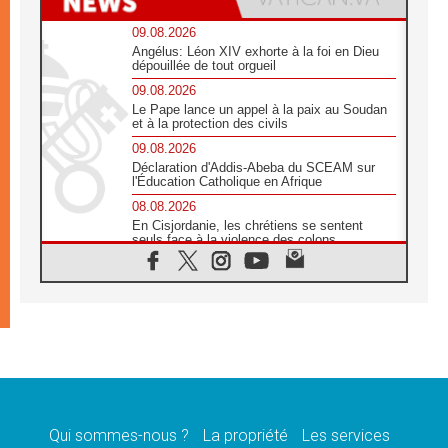
09.08.2026
Angélus: Léon XIV exhorte à la foi en Dieu
dépouillée de tout orgueil
09.08.2026
Le Pape lance un appel à la paix au Soudan
et à la protection des civils
09.08.2026
Déclaration d'Addis-Abeba du SCEAM sur
l'Éducation Catholique en Afrique
08.08.2026
En Cisjordanie, les chrétiens se sentent
seuls face à la violence des colons
08.08.2026
Léon XIV au sanctuaire de Notre Dame du
Bon Conseil à Genazzano en septembre
08.08.2026
Léon XIV: Sainte Agathe aide à contempler
la victoire de l'amour sur la mort
08.08.2026
«Relancer l'empathie», le projet Triennal d'art
des Universités catholiques
Qui sommes-nous ?
La propriété
Les services
08.08.2026