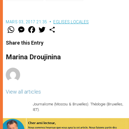
(texte complet)
MARS 03, 2017 21:35
EGLISES LOCALES
W
M
F
T
S
h
e
a
w
h
a
s
c
i
a
t
s
e
t
r
Share this Entry
s
e
b
t
e
A
n
o
e
p
g
o
r
Marina Droujinina
p
e
k
r
View all articles
Journalisme (Moscou & Bruxelles). Théologie (Bruxelles,
IET).