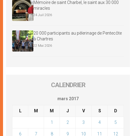
Mémoire de saint Charbel, le saint aux 30 000
miracles
24 Juil 2026
20 000 participants au pèlerinage de Pentecôte
à Chartres
22 Mai 2026
CALENDRIER
mars 2017
L
M
M
J
V
S
D
1
2
3
4
5
6
7
8
9
10
11
12