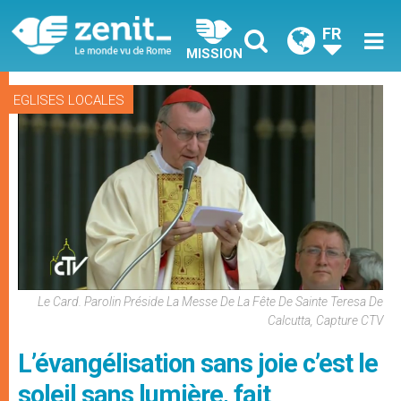
FR
MISSION
EGLISES LOCALES
Le Card. Parolin Préside La Messe De La Fête De Sainte Teresa De
Calcutta, Capture CTV
L’évangélisation sans joie c’est le
soleil sans lumière, fait