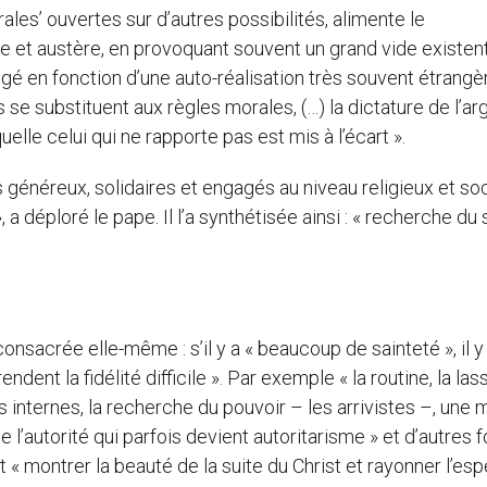
érales’ ouvertes sur d’autres possibilités, alimente le
e et austère, en provoquant souvent un grand vide existenti
jugé en fonction d’une auto-réalisation très souvent étrangè
se substituent aux règles morales, (…) la dictature de l’ar
uelle celui qui ne rapporte pas est mis à l’écart ».
 généreux, solidaires et engagés au niveau religieux et soci
a déploré le pape. Il l’a synthétisée ainsi : « recherche du
 consacrée elle-même : s’il y a « beaucoup de sainteté », il y
dent la fidélité difficile ». Par exemple « la routine, la las
ns internes, la recherche du pouvoir – les arrivistes –, une
 l’autorité qui parfois devient autoritarisme » et d’autres f
it « montrer la beauté de la suite du Christ et rayonner l’es