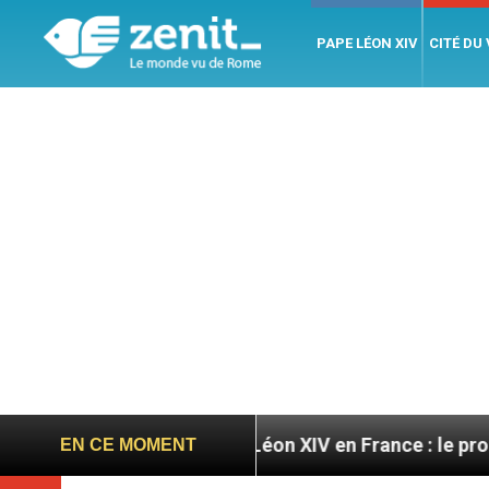
PAPE LÉON XIV
CITÉ DU
toires
Léon XIV en France : le programme détail
EN CE MOMENT