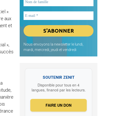
el ».
re aux
gent et
al »,
Nous envoyons la newsletter le lundi,
mardi, mercredi, jeudi et vendredi
 succès
SOUTENIR ZENIT
 a
Disponible pour tous en 4
situde,
langues, financé par les lecteurs.
 manière
ois
FAIRE UN DON
pérance