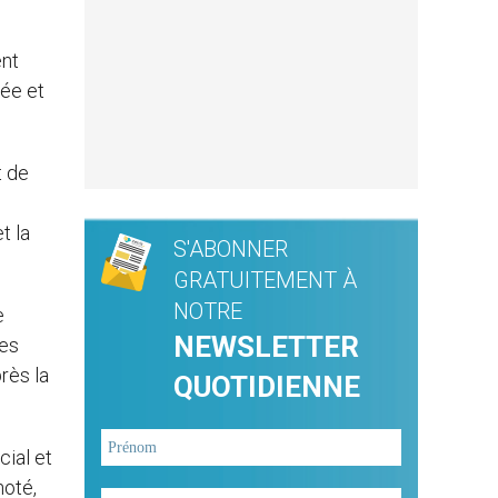
ent
rée et
t de
t la
S'ABONNER
GRATUITEMENT À
NOTRE
e
NEWSLETTER
res
rès la
QUOTIDIENNE
cial et
noté,