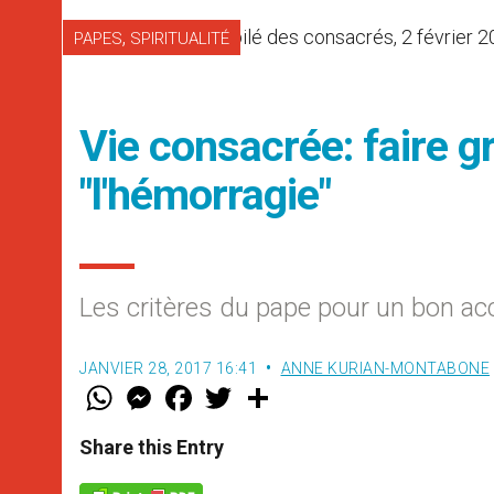
,
PAPES
SPIRITUALITÉ
Vie consacrée: faire gr
"l'hémorragie"
Les critères du pape pour un bon 
JANVIER 28, 2017 16:41
ANNE KURIAN-MONTABONE
W
M
F
T
S
h
e
a
w
h
a
s
c
i
a
t
s
e
t
r
Share this Entry
s
e
b
t
e
A
n
o
e