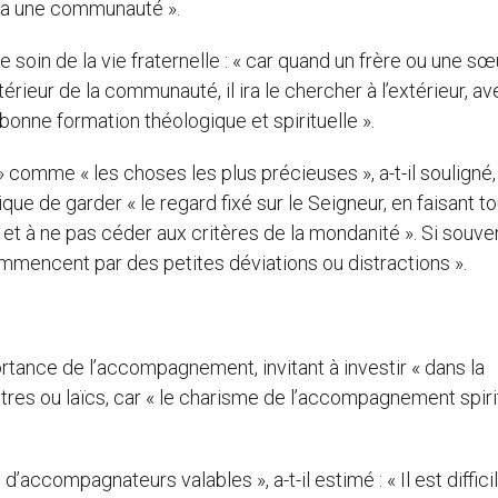
 va une communauté ».
oin de la vie fraternelle : « car quand un frère ou une sœ
érieur de la communauté, il ira le chercher à l’extérieur, av
 bonne formation théologique et spirituelle ».
 » comme « les choses les plus précieuses », a-t-il souligné,
ique de garder « le regard fixé sur le Seigneur, en faisant t
 et à ne pas céder aux critères de la mondanité ». Si souven
ommencent par des petites déviations ou distractions ».
rtance de l’accompagnement, invitant à investir « dans la
es ou laïcs, car « le charisme de l’accompagnement spiri
ccompagnateurs valables », a-t-il estimé : « Il est diffici