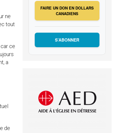
FAIRE UN DON EN DOLLARS
CANADIENS
ur ne
ec tout
S’ABONNER
 car ce
oujours
t, a
tuel
le de