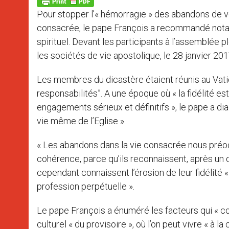
p
g
o
r
p
e
k
Pour stopper l’« hémorragie » des abandons de voca
r
consacrée, le pape François a recommandé nota
spirituel. Devant les participants à l’assemblée p
les sociétés de vie apostolique, le 28 janvier 20
Les membres du dicastère étaient réunis au Vati
responsabilités”. A une époque où « la fidélité est
engagements sérieux et définitifs », le pape a dia
vie même de l’Eglise ».
« Les abandons dans la vie consacrée nous préoccu
cohérence, parce qu’ils reconnaissent, après un d
cependant connaissent l’érosion de leur fidélité
profession perpétuelle ».
Le pape François a énuméré les facteurs qui « cond
culturel « du provisoire », où l’on peut vivre « à la