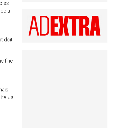
ables
 cela
t doit
e fine
mais
ire « à