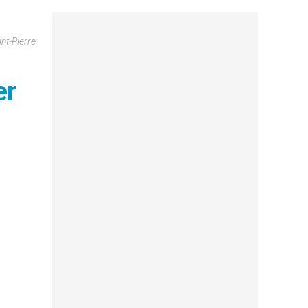
nt-Pierre
er