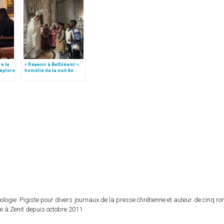
re le
« Revenir à Bethléem! »:
déplore
homélie de la nuit de
Noël (texte complet)
logie. Pigiste pour divers journaux de la presse chrétienne et auteur de cinq r
e à Zenit depuis octobre 2011.