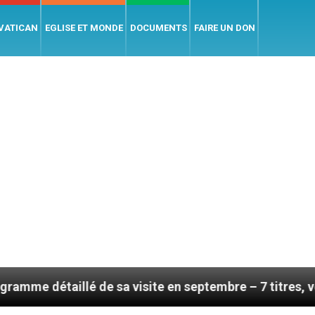
 VATICAN
EGLISE ET MONDE
DOCUMENTS
FAIRE UN DON
lé de sa visite en septembre – 7 titres, vendredi 7 aoû