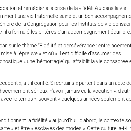
tion et remédier à la crise de la « fidélité » dans la vie
mment une vie fraternelle saine et un bon accompagnem
lénière de la Congrégation pour les Instituts de vie consac
17, il a formulé les critères d’un accompagnement équilibré.
can sur le thème “Fidélité et persévérance : entrelacemen
 mise à l’épreuve » et où « il est difficile d’assumer des
gnostiqué « une ‘hémorragie’ qui affaiblit la vie consacrée e
pent », a-t-il confié. Si certains « partent dans un acte d
iscernement sérieux, n’avoir jamais eu la vocation », d’aut
 « avec le temps », souvent « quelques années seulement ap
itionnent la fidélité » aujourd’hui : d’abord, le contexte so
 carte » et être « esclaves des modes ». Cette culture, a-t-il 