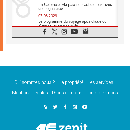
En Colombie, «la paix ne s'achète pas avec
une signature»
07.08.2026
Le programme du voyage apostolique du
Pape en France dévoilé
07.08.2026
1ère Conférence continentale sur l'éducation
catholique en Afrique
07.08.2026
Un logo symbolique pour la venue du Pape
en France
07.08.2026
Cardinal Rossi: «La venue du Pape Léon en
Argentine est un hommage à François»
Qui sommes-nous ?
La propriété
Les services
07.08.2026
Hiroshima et Nagasaki, 81 ans après,
Mentions Legales
Droits d’auteur
Contactez-nous
lancement des «dix jours de prière pour la
paix»
06.08.2026
Préparatifs des JMJ 2027 à Séoul: «c'est
passionnant et l'impatience est immense!»
06.08.2026
Chrétiens et confucéens: respect et sagesse