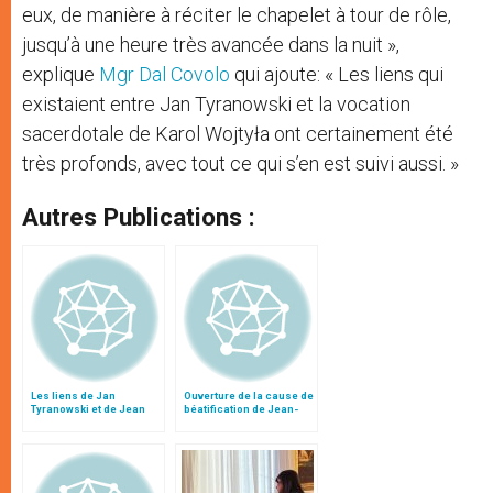
eux, de manière à réciter le chapelet à tour de rôle,
jusqu’à une heure très avancée dans la nuit »,
explique
Mgr Dal Covolo
qui ajoute: « Les liens qui
existaient entre Jan Tyranowski et la vocation
sacerdotale de Karol Wojtyła ont certainement été
très profonds, avec tout ce qui s’en est suivi aussi. »
Autres Publications :
Les liens de Jan
Ouverture de la cause de
Tyranowski et de Jean
béatification de Jean-
Paul II, par Mgr dal
Paul II : Homélie du card.
Covolo
Ruini (I)