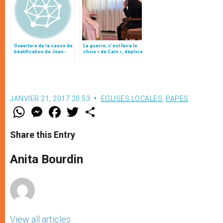
Ouverture de la cause de
La guerre, c’est faire le
béatification de Jean-
choix « de Caïn », déplore
Paul II: Homélie du card.
le pape François
Ruini (II)
JANVIER 21, 2017 20:53
EGLISES LOCALES
,
PAPES
W
M
F
T
S
h
e
a
w
h
a
s
c
i
a
t
s
e
t
r
Share this Entry
s
e
b
t
e
A
n
o
e
p
g
o
r
Anita Bourdin
p
e
k
r
View all articles