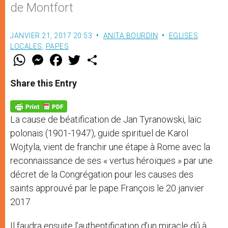
de Montfort
JANVIER 21, 2017 20:53
ANITA BOURDIN
EGLISES
LOCALES
,
PAPES
W
M
F
T
S
h
e
a
w
h
a
s
c
i
a
t
s
e
t
r
Share this Entry
s
e
b
t
e
A
n
o
e
p
g
o
r
p
e
k
La cause de béatification de Jan Tyranowski, laïc
r
polonais (1901-1947), guide spirituel de Karol
Wojtyla, vient de franchir une étape à Rome avec la
reconnaissance de ses « vertus héroïques » par une
décret de la Congrégation pour les causes des
saints approuvé par le pape François le 20 janvier
2017
Il faudra ensuite l’authentification d’un miracle dû à