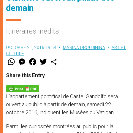
demain
Itinéraires inédits
OCTOBRE 21, 2016 19:54
MARINA DROUJININA
ART ET
CULTURE
W
M
F
T
S
h
e
a
w
h
a
s
c
i
a
t
s
e
t
r
Share this Entry
s
e
b
t
e
A
n
o
e
p
g
o
r
p
e
k
L’appartement pontifical de Castel Gandolfo sera
r
ouvert au public à partir de demain, samedi 22
octobre 2016, indiquent les Musées du Vatican.
Parmi les curiosités montrées au public pour la