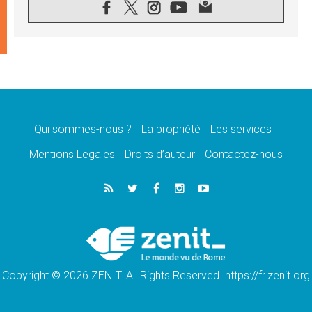
07.08.2026
1ère Conférence continentale sur l'éducation
catholique en Afrique
07.08.2026
Un logo symbolique pour la venue du Pape
en France
07.08.2026
Cardinal Rossi: «La venue du Pape Léon en
Argentine est un hommage à François»
Qui sommes-nous ?
La propriété
Les services
07.08.2026
Hiroshima et Nagasaki, 81 ans après,
Mentions Legales
Droits d’auteur
Contactez-nous
lancement des «dix jours de prière pour la
paix»
06.08.2026
Préparatifs des JMJ 2027 à Séoul: «c'est
passionnant et l'impatience est immense!»
06.08.2026
Chrétiens et confucéens: respect et sagesse
pour relever les «défis urgents»
Copyright © 2026 ZENIT. All Rights Reserved. https://fr.zenit.org