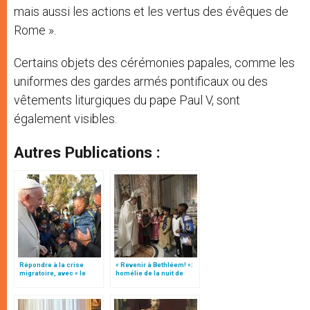
mais aussi les actions et les vertus des évêques de
Rome ».
Certains objets des cérémonies papales, comme les
uniformes des gardes armés pontificaux ou des
vêtements liturgiques du pape Paul V, sont
également visibles.
Autres Publications :
Répondre à la crise
« Revenir à Bethléem! »:
migratoire, avec « le
homélie de la nuit de
style de l’humanité »!
Noël (texte complet)
(texte complet)