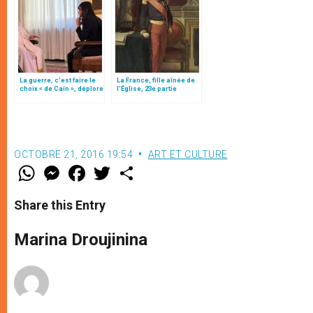
La guerre, c’est faire le
La France, fille aînée de
choix « de Caïn », déplore
l’Église, 23e partie
le pape François
OCTOBRE 21, 2016 19:54
ART ET CULTURE
W
M
F
T
S
h
e
a
w
h
a
s
c
i
a
t
s
e
t
r
Share this Entry
s
e
b
t
e
A
n
o
e
p
g
o
r
Marina Droujinina
p
e
k
r