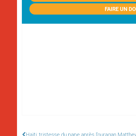
FAIRE UN D
Haïti: tristesse du pape après l'ouragan Matth