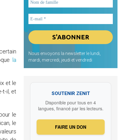
certain
Nous envoyons la newsletter le lundi,
voque
la
mardi, mercredi, jeudi et vendredi
x et le
t-il, et
SOUTENIR ZENIT
Disponible pour tous en 4
langues, financé par les lecteurs.
pour le
can, le
FAIRE UN DON
valeurs
oits de