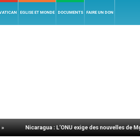
 VATICAN
EGLISE ET MONDE
DOCUMENTS
FAIRE UN DON
gua : L’ONU exige des nouvelles de Mgr Mata