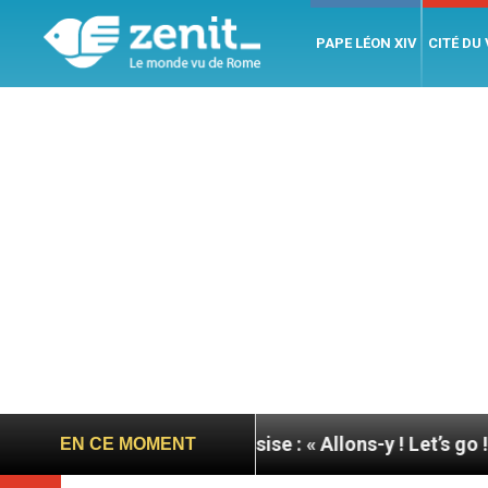
PAPE LÉON XIV
CITÉ DU
u pape à Assise : « Allons-y ! Let’s go ! »
Nicara
EN CE MOMENT