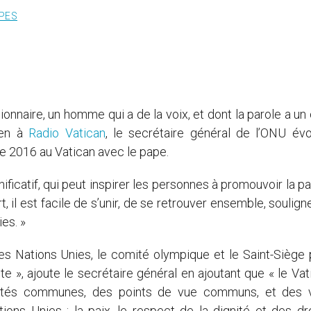
PES
onnaire, un homme qui a de la voix, et dont la parole a un 
ien à
Radio Vatican
, le secrétaire général de l’ONU é
e 2016 au Vatican avec le pape.
icatif, qui peut inspirer les personnes à promouvoir la pai
 il est facile de s’unir, de se retrouver ensemble, souligne-
es. »
des Nations Unies, le comité olympique et le Saint-Siège 
, ajoute le secrétaire général en ajoutant que « le Vati
nalités communes, des points de vue communs, et des 
s Unies : la paix, le respect de la dignité et des dr