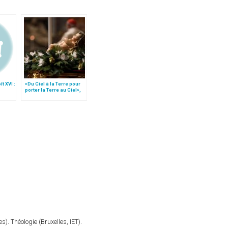
t XVI :
«Du Ciel à la Terre pour
porter la Terre au Ciel»,
par Mgr Francesco Follo
). Théologie (Bruxelles, IET).