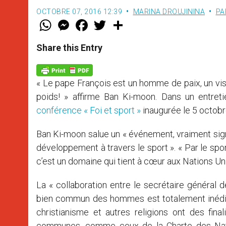
OCTOBRE 07, 2016 12:39
MARINA DROUJININA
PA
W
M
F
T
S
h
e
a
w
h
a
s
c
i
a
t
s
e
t
r
Share this Entry
s
e
b
t
e
A
n
o
e
p
g
o
r
p
e
k
« Le pape François est un homme de paix, un visi
r
poids! » affirme Ban Ki-moon. Dans un entret
conférence « Foi et sport »
inaugurée le 5 octobr
Ban Ki-moon salue un « événement, vraiment signif
développement à travers le sport ». « Par le sport,
c’est un domaine qui tient à cœur aux Nations Uni
La « collaboration entre le secrétaire général 
bien commun des hommes est totalement inédite »
christianisme et autres religions ont des fi
communes, comme ceux de la Charte des Nation