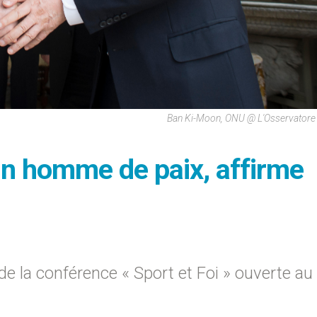
Ban Ki-Moon, ONU @ L'Osservator
un homme de paix, affirme
de la conférence « Sport et Foi » ouverte au