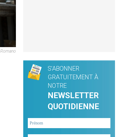
e Romano
S'ABONNER
GRATUITEMENT À
NOTRE
NEWSLETTER
QUOTIDIENNE