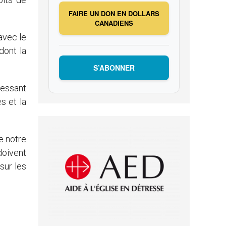
FAIRE UN DON EN DOLLARS
CANADIENS
 avec le
dont la
S’ABONNER
ressant
s et la
e notre
doivent
sur les