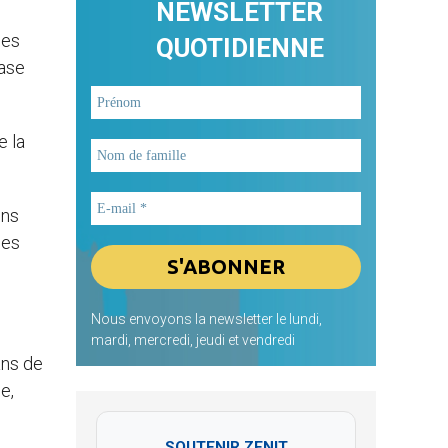
NEWSLETTER
nes
QUOTIDIENNE
base
e la
ons
des
Nous envoyons la newsletter le lundi,
mardi, mercredi, jeudi et vendredi
ans de
e,
SOUTENIR ZENIT