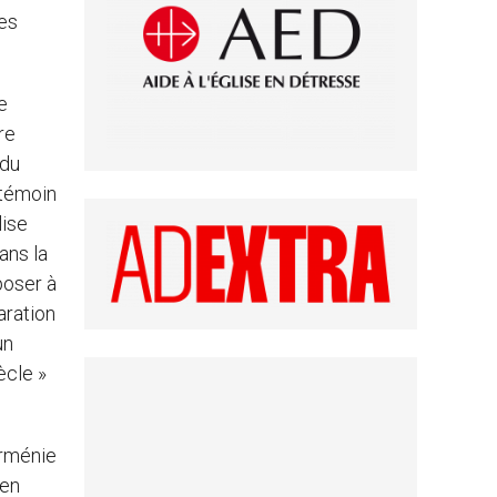
es
e
re
 du
 témoin
lise
ans la
poser à
aration
un
ècle »
Arménie
 en