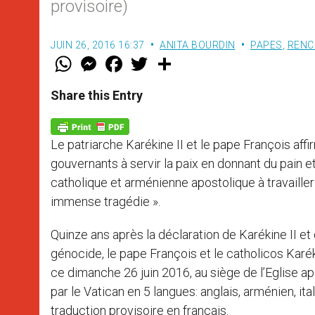
provisoire)
JUIN 26, 2016 16:37
ANITA BOURDIN
PAPES
,
RENC
W
M
F
T
S
h
e
a
w
h
a
s
c
i
a
t
s
e
t
r
Share this Entry
s
e
b
t
e
A
n
o
e
p
g
o
r
p
e
k
Le patriarche Karékine II et le pape François affi
r
gouvernants à servir la paix en donnant du pain e
catholique et arménienne apostolique à travaille
immense tragédie ».
Quinze ans après la déclaration de Karékine II et 
génocide, le pape François et le catholicos Karé
ce dimanche 26 juin 2016, au siège de l’Eglise a
par le Vatican en 5 langues: anglais, arménien, i
traduction provisoire en français.