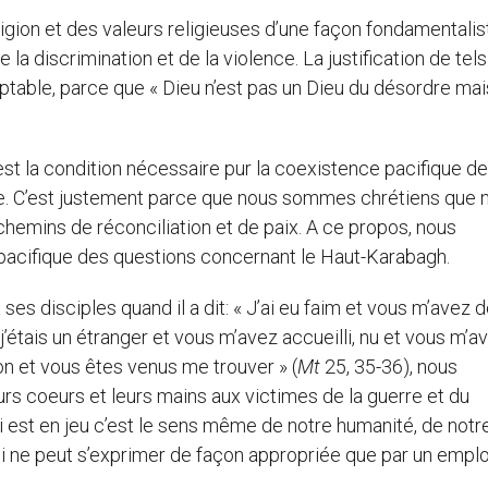
igion et des valeurs religieuses d’une façon fondamentalis
 de la discrimination et de la violence. La justification de tels
ptable, parce que « Dieu n’est pas un Dieu du désordre mai
est la condition nécessaire pur la coexistence pacifique d
e. C’est justement parce que nous sommes chrétiens que 
emins de réconciliation et de paix. A ce propos, nous
pacifique des questions concernant le Haut-Karabagh.
s disciples quand il a dit: « J’ai eu faim et vous m’avez 
 j’étais un étranger et vous m’avez accueilli, nu et vous m’a
son et vous êtes venus me trouver » (
Mt
25, 35-36), nous
urs coeurs et leurs mains aux victimes de la guerre et du
qui est en jeu c’est le sens même de notre humanité, de notr
ui ne peut s’exprimer de façon appropriée que par un emplo