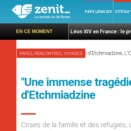
PAPE LÉON XIV
CITÉ DU
gratoires
Léon XIV en France : le programme déta
EN CE MOMENT
,
,
PAPES
RENCONTRES
VOYAGES
"Une immense tragédi
d'Etchmiadzine
Crises de la famille et des réfugiés,