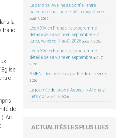
Le cardinal Aveline se confie : entre
catéchuménat, paix et défis migratoires
août 7, 2026
dans la
Léon XIV en France : le programme
 trafic
détaillé de sa visite en septembre – 7
titres, vendredi 7 août 2026
août 7, 2026
Léon XIV en France : le programme
détaillé de sa visite en septembre
août 7,
ous
2026
’Eglise
AMEN : des prêtres à portée de clic
août 6,
entre
2026
La journée du pape à Assise : « Allons-y !
Let’s go ! »
août 6, 2026
mpris
unité de
). Au
t
ACTUALITÉS LES PLUS LUES