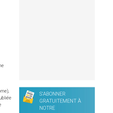
ne
ome),
S'ABONNER
ubliée
GRATUITEMENT À
e
NOTRE