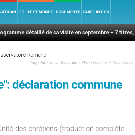
 VATICAN
EGLISE ET MONDE
DOCUMENTS
FAIRE UN DON
illé de sa visite en septembre – 7 titres, vendredi 7 
Signature De La Déclaration D'Etchmiadzine, L'Osservato
e": déclaration commune
 unité des chrétiens (traduction complète