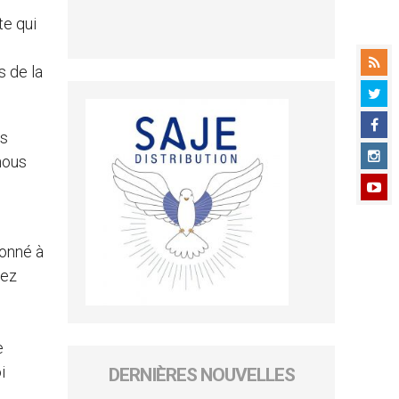
te qui
s de la
es
nous
donné à
vez
e
i
DERNIÈRES NOUVELLES