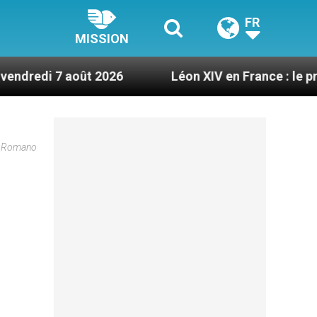
FR
MISSION
août 2026
Léon XIV en France : le programme dét
re Romano