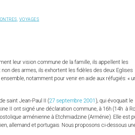
ONTRES
,
VOYAGES
rment leur vision commune de la famille, ils appellent les
t non des armes, ils exhortent les fidèles des deux Eglises
r ensemble, notamment pour venir en aide aux réfugiés: « u
de saint Jean-Paul II (
27 septembre 2001
), qui évoquait le
kine II ont signé une déclaration commune, à 16h (14h à R
postolique arménienne à Etchmiadzine (Arménie). Elle est p
talien, allemand et portugais. Nous proposons ci-dessous un