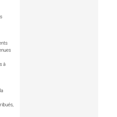
es
ents
venues
s à
la
ribués,