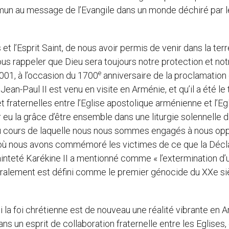
mun au message de l’Evangile dans un monde déchiré par l
s et l’Esprit Saint, de nous avoir permis de venir dans la terr
ous rappeler que Dieu sera toujours notre protection et not
e
01, à l’occasion du 1700
anniversaire de la proclamation
ean-Paul II est venu en visite en Arménie, et qu’il a été le
 fraternelles entre l’Eglise apostolique arménienne et l’Eg
u la grâce d’être ensemble dans une liturgie solennelle d
, au cours de laquelle nous nous sommes engagés à nous op
t où nous avons commémoré les victimes de ce que la Décl
inteté Karékine II a mentionné comme « l’extermination d’
éralement est défini comme le premier génocide du XXe si
ui la foi chrétienne est de nouveau une réalité vibrante en 
s un esprit de collaboration fraternelle entre les Eglises,