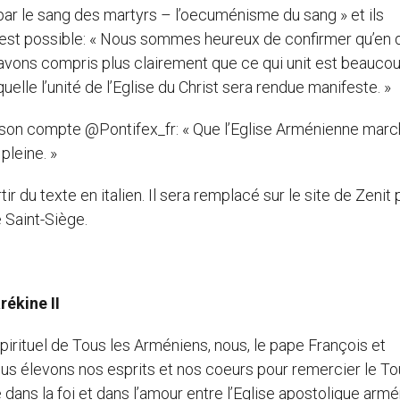
 par le sang des martyrs – l’oecuménisme du sang » et ils
’est possible: « Nous sommes heureux de confirmer qu’en 
 avons compris plus clairement que ce qui unit est beauco
quelle l’unité de l’Eglise du Christ sera rendue manifeste. »
sur son compte @Pontifex_fr: « Que l’Eglise Arménienne mar
pleine. »
tir du texte en italien. Il sera remplacé sur le site de Zenit 
e Saint-Siège.
rékine II
spirituel de Tous les Arméniens, nous, le pape François et
ous élevons nos esprits et nos coeurs pour remercier le To
 dans la foi et dans l’amour entre l’Eglise apostolique arm