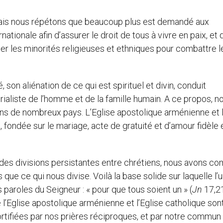
 mais nous répétons que beaucoup plus est demandé aux
tionale afin d’assurer le droit de tous à vivre en paix, et 
éger les minorités religieuses et ethniques pour combattre le
 son aliénation de ce qui est spirituel et divin, conduit
ialiste de l’homme et de la famille humain. A ce propos, n
ns de nombreux pays. L’Eglise apostolique arménienne et l
, fondée sur le mariage, acte de gratuité et d’amour fidèle 
es divisions persistantes entre chrétiens, nous avons co
que ce qui nous divise. Voilà la base solide sur laquelle l’
s paroles du Seigneur : « pour que tous soient un » (
Jn
17,21
l’Eglise apostolique arménienne et l’Eglise catholique son
rtifiées par nos prières réciproques, et par notre commun